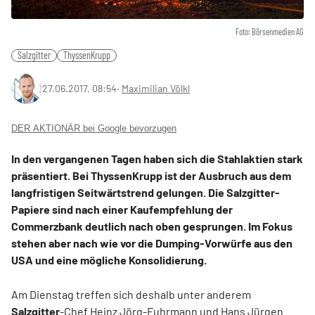
Foto: Börsenmedien AG
Salzgitter
ThyssenKrupp
27.06.2017, 08:54
‧
Maximilian Völkl
DER AKTIONÄR bei Google bevorzugen
In den vergangenen Tagen haben sich die Stahlaktien stark
präsentiert. Bei ThyssenKrupp ist der Ausbruch aus dem
langfristigen Seitwärtstrend gelungen. Die Salzgitter-
Papiere sind nach einer Kaufempfehlung der
Commerzbank deutlich nach oben gesprungen. Im Fokus
stehen aber nach wie vor die Dumping-Vorwürfe aus den
USA und eine mögliche Konsolidierung.
Am Dienstag treffen sich deshalb unter anderem
Salzgitter
-Chef Heinz Jörg-Fuhrmann und Hans Jürgen