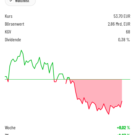
Watchlist
Kurs
53,70
EUR
Börsenwert
2,86 Mrd. EUR
KGV
68
Dividende
0,38 %
Woche
+8,02
%