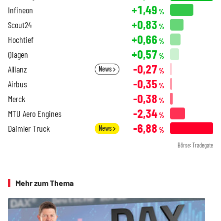
+1,49
Infineon
%
+0,83
Scout24
%
+0,66
Hochtief
%
+0,57
Qiagen
%
-0,27
Allianz
News
%
-0,35
Airbus
%
-0,38
Merck
%
-2,34
MTU Aero Engines
%
-6,88
Daimler Truck
News
%
Börse: Tradegate
Mehr zum Thema