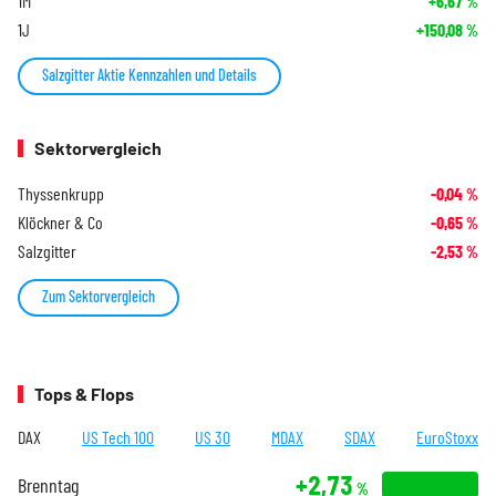
1M
+6,67
%
1J
+150,08
%
Salzgitter Aktie Kennzahlen und Details
Sektorvergleich
Thyssenkrupp
-0,04
%
Klöckner & Co
-0,65
%
Salzgitter
-2,53
%
Zum Sektorvergleich
Tops & Flops
DAX
US Tech 100
US 30
MDAX
SDAX
EuroStoxx
+2,73
Brenntag
%