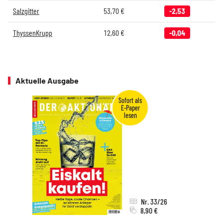
Salzgitter
53,70
€
-2,53
ThyssenKrupp
12,60
€
-0,04
Aktuelle Ausgabe
Nr. 33/26
8,90 €