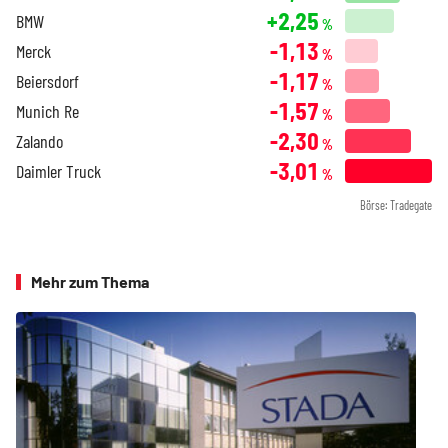
+2,25
BMW
%
-1,13
Merck
%
-1,17
Beiersdorf
%
-1,57
Munich Re
%
-2,30
Zalando
%
-3,01
Daimler Truck
%
Börse: Tradegate
Mehr zum Thema