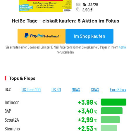
Nr. 33/26
8,90 €
Heiße Tage – eiskalt kaufen: 5 Aktien im Fokus
Im Shop kaufen
Sofortkauf
Sie erhalten einen Download-Link per E-Mail. Außerdem können Sie gekaufte E-Paper in Ihrem
Konto
herunterladen.
Tops & Flops
DAX
US Tech 100
US 30
MDAX
SDAX
EuroStoxx
+3,99
Infineon
%
+3,40
SAP
%
+2,99
Scout24
%
+2,53
Siemens
%