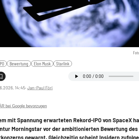
Fot
IPO
Bewertung
Elon Musk
Starlink
6.2026, 14:45
‧
Jan-Paul Fóri
 bei Google bevorzugen
dem mit Spannung erwarteten Rekord-IPO von SpaceX ha
ntur Morningstar vor der ambitionierten Bewertung des
onzerns gewarnt. Gleichzeitig scheint Insidern zufolge