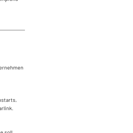
ternehmen
starts,
rlink.
e soll