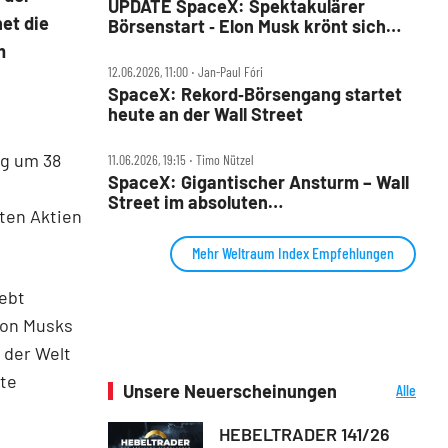
UPDATE SpaceX: Spektakulärer
et die
Börsenstart ‑ Elon Musk krönt sich
zum ersten Billionär
m
12.06.2026, 11:00 ‧ Jan-Paul Fóri
SpaceX: Rekord‑Börsengang startet
heute an der Wall Street
ag um 38
11.06.2026, 19:15 ‧ Timo Nützel
SpaceX: Gigantischer Ansturm – Wall
Street im absoluten
lten Aktien
Ausnahmezustand
Mehr Weltraum Index Empfehlungen
ebt
lon Musks
 der Welt
ste
Unsere Neuerscheinungen
Alle
Neuerscheinungen
HEBELTRADER 141/26