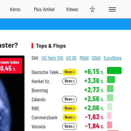
aster?
Tops & Flops
DAX
US Tech 100
US 30
MDAX
SDAX
EuroStoxx
traum Index
-0,45
%
+6,15
Deutsche Telekom
News
%
+3,36
Henkel Vz.
News
%
+2,73
Brenntag
%
+2,56
Zalando
News
%
+2,06
RWE
News
%
-1,63
Commerzbank
News
%
-1,84
Vonovia
News
%