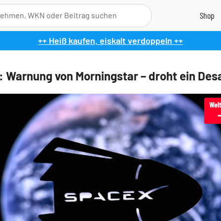
++ Heiß kaufen, eiskalt verdoppeln ++
 Warnung von Morningstar – droht ein Des
Wel