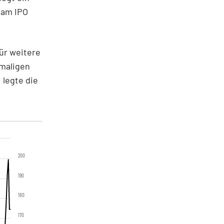
 am IPO
ür weitere
amaligen
 legte die
200
190
180
170