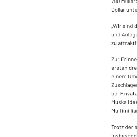
780 Millia
Dollar unt
„Wir sind
und Anleg
zu attrakt
Zur Erinne
ersten dre
einem Umsa
Zuschlagen
bei Privat
Musks Idee
Multimilli
Trotz der 
insbesonde