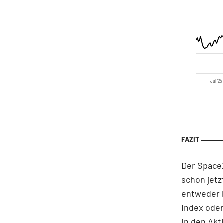
Jul '25
Der SpaceX
schon jetz
entweder b
Index ode
in den Akt