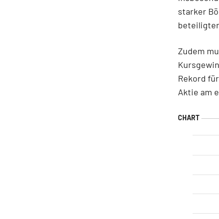
starker Bö
beteiligt
Zudem mus
Kursgewin
Rekord für
Aktie am 