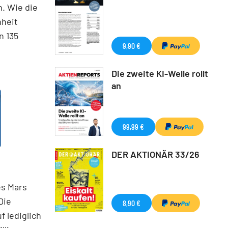
n. Wie die
nheit
n 135
9,90 €
Die zweite KI-Welle rollt
an
99,99 €
DER AKTIONÄR 33/26
es Mars
Die
8,90 €
f lediglich