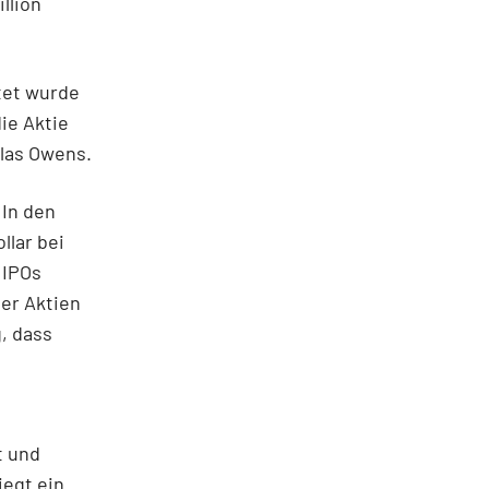
llion
tet wurde
ie Aktie
olas Owens.
 In den
llar bei
 IPOs
der Aktien
g, dass
t und
iegt ein