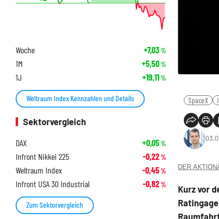
Woche
+7,03
%
1M
+5,50
%
1J
+19,11
%
Weltraum Index Kennzahlen und Details
SpaceX
Sektorvergleich
03.0
DAX
+0,05
%
Infront Nikkei 225
-0,22
%
DER AKTIONÄR
Weltraum Index
-0,45
%
Infront USA 30 Industrial
-0,82
%
Kurz vor 
Ratingage
Zum Sektorvergleich
Raumfahrtk