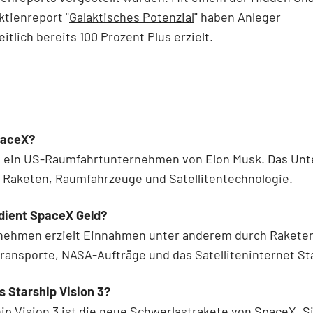
tienreport "
Galaktisches Potenzial
" haben Anleger
itlich bereits 100 Prozent Plus erzielt.
paceX?
t ein US-Raumfahrtunternehmen von Elon Musk. Das Un
 Raketen, Raumfahrzeuge und Satellitentechnologie.
dient SpaceX Geld?
nehmen erzielt Einnahmen unter anderem durch Raketen
transporte, NASA-Aufträge und das Satelliteninternet Sta
s Starship Vision 3?
ip Vision 3 ist die neue Schwerlastrakete von SpaceX. Si