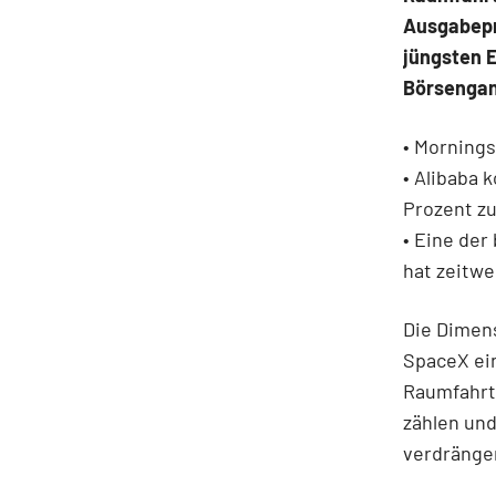
Ausgabepr
jüngsten 
Börsengan
• Morning
• Alibaba 
Prozent zu
• Eine der
hat zeitwe
Die Dimen
SpaceX ein
Raumfahrt
zählen und
verdränge