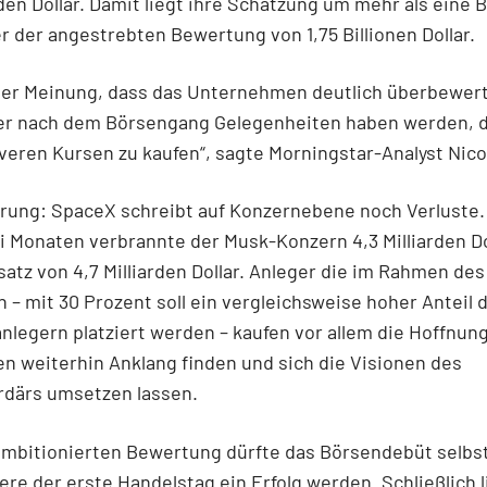
rden Dollar. Damit liegt ihre Schätzung um mehr als eine Bi
er der angestrebten Bewertung von 1,75 Billionen Dollar.
 der Meinung, dass das Unternehmen deutlich überbewer
er nach dem Börsengang Gelegenheiten haben werden, d
iveren Kursen zu kaufen“, sagte Morningstar-Analyst Nic
rung: SpaceX schreibt auf Konzernebene noch Verluste.
i Monaten verbrannte der Musk-Konzern 4,3 Milliarden Do
tz von 4,7 Milliarden Dollar. Anleger die im Rahmen des
 – mit 30 Prozent soll ein vergleichsweise hoher Anteil 
anlegern platziert werden – kaufen vor allem die Hoffnun
n weiterhin Anklang finden und sich die Visionen des
ardärs umsetzen lassen.
ambitionierten Bewertung dürfte das Börsendebüt selbs
re der erste Handelstag ein Erfolg werden. Schließlich l