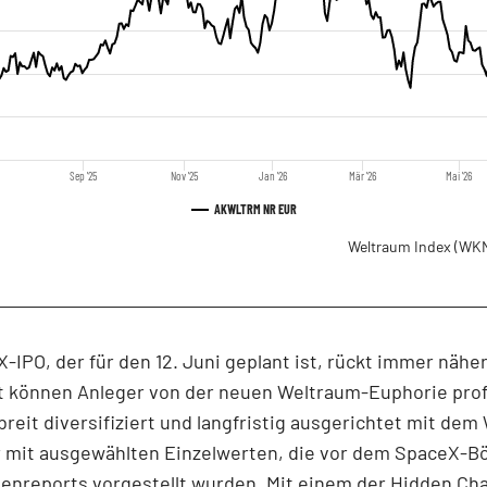
Sep '25
Nov '25
Jan '26
Mär '26
Mai '26
AKWLTRM NR EUR
Weltraum Index
(WKN
-IPO, der für den 12. Juni geplant ist, rückt immer nähe
t können Anleger von der neuen Weltraum-Euphorie prof
reit diversifiziert und langfristig ausgerichtet mit de
r mit ausgewählten Einzelwerten, die vor dem SpaceX-
ienreports
vorgestellt wurden. Mit einem der Hidden C