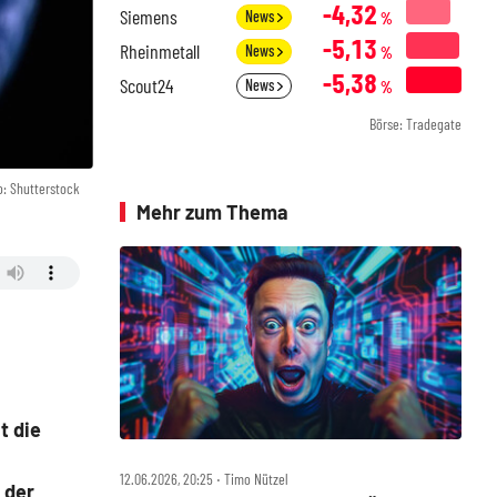
-4,32
Siemens
News
%
-5,13
Rheinmetall
News
%
-5,38
Scout24
News
%
Börse: Tradegate
o: Shutterstock
Mehr zum Thema
t die
12.06.2026, 20:25 ‧ Timo Nützel
 der