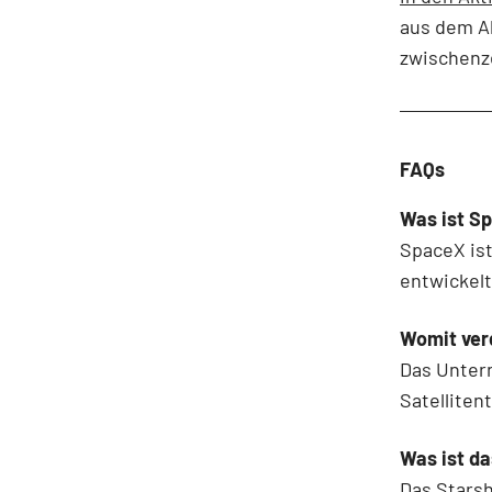
aus dem Ak
zwischenze
FAQs
Was ist S
SpaceX is
entwickelt
Womit ver
Das Unter
Satelliten
Was ist da
Das Starsh