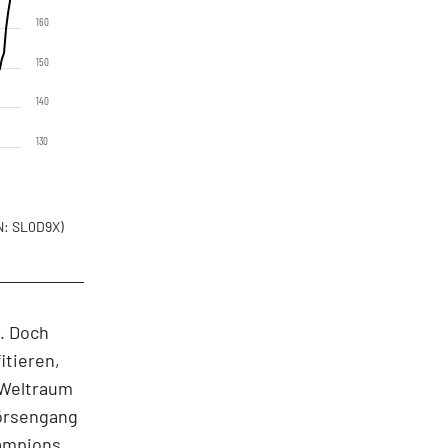
160
150
140
130
: SL0D9X)
r. Doch
itieren,
m Weltraum
Börsengang
hampions