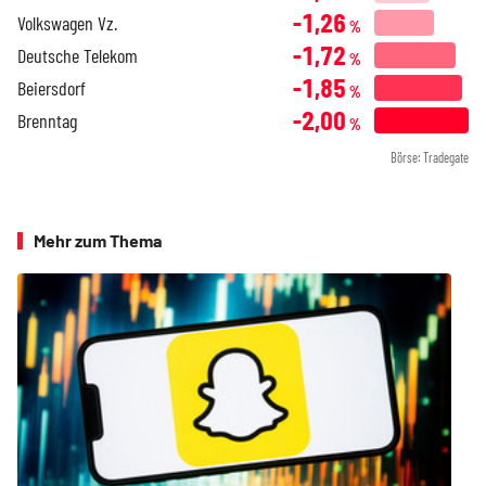
-1,26
Volkswagen Vz.
%
-1,72
Deutsche Telekom
%
-1,85
Beiersdorf
%
-2,00
Brenntag
%
Börse: Tradegate
Mehr zum Thema