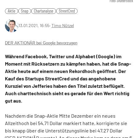
Foto: Shutterstock
Aktie
Snap
Chartanalyse
StreetCred
13.01.2021, 16:55
‧
Timo Nützel
DER AKTIONÄR bei Google bevorzugen
Während Facebook, Twitter und Alphabet (Google) im
Moment mit Rücksetzern zu kämpfen haben, hat die Snap-
Aktie heute auf einem neuen Rekordhoch geöffnet. Der
Kauf des Startups StreetCred und das angehobene
Kursziel von Jefferies haben den Titel zuletzt beflügelt.
Auch charttechnisch sieht es gerade für den Wert richtig
gut aus.
Nachdem die Snap-Aktie Mitte Dezember ein neues
Allzeithoch bei 54,71 Dollar markiert hatte, korrigierte sie
bis knapp über die Unterstützungslinie bei 47,27 Dollar
(
DER AKTIONÄR warnte
). An dieser Marke kam es dann am 6.