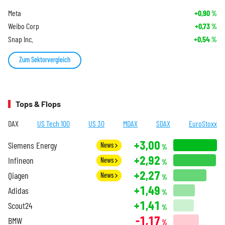
Meta
+0,90
%
Weibo Corp
+0,73
%
Snap Inc.
+0,54
%
Zum Sektorvergleich
Tops & Flops
DAX
US Tech 100
US 30
MDAX
SDAX
EuroStoxx
+3,00
Siemens Energy
News
%
+2,92
Infineon
News
%
+2,27
Qiagen
News
%
+1,49
Adidas
%
+1,41
Scout24
%
-1,17
BMW
%