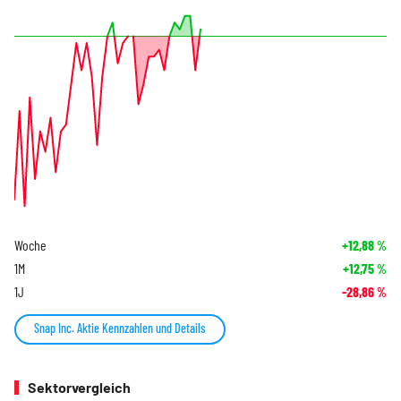
Woche
+12,88
%
1M
+12,75
%
1J
-28,86
%
Snap Inc. Aktie Kennzahlen und Details
Sektorvergleich