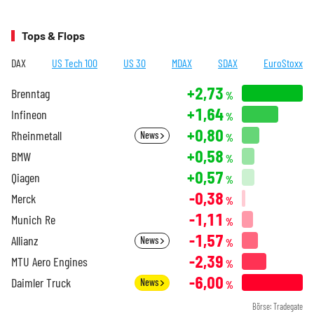
Tops & Flops
DAX
US Tech 100
US 30
MDAX
SDAX
EuroStoxx
+2,73
Brenntag
%
+1,64
Infineon
%
+0,80
Rheinmetall
News
%
+0,58
BMW
%
+0,57
Qiagen
%
-0,38
Merck
%
-1,11
Munich Re
%
-1,57
Allianz
News
%
-2,39
MTU Aero Engines
%
-6,00
Daimler Truck
News
%
Börse: Tradegate