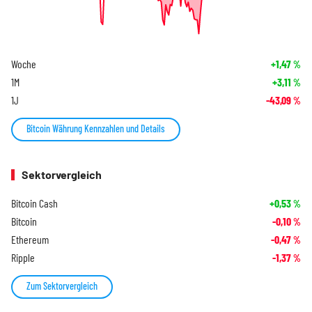
Woche
+1,47
%
1M
+3,11
%
1J
-43,09
%
Bitcoin Währung Kennzahlen und Details
Sektorvergleich
Bitcoin Cash
+0,53
%
Bitcoin
-0,10
%
Ethereum
-0,47
%
Ripple
-1,37
%
Zum Sektorvergleich