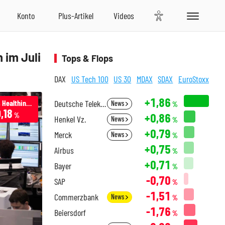
 im Juli
Tops & Flops
DAX
US Tech 100
US 30
MDAX
SDAX
EuroStoxx
+1,86
Siemens Healthineers
Deutsche Telekom
News
%
,18
+0,86
%
Henkel Vz.
News
%
+0,79
Merck
News
%
+0,75
Airbus
%
+0,71
Bayer
%
-0,70
SAP
%
-1,51
Commerzbank
News
%
-1,76
Beiersdorf
%