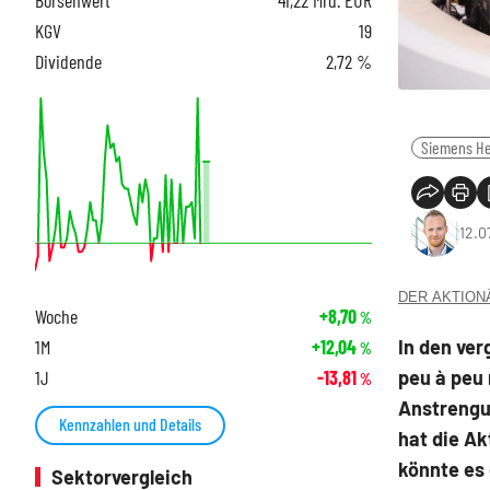
KGV
19
Dividende
2,72 %
Siemens He
12.0
DER AKTIONÄR
Woche
+8,70
%
In den ve
1M
+12,04
%
peu à peu
1J
-13,81
%
Anstrengu
Kennzahlen und Details
hat die Ak
könnte es
Sektorvergleich