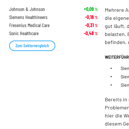
Johnson & Johnson
+0,09
Mehrere An
%
Siemens Healthineers
-0,18
die eigene
%
Fresenius Medical Care
-0,31
gut läuft,
%
Sonic Healthcare
-0,48
belasten. 
%
befinden, 
Zum Sektorvergleich
Sie
Sie
Sie
Bereits in
Problemen 
hier die W
diesem Ges