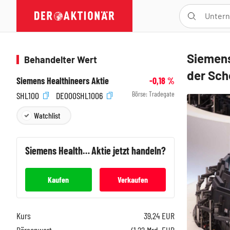
Siemens
Behandelter Wert
der Sc
Siemens Healthineers Aktie
-0,18
%
Börse:
Tradegate
SHL100
DE000SHL1006
Watchlist
Siemens Healthineers
Aktie jetzt handeln?
Kaufen
Verkaufen
Kurs
39,24
EUR
Börsenwert
41,22 Mrd. EUR