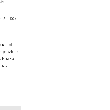
ul '19
N: SHL100)
uartal
rgenziele
 Risiko
ist,