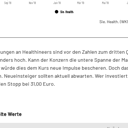
Sep '18
Nov '18
Jan '19
Mär '19
Mai '19
J
Sie. Health.
Sie. Health.
(WK
ungen an Healthineers sind vor den Zahlen zum dritten Q
onders hoch. Kann der Konzern die untere Spanne der Ma
, würde dies dem Kurs neue Impulse bescheren. Doch das
h. Neueinsteiger sollten aktuell abwarten. Wer investiert 
en Stopp bei 31,00 Euro.
lte Werte