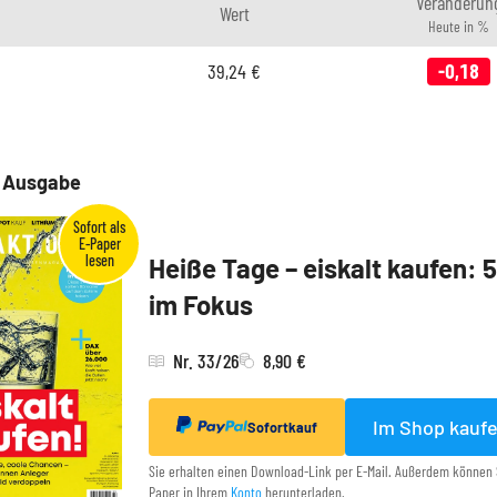
Veränderun
Wert
Heute in %
39,24
€
-0,18
e Ausgabe
Heiße Tage – eiskalt kaufen: 
im Fokus
Nr. 33/26
8,90 €
Im Shop kauf
Sofortkauf
Sie erhalten einen Download-Link per E-Mail. Außerdem können 
Paper in Ihrem
Konto
herunterladen.