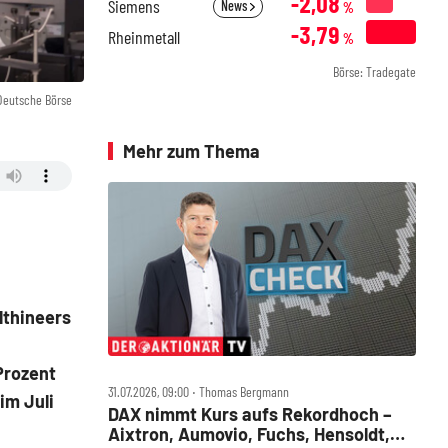
-2,08
Siemens
News
%
-3,79
Rheinmetall
%
Börse: Tradegate
 Deutsche Börse
Mehr zum Thema
lthineers
Prozent
31.07.2026, 09:00 ‧ Thomas Bergmann
im Juli
DAX nimmt Kurs aufs Rekordhoch –
Aixtron, Aumovio, Fuchs, Hensoldt,