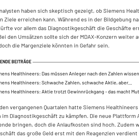
alysten haben sich skeptisch gezeigt, ob Siemens Heal
n Ziele erreichen kann. Während es in der Bildgebung na
 dürfte vor allem das Diagnostikgeschäft die Geschäfte e
Bei den Umsätzen sollte sich der MDAX-Konzern weiter a
doch die Margenziele könnten in Gefahr sein.
mens Healthineers: Das müssen Anleger nach den Zahlen wisse
mens Healthineers: Schwache Zahlen, schwache Aktie, aber...
mens Healthineers: Aktie trotzt Gewinnrückgang - das macht Mu
 den vergangenen Quartalen hatte Siemens Healthineers
im Diagnostikgeschäft zu kämpfen. Die neue Plattform At
ende bringen, doch die Anlaufkosten sind hoch. Zudem w
chäft das große Geld erst mit den Reagenzien verdient 