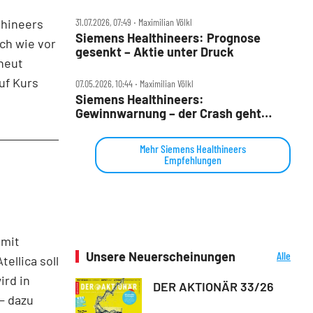
Puma, Siemens Health und Siltronic
im Check
thineers
31.07.2026, 07:49 ‧ Maximilian Völkl
Siemens Healthineers: Prognose
ch wie vor
gesenkt – Aktie unter Druck
rneut
uf Kurs
07.05.2026, 10:44 ‧ Maximilian Völkl
Siemens Healthineers:
Gewinnwarnung – der Crash geht
weiter
Mehr Siemens Healthineers
Empfehlungen
n
t
 mit
Unsere Neuerscheinungen
Alle
ellica soll
Neuerscheinungen
ird in
DER AKTIONÄR 33/26
– dazu