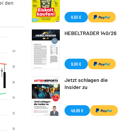
ei den
8,90 €
HEBELTRADER 140/26
40
9,90 €
38
Jetzt schlagen die
36
Insider zu
34
49,99 €
32
30