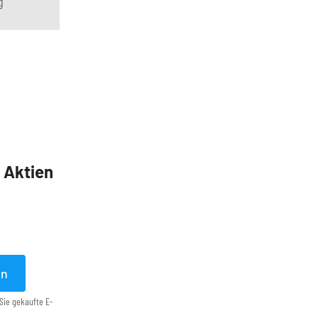
g
5 Aktien
en
Sie gekaufte E-