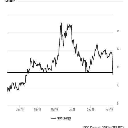
14
12
10
8
6
Jan '19
Mär '19
Mai '19
Jul '19
Sep '19
Nov '19
SFC Energy
SFC Energy
(WKN: 756857)