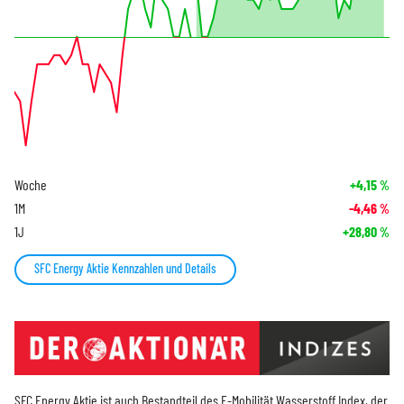
Woche
+4,15
%
1M
-4,46
%
1J
+28,80
%
SFC Energy Aktie Kennzahlen und Details
SFC Energy Aktie ist auch Bestandteil des
E-Mobilität Wasserstoff Index
, der