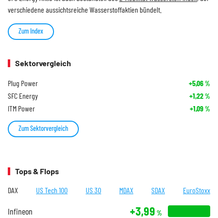
verschiedene aussichtsreiche Wasserstoffaktien bündelt.
Zum Index
Sektorvergleich
Plug Power
+5,06
%
SFC Energy
+1,22
%
ITM Power
+1,09
%
Zum Sektorvergleich
Tops & Flops
DAX
US Tech 100
US 30
MDAX
SDAX
EuroStoxx
+3,99
Infineon
%