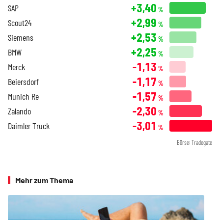
+3,40
SAP
%
+2,99
Scout24
%
+2,53
Siemens
%
+2,25
BMW
%
-1,13
Merck
%
-1,17
Beiersdorf
%
-1,57
Munich Re
%
-2,30
Zalando
%
-3,01
Daimler Truck
%
Börse: Tradegate
Mehr zum Thema