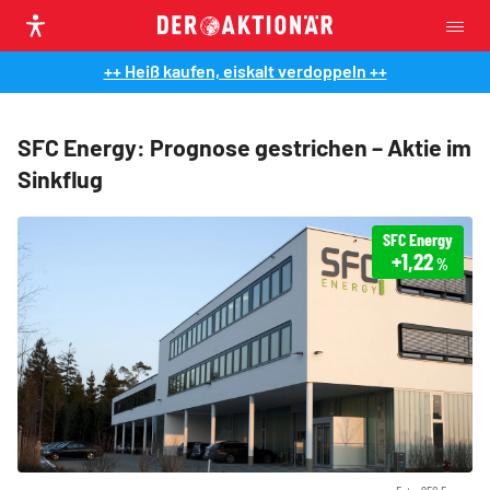
++ Heiß kaufen, eiskalt verdoppeln ++
SFC Energy: Prognose gestrichen – Aktie im
Sinkflug
SFC Energy
+1,22
%