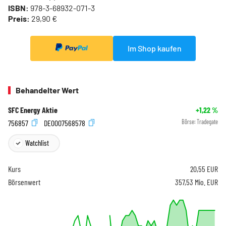
ISBN:
978-3-68932-071-3
Preis:
29,90 €
Im Shop kaufen
Behandelter Wert
SFC Energy Aktie
+1,22
%
756857
DE0007568578
Börse:
Tradegate
Watchlist
Kurs
20,55
EUR
Börsenwert
357,53 Mio. EUR