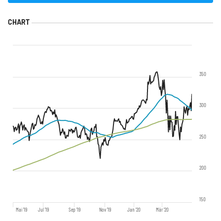
350
300
250
200
150
Mai '19
Jul '19
Sep '19
Nov '19
Jan '20
Mär '20