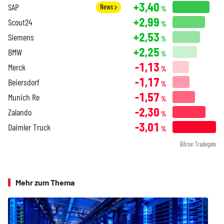
+3,40
SAP
News
%
+2,99
Scout24
%
+2,53
Siemens
%
+2,25
BMW
%
-1,13
Merck
%
-1,17
Beiersdorf
%
-1,57
Munich Re
%
-2,30
Zalando
%
-3,01
Daimler Truck
%
Börse: Tradegate
Mehr zum Thema