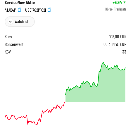
ServiceNow Aktie
+5,94
%
A1JX4P
US81762P1021
Börse:
Tradegate
Watchlist
Kurs
108,00
EUR
Börsenwert
105,31 Mrd. EUR
KGV
33