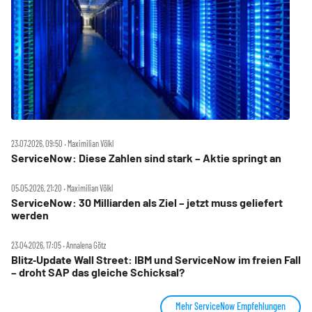
23.07.2026, 09:50 ‧ Maximilian Völkl
ServiceNow: Diese Zahlen sind stark – Aktie springt an
05.05.2026, 21:20 ‧ Maximilian Völkl
ServiceNow: 30 Milliarden als Ziel – jetzt muss geliefert
werden
23.04.2026, 17:05 ‧ Annalena Götz
Blitz‑Update Wall Street: IBM und ServiceNow im freien Fall
– droht SAP das gleiche Schicksal?
Mehr ServiceNow Empfehlungen