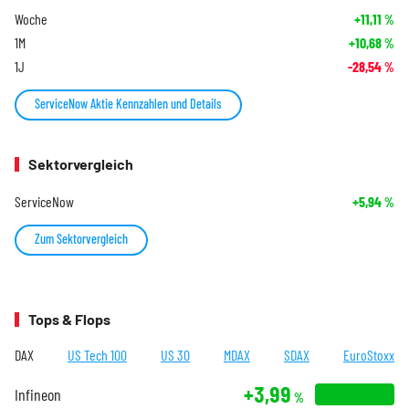
Woche
+11,11
%
1M
+10,68
%
1J
-28,54
%
ServiceNow Aktie Kennzahlen und Details
Sektorvergleich
ServiceNow
+5,94
%
Zum Sektorvergleich
Tops & Flops
DAX
US Tech 100
US 30
MDAX
SDAX
EuroStoxx
+3,99
Infineon
%