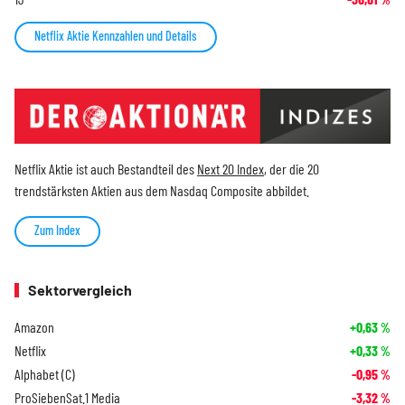
Netflix Aktie Kennzahlen und Details
Netflix Aktie ist auch Bestandteil des
Next 20 Index
, der die 20
trendstärksten Aktien aus dem Nasdaq Composite abbildet.
Zum Index
Sektorvergleich
Amazon
+0,63
%
Netflix
+0,33
%
Alphabet (C)
-0,95
%
ProSiebenSat.1 Media
-3,32
%