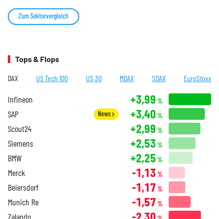
Zum Sektorvergleich
Tops & Flops
DAX
US Tech 100
US 30
MDAX
SDAX
EuroStoxx
+3,99
Infineon
%
+3,40
SAP
News
%
+2,99
Scout24
%
+2,53
Siemens
%
+2,25
BMW
%
-1,13
Merck
%
-1,17
Beiersdorf
%
-1,57
Munich Re
%
-2,30
Zalando
%