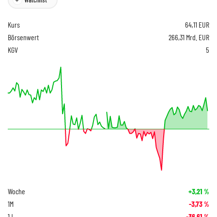
Kurs
64,11
EUR
Börsenwert
266,31 Mrd. EUR
KGV
5
Woche
+3,21
%
1M
-3,73
%
1J
-36,61
%