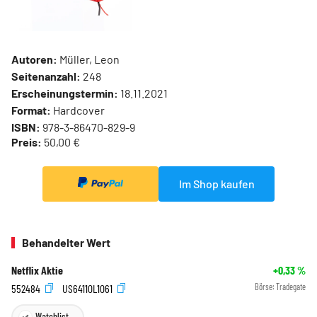
Autoren:
Müller, Leon
Seitenanzahl:
248
Erscheinungstermin:
18.11.2021
Format:
Hardcover
ISBN:
978-3-86470-829-9
Preis:
50,00 €
Im Shop kaufen
Behandelter Wert
Netflix Aktie
+0,33
%
552484
US64110L1061
Börse:
Tradegate
Watchlist