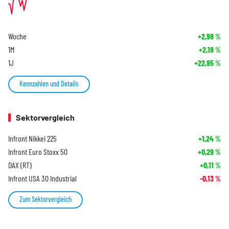
Woche
+2,98
%
1M
+2,18
%
1J
+22,95
%
Kennzahlen und Details
Sektorvergleich
Infront Nikkei 225
+1,24
%
Infront Euro Stoxx 50
+0,29
%
DAX (RT)
+0,11
%
Infront USA 30 Industrial
-0,13
%
Zum Sektorvergleich