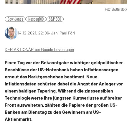
Foto: Shutterstock
Dow Jones
Nasdaq100
S&P 500
14.12.2021, 22:06
‧
Jan-Paul Fóri
DER AKTIONÄR bei Google bevorzugen
Einen Tag vor der Bekanntgabe wichtiger geldpolitischer
Beschlüsse der US-Notenbank haben Inflationssorgen
erneut das Marktgeschehen bestimmt. Neue
Inflationsdaten schürten dabei die Angst der Anleger vor
einem baldigen Tapering. Während die zinssensiblen
Technologiewerte ihre jüngsten Kursverluste auf breiter
Front ausweiteten, zählten die Papiere der großen US-
Banken am Dienstag zu den Gewinnern am US-
Aktienmarkt.