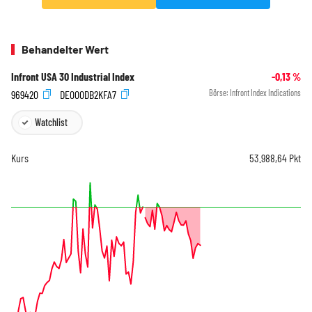
Behandelter Wert
Infront USA 30 Industrial Index
-0,13
%
969420
DE000DB2KFA7
Börse:
Infront Index Indications
Watchlist
Kurs
53.988,64
Pkt