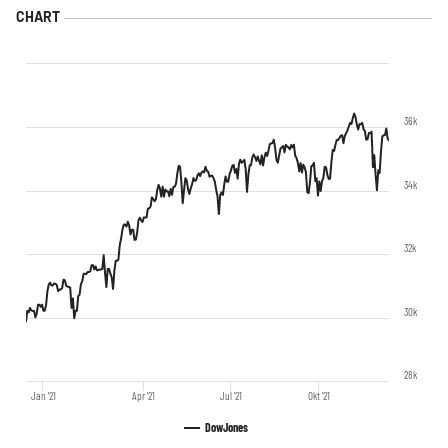
36k
34k
32k
30k
28k
Jan '21
Apr '21
Jul '21
Okt '21
DowJones