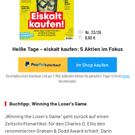
Nr. 33/26
8,90 €
Heiße Tage – eiskalt kaufen: 5 Aktien im Fokus
Im Shop kaufen
Sofortkauf
Sie erhalten einen Download-Link per E-Mail. Außerdem können Sie gekaufte E-Paper in Ihrem
Konto
herunterladen.
Buchtipp: Winning the Loser's Game
„Winning the Loser's Game“ geht zurück auf einen
Zeitschriftenartikel, für den Charles D. Ellis den
renommierten Graham & Dodd Award erhielt. Darin