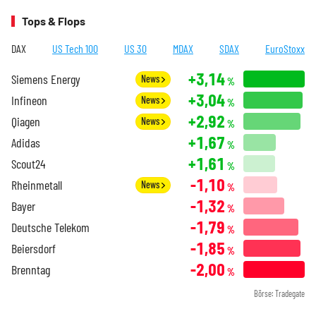
Tops & Flops
DAX
US Tech 100
US 30
MDAX
SDAX
EuroStoxx
+3,14
Siemens Energy
News
%
+3,04
Infineon
News
%
+2,92
Qiagen
News
%
+1,67
Adidas
%
+1,61
Scout24
%
-1,10
Rheinmetall
News
%
-1,32
Bayer
%
-1,79
Deutsche Telekom
%
-1,85
Beiersdorf
%
-2,00
Brenntag
%
Börse: Tradegate