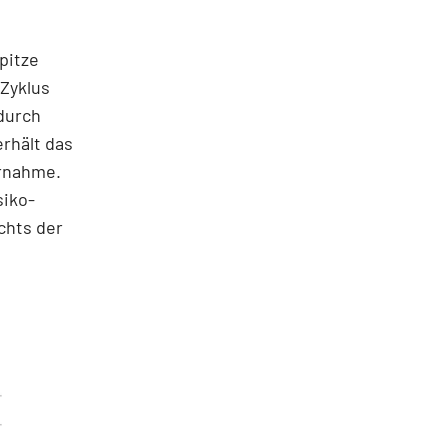
pitze
 Zyklus
durch
rhält das
ernahme.
siko-
chts der