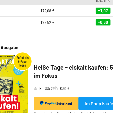
Heute in %
172,08
€
+1,07
198,52
€
+0,60
e Ausgabe
Heiße Tage – eiskalt kaufen: 
im Fokus
Nr. 33/26
8,90 €
Im Shop kauf
Sofortkauf