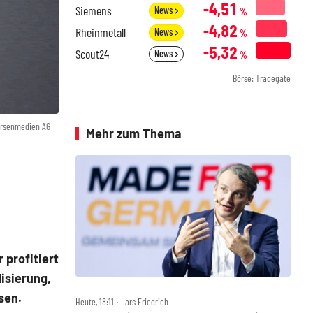
-4,51
Siemens
News
%
-4,82
Rheinmetall
News
%
-5,32
Scout24
News
%
Börse: Tradegate
örsenmedien AG
Mehr zum Thema
 profitiert
isierung,
sen.
Heute, 18:11 ‧ Lars Friedrich