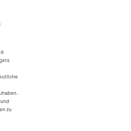
G
rd
gets
eutliche
zuhaben.
 und
ten zu