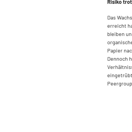
Risiko tr
Das Wachst
erreicht h
bleiben un
organische
Papier na
Dennoch ha
Verhältnis
eingetrüb
Peergroup