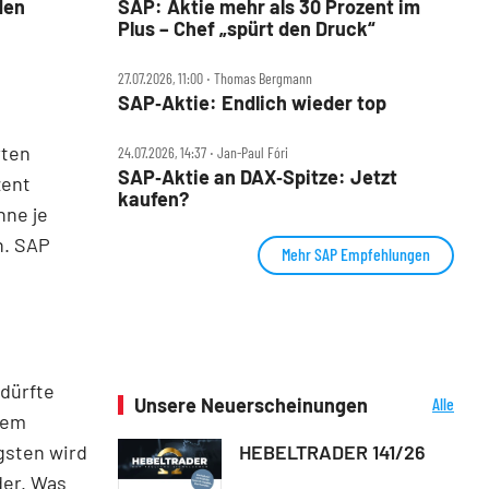
SAP: Aktie mehr als 30 Prozent im
den
Plus – Chef „spürt den Druck“
27.07.2026, 11:00 ‧ Thomas Bergmann
SAP‑Aktie: Endlich wieder top
rten
24.07.2026, 14:37 ‧ Jan-Paul Fóri
SAP‑Aktie an DAX‑Spitze: Jetzt
zent
kaufen?
nne je
n. SAP
Mehr SAP Empfehlungen
 dürfte
Unsere Neuerscheinungen
Alle
nem
Neuerscheinungen
HEBELTRADER 141/26
gsten wird
der. Was