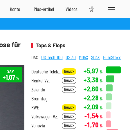
ose für
Tops & Flops
DAX
US Tech 100
US 30
MDAX
SDAX
EuroStoxx
+5,97
SAP
Deutsche Telekom
News
%
+1,07
+3,38
%
Henkel Vz.
News
%
+2,60
Zalando
News
%
+2,28
Brenntag
%
+2,09
RWE
News
%
-1,54
Volkswagen Vz.
News
%
-1,70
Vonovia
News
%