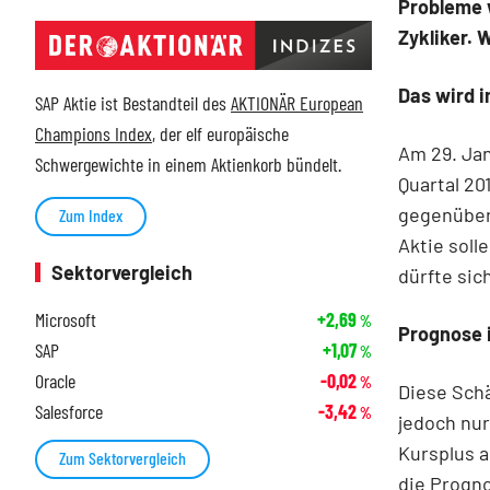
Probleme w
Zykliker.
Das wird 
SAP Aktie ist Bestandteil des
AKTIONÄR European
Champions Index
, der elf europäische
Am 29. Jan
Schwergewichte in einem Aktienkorb bündelt.
Quartal 20
gegenüber 
Zum Index
Aktie soll
Sektorvergleich
dürfte sic
Microsoft
+2,69
%
Prognose 
SAP
+1,07
%
Oracle
-0,02
%
Diese Schä
Salesforce
-3,42
%
jedoch nur
Kursplus a
Zum Sektorvergleich
die Progn