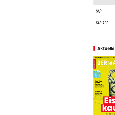
SAP
SAP ADR
Aktuell