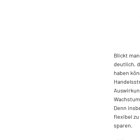
Blickt man
deutlich,
haben könn
Handelsstr
Auswirkung
Wachstumst
Denn insbe
flexibel z
sparen.