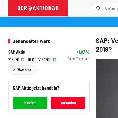
SAP: Ve
Behandelter Wert
2019?
SAP Aktie
+1,07
%
Börse:
Tradegate
716460
DE0007164600
Watchlist
SAP
Aktie jetzt handeln?
Kaufen
Verkaufen