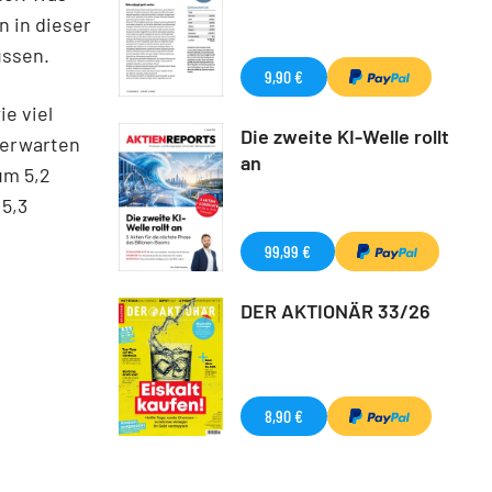
 in dieser
üssen.
9,90 €
e viel
Die zweite KI-Welle rollt
y erwarten
an
um 5,2
5,3
99,99 €
DER AKTIONÄR 33/26
8,90 €