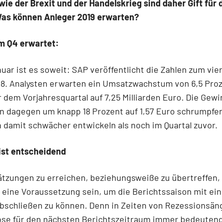
ie der Brexit und der Handelskrieg sind daher Gift für 
 Was können Anleger 2019 erwarten?
im Q4 erwartet:
uar ist es soweit: SAP veröffentlicht die Zahlen zum vie
18. Analysten erwarten ein Umsatzwachstum von 6,5 Pro
dem Vorjahresquartal auf 7,25 Milliarden Euro. Die Gewi
en dagegen um knapp 18 Prozent auf 1,57 Euro schrumpfe
h damit schwächer entwickeln als noch im Quartal zuvor.
ist entscheidend
tzungen zu erreichen, beziehungsweiße zu übertreffen,
 eine Voraussetzung sein, um die Berichtssaison mit ei
bschließen zu können. Denn in Zeiten von Rezessionsän
ose für den nächsten Berichtszeitraum immer bedeuten