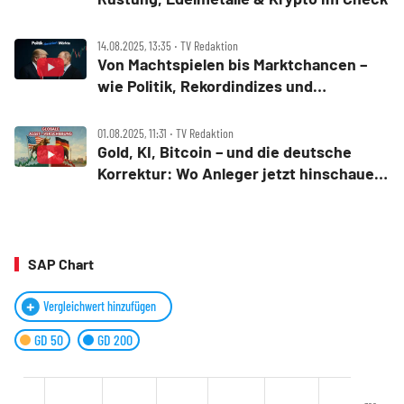
14.08.2025, 13:35 ‧ TV Redaktion
Von Machtspielen bis Marktchancen –
wie Politik, Rekordindizes und
Branchenzyklen die Börsen jetzt
antreiben
01.08.2025, 11:31 ‧ TV Redaktion
Gold, KI, Bitcoin – und die deutsche
Korrektur: Wo Anleger jetzt hinschauen
müssen
SAP Chart
Vergleichwert hinzufügen
GD 50
GD 200