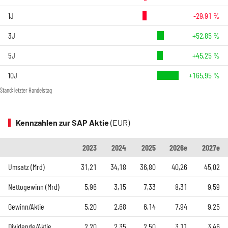
1J
-29,91 %
3J
+52,85 %
5J
+45,25 %
10J
+165,95 %
Stand: letzter Handelstag
Kennzahlen zur SAP Aktie
(EUR)
2023
2024
2025
2026e
2027e
Umsatz (Mrd)
31,21
34,18
36,80
40,26
45,02
Nettogewinn (Mrd)
5,96
3,15
7,33
8,31
9,59
Gewinn/Aktie
5,20
2,68
6,14
7,94
9,25
Dividende/Aktie
2,20
2,35
2,50
3,11
3,46