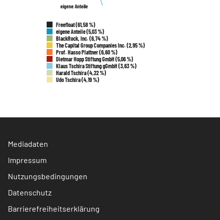
eigene Anteile
eigene Anteile
Freefloat (61,58 %)
eigene Anteile (5,03 %)
BlackRock, Inc. (6,74 %)
The Capital Group Companies Inc. (2,95 %)
Prof. Hasso Plattner (6,60 %)
Dietmar Hopp Stiftung GmbH (5,06 %)
Klaus Tschira Stiftung gGmbH (3,63 %)
Harald Tschira (4,22 %)
Udo Tschira (4,19 %)
Mediadaten
Impressum
Nutzungsbedingungen
Datenschutz
Barrierefreiheitserklärung