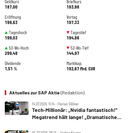
Geldkurs
Briefkurs
187,00
193,98
Eröffnung
Vortag
198,63
197,33
Tageshoch
Tagestief
199,03
194,88
52-Wo-Hoch
52-Wo-Tief
299,48
144,97
Dividende
Marktkap.
1,51 %
192,67 Mrd. EUR
Aktuelles zur SAP Aktie
(Redaktion)
14.07.2026, 11:14 ‧ Florian Söllner
Tech‑Millionär: „Nvidia fantastisch!“
Megatrend hält lange! „Dramatische
Lage“ für SAP, BMW, VW
04.07.2026, 08:13 ‧ Jochen Kauper