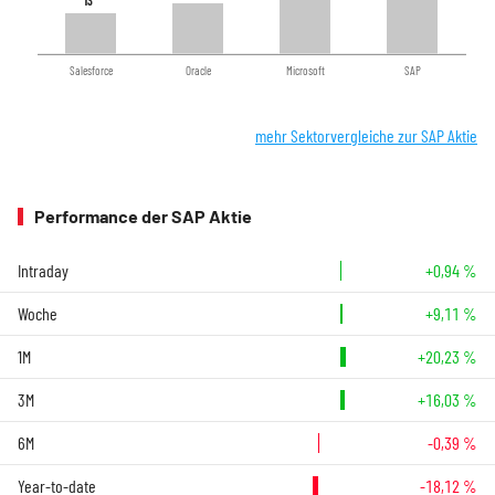
13
13
Salesforce
Oracle
Microsoft
SAP
mehr Sektorvergleiche zur SAP Aktie
Performance der SAP Aktie
Intraday
+0,94 %
Woche
+9,11 %
1M
+20,23 %
3M
+16,03 %
6M
-0,39 %
Year-to-date
-18,12 %