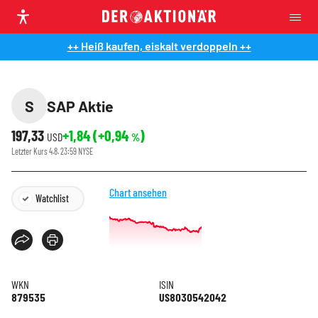
++ Heiß kaufen, eiskalt verdoppeln ++
S
SAP Aktie
197,33
+1,84
(
+0,94
)
USD
%
Letzter Kurs
4.8. 23:59
NYSE
Chart ansehen
Watchlist
WKN
ISIN
879535
US8030542042