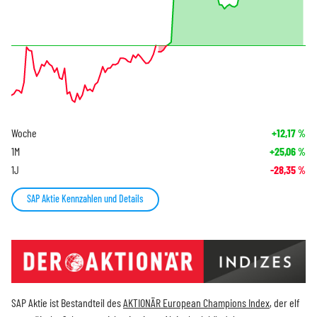
Woche
+12,17
%
1M
+25,06
%
1J
-28,35
%
SAP Aktie Kennzahlen und Details
SAP Aktie ist Bestandteil des
AKTIONÄR European Champions Index
, der elf