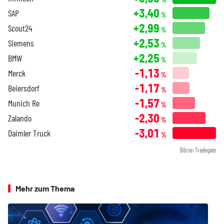
+3,40
SAP
%
+2,99
Scout24
%
+2,53
Siemens
%
+2,25
BMW
%
-1,13
Merck
%
-1,17
Beiersdorf
%
-1,57
Munich Re
%
-2,30
Zalando
%
-3,01
Daimler Truck
%
Börse: Tradegate
Mehr zum Thema