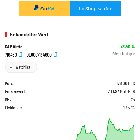
Im Shop kaufen
Behandelter Wert
SAP Aktie
+3,40
%
716460
DE0007164600
Börse:
Tradegate
Watchlist
Kurs
178,66
EUR
Börsenwert
200,87 Mrd. EUR
KGV
25
Dividende
1,45 %