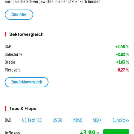
europäische Schwergewichte in einem Aktienkorb bündelt.
Zum Index
Sektorvergleich
SAP
+3,40
%
Salesforce
+2,62
%
Oracle
+1,83
%
Microsoft
-0,27
%
Zum Sektorvergleich
Tops & Flops
DAX
US Tech 100
US 30
MDAX
SDAX
EuroStoxx
+3,99
Infineon
%