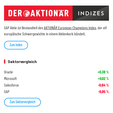
SAP Aktie ist Bestandteil des
AKTIONÄR European Champions Index
, der elf
europäische Schwergewichte in einem Aktienkorb bündelt.
Zum Index
Sektorvergleich
Oracle
+0,38
%
Microsoft
+0,02
%
Salesforce
-0,64
%
SAP
-0,95
%
Zum Sektorvergleich