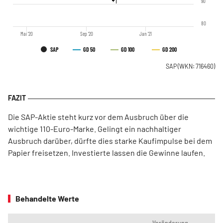
90
80
Mai '20
Sep '20
Jan '21
SAP
GD 50
GD 100
GD 200
SAP
(WKN: 716460)
Die SAP-Aktie steht kurz vor dem Ausbruch über die
wichtige 110-Euro-Marke. Gelingt ein nachhaltiger
Ausbruch darüber, dürfte dies starke Kaufimpulse bei dem
Papier freisetzen. Investierte lassen die Gewinne laufen.
Behandelte Werte
Veränderung