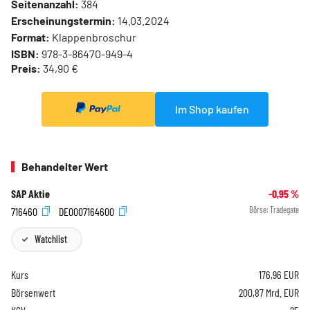
Seitenanzahl:
384
Erscheinungstermin:
14.03.2024
Format:
Klappenbroschur
ISBN:
978-3-86470-949-4
Preis:
34,90 €
Im Shop kaufen
Behandelter Wert
SAP Aktie
-0,95
%
716460
DE0007164600
Börse:
Tradegate
Watchlist
Kurs
176,96
EUR
Börsenwert
200,87 Mrd. EUR