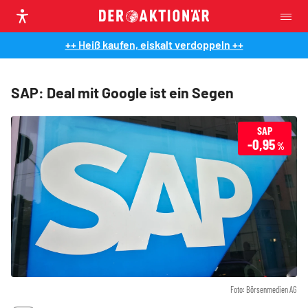
++ Heiß kaufen, eiskalt verdoppeln ++
SAP: Deal mit Google ist ein Segen
SAP
-0,95
%
Foto: Börsenmedien AG