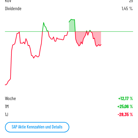
KGV
25
Dividende
1,45 %
Woche
+12,17
%
1M
+25,06
%
1J
-28,35
%
SAP Aktie Kennzahlen und Details