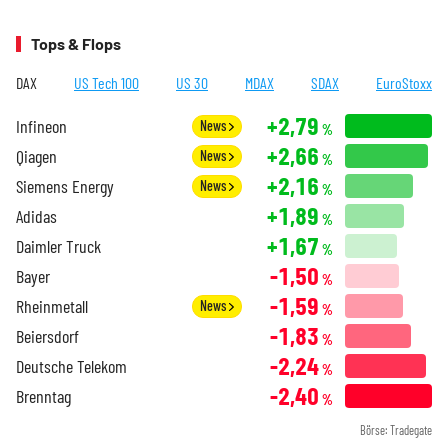
Tops & Flops
DAX
US Tech 100
US 30
MDAX
SDAX
EuroStoxx
+2,79
Infineon
News
%
+2,66
Qiagen
News
%
+2,16
Siemens Energy
News
%
+1,89
Adidas
%
+1,67
Daimler Truck
%
-1,50
Bayer
%
-1,59
Rheinmetall
News
%
-1,83
Beiersdorf
%
-2,24
Deutsche Telekom
%
-2,40
Brenntag
%
Börse: Tradegate