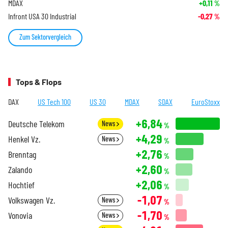
MDAX
+0,11
%
Infront USA 30 Industrial
-0,27
%
Zum Sektorvergleich
Tops & Flops
DAX
US Tech 100
US 30
MDAX
SDAX
EuroStoxx
+6,84
Deutsche Telekom
News
%
+4,29
Henkel Vz.
News
%
+2,76
Brenntag
%
+2,60
Zalando
%
+2,06
Hochtief
%
-1,07
Volkswagen Vz.
News
%
-1,70
Vonovia
News
%