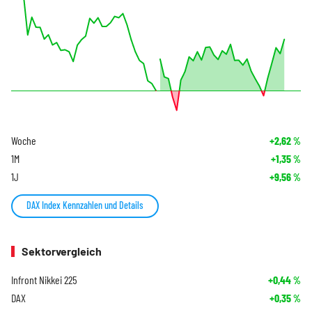
Woche
+2,62
%
1M
+1,35
%
1J
+9,56
%
DAX Index Kennzahlen und Details
Sektorvergleich
Infront Nikkei 225
+0,44
%
DAX
+0,35
%