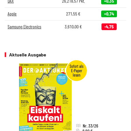
DAX
26.218,57
Pkt.
+0,35
Apple
271,55
€
+0,74
Samsung Electronics
3.610,00
€
-4,75
Aktuelle Ausgabe
Nr. 33/26
8,90 €