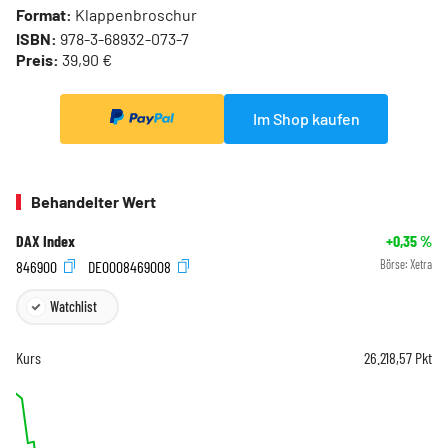
Format:
Klappenbroschur
ISBN:
978-3-68932-073-7
Preis:
39,90 €
Im Shop kaufen
Behandelter Wert
DAX Index
+0,35
%
846900
DE0008469008
Börse:
Xetra
Watchlist
Kurs
26.218,57
Pkt