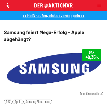
++ Heiß kaufen, eiskalt verdoppeln ++
Samsung feiert Mega-Erfolg – Apple
abgehängt?
DAX
+0,35
%
Foto: Börsenmedien AG
DAX
Apple
Samsung Electronics