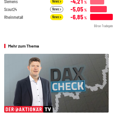
-4,21
Siemens
News
%
-5,05
Scout24
News
%
-6,85
Rheinmetall
News
%
Börse: Tradegate
Mehr zum Thema