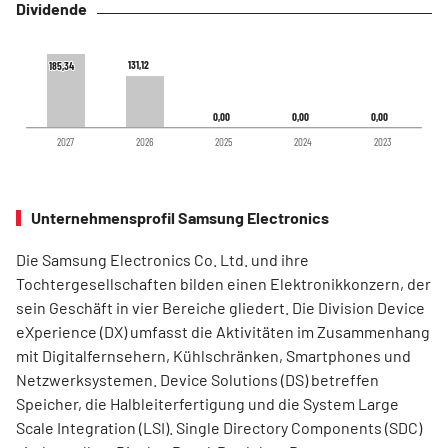
Dividende
131,12
131,12
185,34
185,34
0,00
0,00
0,00
0,00
0,00
0,00
2027
2026
2025
2024
2023
Unternehmensprofil Samsung Electronics
Die Samsung Electronics Co. Ltd. und ihre
Tochtergesellschaften bilden einen Elektronikkonzern, der
sein Geschäft in vier Bereiche gliedert. Die Division Device
eXperience (DX) umfasst die Aktivitäten im Zusammenhang
mit Digitalfernsehern, Kühlschränken, Smartphones und
Netzwerksystemen. Device Solutions (DS) betreffen
Speicher, die Halbleiterfertigung und die System Large
Scale Integration (LSI). Single Directory Components (SDC)