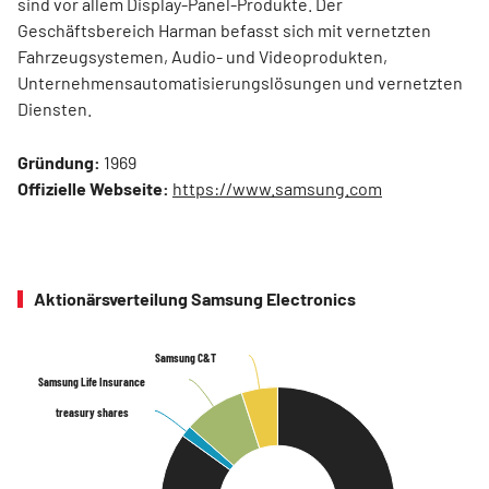
sind vor allem Display-Panel-Produkte. Der
Geschäftsbereich Harman befasst sich mit vernetzten
Fahrzeugsystemen, Audio- und Videoprodukten,
Unternehmensautomatisierungslösungen und vernetzten
Diensten.
Gründung:
1969
Offizielle Webseite:
https://www.samsung.com
Aktionärsverteilung Samsung Electronics
Samsung C&T
Samsung C&T
Samsung Life Insurance
Samsung Life Insurance
treasury shares
treasury shares