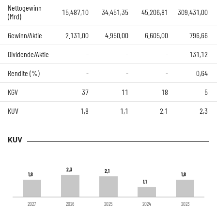
Nettogewinn
15.487,10
34.451,35
45.206,81
309.431,00
(Mrd)
Gewinn/Aktie
2.131,00
4.950,00
6.605,00
796,66
Dividende/Aktie
-
-
-
131,12
Rendite (%)
-
-
-
0,64
KGV
37
11
18
5
KUV
1,8
1,1
2,1
2,3
KUV
2,3
2,3
2,1
2,1
1,8
1,8
1,8
1,8
1,1
1,1
2027
2026
2025
2024
2023