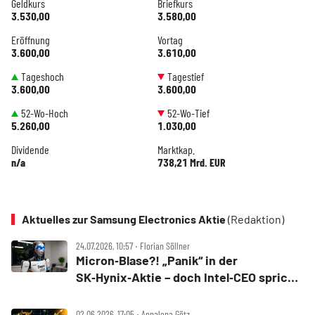
Geldkurs
Briefkurs
3.530,00
3.580,00
Eröffnung
Vortag
3.600,00
3.610,00
Tageshoch
Tagestief
3.600,00
3.600,00
52-Wo-Hoch
52-Wo-Tief
5.260,00
1.030,00
Dividende
Marktkap.
n/a
738,21 Mrd. EUR
Aktuelles zur Samsung Electronics Aktie
(Redaktion)
24.07.2026, 10:57 ‧ Florian Söllner
Micron‑Blase?! „Panik“ in der
SK‑Hynix‑Aktie – doch Intel‑CEO spricht
Klartext
02.06.2026, 17:05 ‧ Annalena Götz