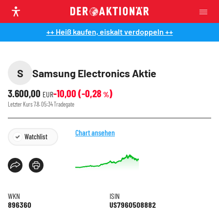
++ Heiß kaufen, eiskalt verdoppeln ++
S
Samsung Electronics Aktie
3.600,00
-10,00
(
-0,28
)
EUR
%
Letzter Kurs
7.8. 05:34
Tradegate
Chart ansehen
Watchlist
WKN
ISIN
896360
US7960508882