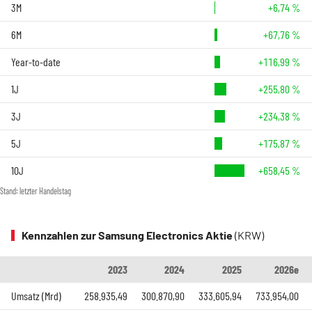
3M
+6,74 %
6M
+67,76 %
Year-to-date
+116,99 %
1J
+255,80 %
3J
+234,38 %
5J
+175,87 %
10J
+658,45 %
Stand: letzter Handelstag
Kennzahlen zur Samsung Electronics Aktie
(KRW)
2023
2024
2025
2026e
Umsatz (Mrd)
258.935,49
300.870,90
333.605,94
733.954,00