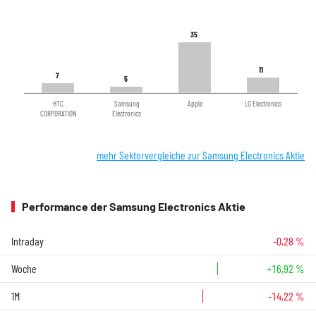
35
35
11
11
7
7
5
5
HTC
Samsung
Apple
LG Electronics
CORPORATION
Electronics
mehr Sektorvergleiche zur Samsung Electronics Aktie
Performance der Samsung Electronics Aktie
Intraday
-0,28 %
Woche
+16,92 %
1M
-14,22 %