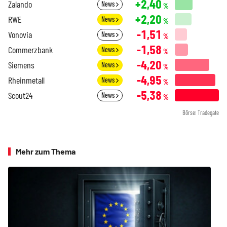
+2,40
Zalando
News
%
+2,20
RWE
News
%
-1,51
Vonovia
News
%
-1,58
Commerzbank
News
%
-4,20
Siemens
News
%
-4,95
Rheinmetall
News
%
-5,38
Scout24
News
%
Börse: Tradegate
Mehr zum Thema