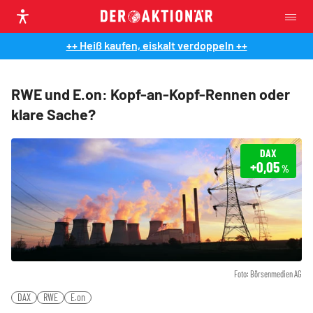
++ Heiß kaufen, eiskalt verdoppeln ++
RWE und E.on: Kopf-an-Kopf-Rennen oder
klare Sache?
DAX
+0,05
%
Foto: Börsenmedien AG
DAX
RWE
E.on