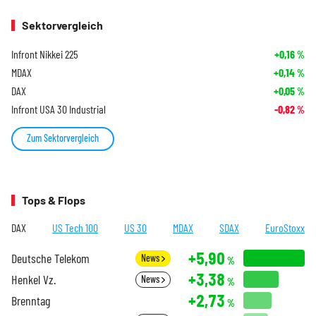
Sektorvergleich
Infront Nikkei 225
+0,16
%
MDAX
+0,14
%
DAX
+0,05
%
Infront USA 30 Industrial
-0,82
%
Zum Sektorvergleich
Tops & Flops
DAX
US Tech 100
US 30
MDAX
SDAX
EuroStoxx
+5,90
Deutsche Telekom
News
%
+3,38
Henkel Vz.
News
%
+2,73
Brenntag
%