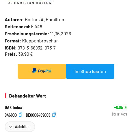
Autoren:
Bolton, A. Hamilton
Seitenanzahl:
448
Erscheinungstermin:
11.06.2026
Format:
Klappenbroschur
ISBN:
978-3-68932-073-7
Preis:
39,90 €
Im Shop kaufen
Behandelter Wert
DAX Index
+0,05
%
846900
DE0008469008
Börse:
Xetra
Watchlist