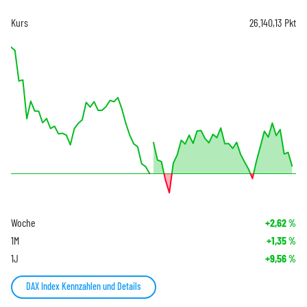
Kurs
26.140,13
Pkt
Woche
+2,62
%
1M
+1,35
%
1J
+9,56
%
DAX Index Kennzahlen und Details