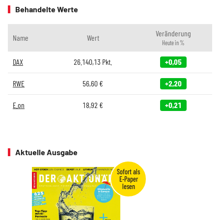
Behandelte Werte
Veränderung
Name
Wert
Heute in %
DAX
26.140,13
Pkt.
+0,05
RWE
56,60
€
+2,20
E.on
18,92
€
+0,21
Aktuelle Ausgabe