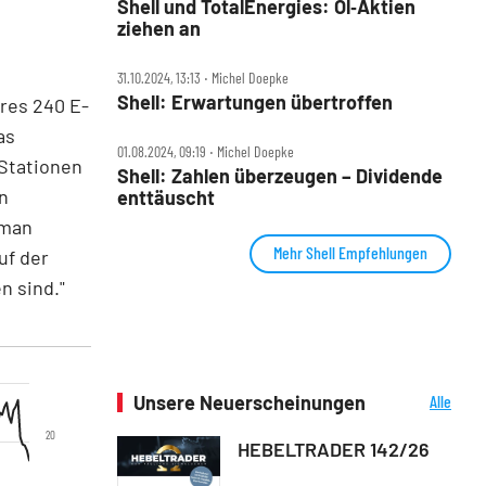
Shell und TotalEnergies: Öl‑Aktien
ziehen an
31.10.2024, 13:13 ‧ Michel Doepke
Shell: Erwartungen übertroffen
hres 240 E-
as
01.08.2024, 09:19 ‧ Michel Doepke
Stationen
Shell: Zahlen überzeugen – Dividende
in
enttäuscht
 man
Mehr Shell Empfehlungen
uf der
n sind."
Unsere Neuerscheinungen
Alle
Neuerscheinungen
20
HEBELTRADER 142/26