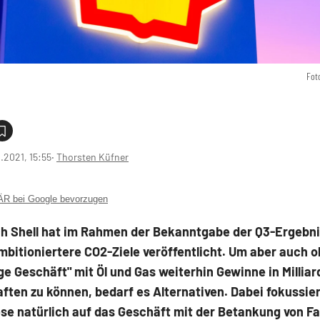
Fot
1.2021, 15:55
‧
Thorsten Küfner
 bei Google bevorzugen
ch Shell hat im Rahmen der Bekanntgabe der Q3-Ergebn
mbitioniertere CO2-Ziele veröffentlicht. Um aber auch 
e Geschäft" mit Öl und Gas weiterhin Gewinne in Millia
ften zu können, bedarf es Alternativen. Dabei fokussier
ese natürlich auf das Geschäft mit der Betankung von F