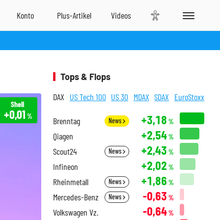
Tops & Flops
DAX
US Tech 100
US 30
MDAX
SDAX
EuroStoxx
Shell
+0,01
%
+3,18
Brenntag
News
%
+2,54
Qiagen
%
+2,43
Scout24
News
%
+2,02
Infineon
%
+1,86
Rheinmetall
News
%
-0,63
Mercedes-Benz
News
%
-0,64
Volkswagen Vz.
%