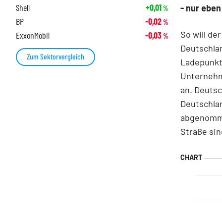
Shell
+0,01
- nur eben
%
BP
-0,02
%
So will de
ExxonMobil
-0,03
%
Deutschlan
Zum Sektorvergleich
Ladepunkte
Unternehm
an. Deutsc
Deutschla
abgenommen
Straße sin