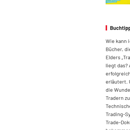
Buchtipp
Wie kann i
Bücher, di
Elders „Tr
liegt das? 
erfolgreic
erläutert.
die Wunden
Tradern zu
Technische
Trading-Sy
Trade-Doku