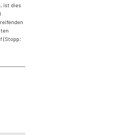
 ist dies
d
greifenden
tten
f (Stopp: