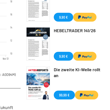
18
16
9,90 €
14
HEBELTRADER 141/26
12
10
9,90 €
Nov '21
Die zweite KI-Welle rollt
: A0D94M)
an
99,99 €
Zukunft