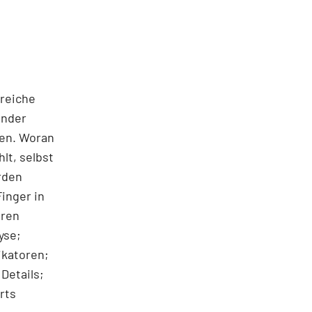
lreiche
ander
ten. Woran
hlt, selbst
rden
Finger in
eren
yse;
ikatoren;
Details;
rts