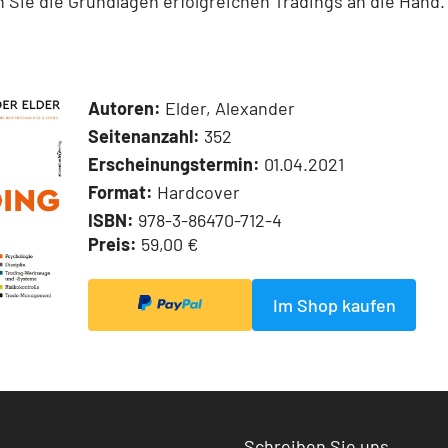
ie die Grundlagen erfolgreichen Tradings an die Hand.
Autoren:
Elder, Alexander
Seitenanzahl:
352
Erscheinungstermin:
01.04.2021
Format:
Hardcover
ISBN:
978-3-86470-712-4
Preis:
59,00 €
Im Shop kaufen
Schreiben Sie uns