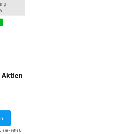
ung
 %
5 Aktien
en
Sie gekaufte E-