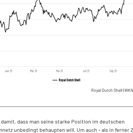
Jan '21
Mär '21
Mai '21
Jul '21
Sep '21
Royal Dutch Shell
Royal Dutch Shell
(WKN
t damit, dass man seine starke Position im deutschen
nnetz unbedingt behaupten will. Um auch - als in ferner 