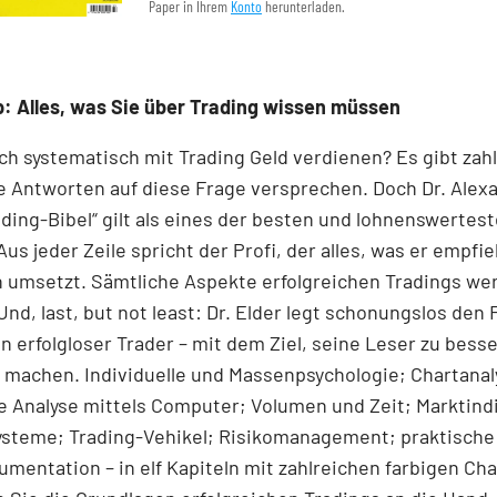
Paper in Ihrem
Konto
herunterladen.
: Alles, was Sie über Trading wissen müssen
ch systematisch mit Trading Geld verdienen? Es gibt zah
e Antworten auf diese Frage versprechen. Doch Dr. Alex
ading-Bibel“ gilt als eines der besten und lohnenswertes
Aus jeder Zeile spricht der Profi, der alles, was er empfie
h umsetzt. Sämtliche Aspekte erfolgreichen Tradings we
 Und, last, but not least: Dr. Elder legt schonungslos den 
 erfolgloser Trader – mit dem Ziel, seine Leser zu bess
 machen. Individuelle und Massenpsychologie; Chartanal
 Analyse mittels Computer; Volumen und Zeit; Marktind
steme; Trading-Vehikel; Risikomanagement; praktische 
mentation – in elf Kapiteln mit zahlreichen farbigen Cha