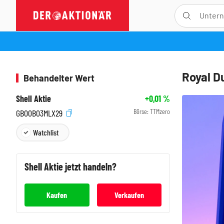
Royal D
Behandelter Wert
Shell Aktie
+0,01
%
Börse:
TTMzero
GB00B03MLX29
Watchlist
Shell
Aktie jetzt handeln?
Kaufen
Verkaufen