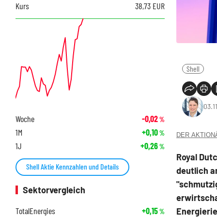
Kurs
38,73
EUR
Shell
03.1
Woche
-0,02
%
1M
+0,10
%
DER AKTIONÄR
1J
+0,26
%
Royal Dut
Shell Aktie Kennzahlen und Details
deutlich a
"schmutzig
Sektorvergleich
erwirtscha
TotalEnergies
+0,15
Energieri
%