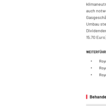
klimaneutr
auch notw
Gasgeschäf
Umbau stem
Dividenden
15,70 Euro
Roy
Roy
Roya
Behande