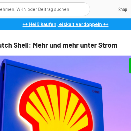
++ Heiß kaufen, eiskalt verdoppeln ++
utch Shell: Mehr und mehr unter Strom