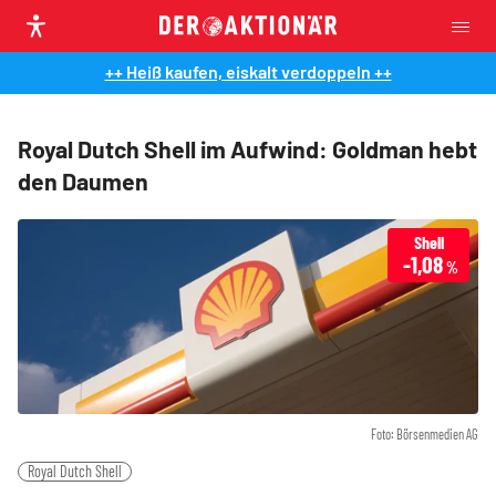
++ Heiß kaufen, eiskalt verdoppeln ++
Royal Dutch Shell im Aufwind: Goldman hebt
den Daumen
Shell
-1,08
%
Foto: Börsenmedien AG
Royal Dutch Shell