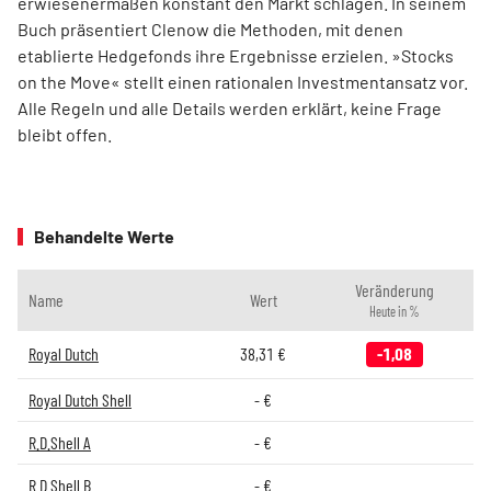
erwiesenermaßen konstant den Markt schlagen. In seinem
Buch präsentiert Clenow die Methoden, mit denen
etablierte Hedgefonds ihre Ergebnisse erzielen. »Stocks
on the Move« stellt einen rationalen Investmentansatz vor.
Alle Regeln und alle Details werden erklärt, keine Frage
bleibt offen.
Behandelte Werte
Veränderung
Name
Wert
Heute in %
Royal Dutch
38,31
€
-1,08
Royal Dutch Shell
-
€
R.D.Shell A
-
€
R.D.Shell B
-
€