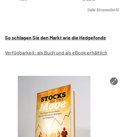
Quelle: Börsenmedien AG
So schlagen Sie den Markt wie die Hedgefonds
Verfügbarkeit: als Buch und als eBook erhältlich