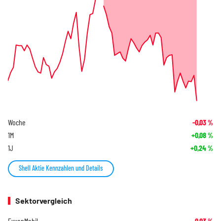
Woche
-0,03
%
1M
+0,08
%
1J
+0,24
%
Shell Aktie Kennzahlen und Details
Sektorvergleich
ExxonMobil
-0,03