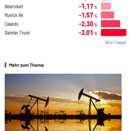
-1,17
Beiersdorf
%
-1,57
Munich Re
%
-2,30
Zalando
%
-3,01
Daimler Truck
%
Börse: Tradegate
Mehr zum Thema