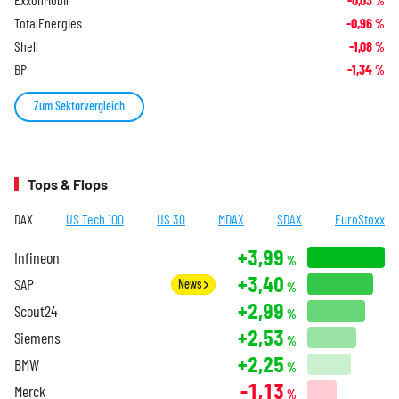
%
TotalEnergies
-0,96
%
Shell
-1,08
%
BP
-1,34
%
Zum Sektorvergleich
Tops & Flops
DAX
US Tech 100
US 30
MDAX
SDAX
EuroStoxx
+3,99
Infineon
%
+3,40
SAP
News
%
+2,99
Scout24
%
+2,53
Siemens
%
+2,25
BMW
%
-1,13
Merck
%