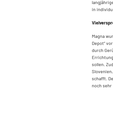
langjährig
in individ
Vielversp
Magna wurd
Depot“ vor
durch Gerü
Errichtung
sollen. Zu
Slovenien,
schafft. 
noch sehr