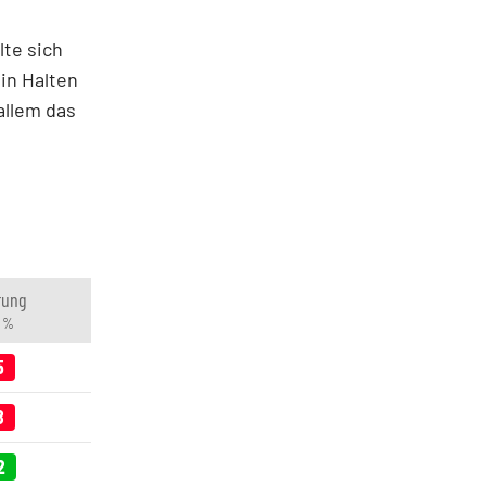
lte sich
in Halten
allem das
rung
n %
5
8
2