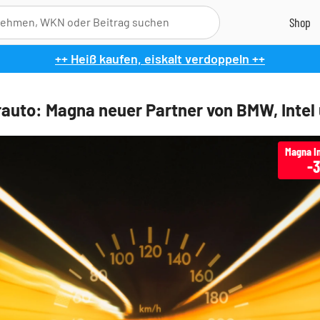
++ Heiß kaufen, eiskalt verdoppeln ++
auto: Magna neuer Partner von BMW, Intel
Magna In
-3