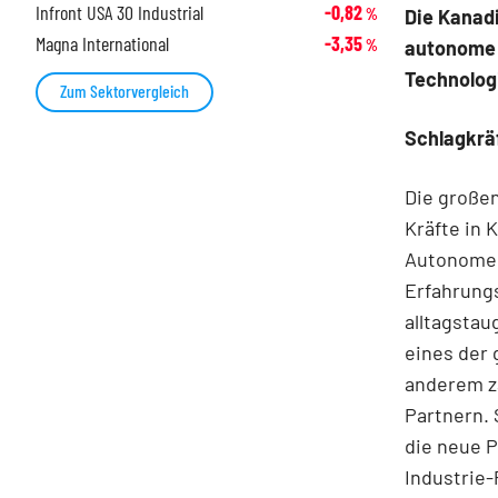
Infront USA 30 Industrial
-0,82
Die Kanadi
%
Magna International
-3,35
autonome F
%
Technolog
Zum Sektorvergleich
Schlagkräf
Die großen
Kräfte in 
Autonomen
Erfahrung
alltagstau
eines der
anderem zä
Partnern. 
die neue P
Industrie-