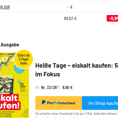
RK.ADR
-
€
86,62
€
-0,6
e Ausgabe
Heiße Tage – eiskalt kaufen: 
im Fokus
Nr. 33/26
8,90 €
Im Shop kauf
Sofortkauf
Sie erhalten einen Download-Link per E-Mail. Außerdem können 