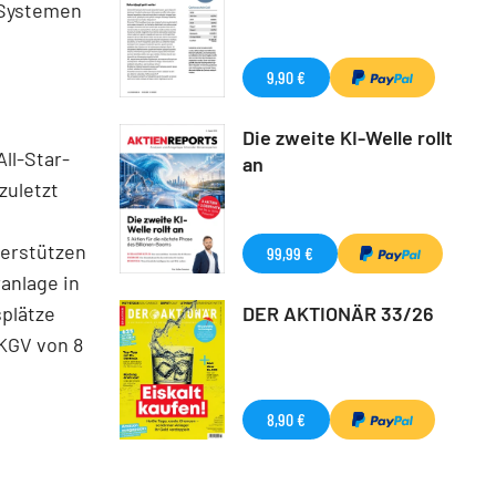
 Systemen
9,90 €
Die zweite KI-Welle rollt
ll-Star-
an
zuletzt
terstützen
99,99 €
anlage in
DER AKTIONÄR 33/26
splätze
KGV von 8
8,90 €