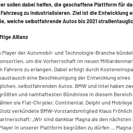
er sollen dabei helfen, die geschaffene Plattform für da
ahrzeug zu industrialisieren. Ziel ist die Entwicklung e
ie, welche selbstfahrende Autos bis 2021 straßentaugli
tige Allianz
 Player der Automobil- und Technologie-Branche bündel
Konsortien, um die Vorherrschaft im neuen Milliardenmar
 Fahrens zu erlangen. Dabei erfolgt durch Kosteneinsp
saustausch eine Beschleunigung der Entwicklung eines
glichen, selbstfahrenden Autos. BMW und Intel haben zwe
 größten und namhaftesten Bündnisse in diesem Bereich
hlen sie Fiat-Chrysler, Continental, Delphi und Mobileye
Stolz verkündete BMW-Vorstandsmitglied Klaus Fröhlich
artnerschaft: „Wir sind dankbar Magna als den nächsten
Player in unserer Plattform begrüßen zu dürfen … Magna 