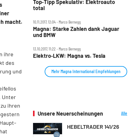
Top‑Tipp Spekulativ: Elektroauto
s
total
iner
ch macht.
10.11.2017, 12:04 ‧ Marco Bernegg
Magna: Starke Zahlen dank Jaguar
und BMW
13.10.2017, 11:22 ‧ Marco Bernegg
n ihre
Elektro‑LKW: Magna vs. Tesla
kt des
arung und
Mehr Magna International Empfehlungen
ifellos
. Unter
 zu ihren
Unsere Neuerscheinungen
Alle
 gestern
Neuerscheinungen
 Haupt-
HEBELTRADER 141/26
hat