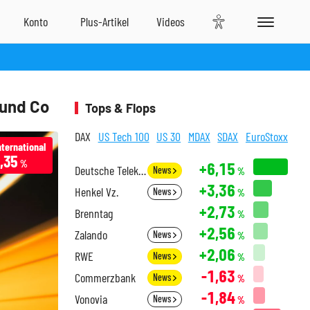
 und Co
Tops & Flops
DAX
US Tech 100
US 30
MDAX
SDAX
EuroStoxx
ternational
,35
%
+6,15
Deutsche Telekom
News
%
+3,36
Henkel Vz.
News
%
+2,73
Brenntag
%
+2,56
Zalando
News
%
+2,06
RWE
News
%
-1,63
Commerzbank
News
%
-1,84
Vonovia
News
%