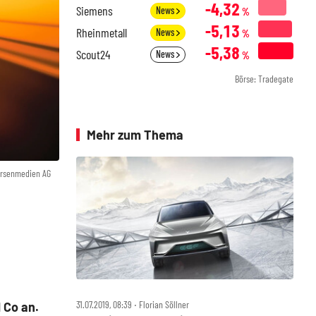
-4,32
Siemens
News
%
-5,13
Rheinmetall
News
%
-5,38
Scout24
News
%
Börse: Tradegate
Mehr zum Thema
örsenmedien AG
31.07.2019, 08:39 ‧ Florian Söllner
 Co an.