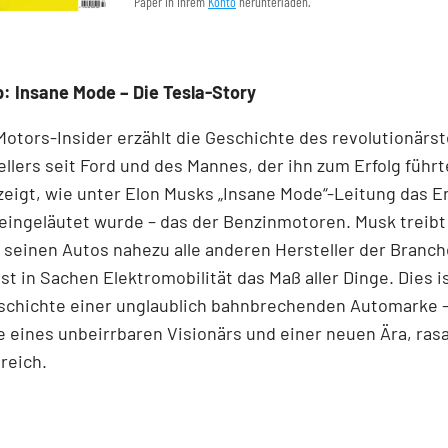
Paper in Ihrem
Konto
herunterladen.
: Insane Mode – Die Tesla-Story
Motors-Insider erzählt die Geschichte des revolutionärs
llers seit Ford und des Mannes, der ihn zum Erfolg führ
eigt, wie unter Elon Musks „Insane Mode“-Leitung das E
 eingeläutet wurde – das der Benzinmotoren. Musk treibt
 seinen Autos nahezu alle anderen Hersteller der Branch
ist in Sachen Elektromobilität das Maß aller Dinge. Dies i
schichte einer unglaublich bahnbrechenden Automarke – 
 eines unbeirrbaren Visionärs und einer neuen Ära, ras
reich.