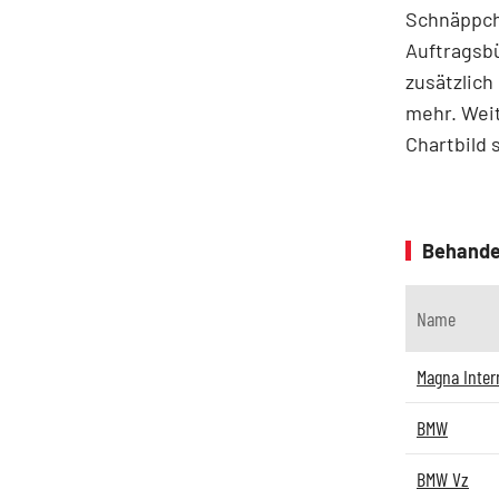
Schnäppch
Auftragsbü
zusätzlich
mehr. Weit
Chartbild 
Behande
Name
Magna Inter
BMW
BMW Vz