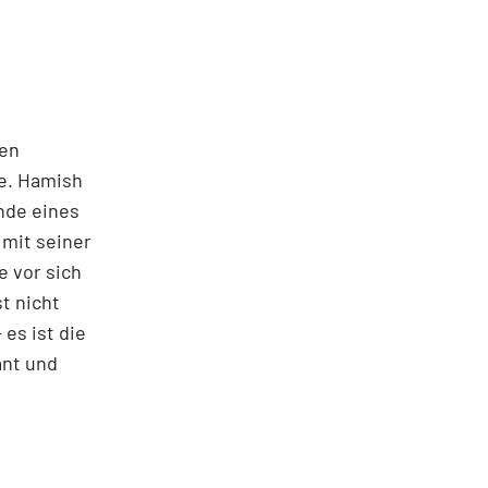
ten
te. Hamish
nde eines
 mit seiner
e vor sich
st nicht
es ist die
ant und