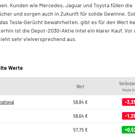
en. Kunden wie Mercedes, Jaguar und Toyota füllen die
cher und sorgen auch in Zukunft für solide Gewinne. Sol
 das Tesla-Gerücht bewahrheiten, gibt es für den Wert ke
erhin ist die Depot-2030-Aktie Intel ein klarer Kauf. Vor 
sieht sehr vielversprechend aus.
lte Werte
Verände
Wert
Heute i
national
58,84
€
-3,3
58,64
€
-1,2
57,75
€
+0,5