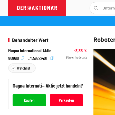
Roboter
Behandelter Wert
Magna International Aktie
-3,35
%
Börse:
Tradegate
868610
CA5592224011
Watchlist
Magna International
Aktie jetzt handeln?
Kaufen
Verkaufen