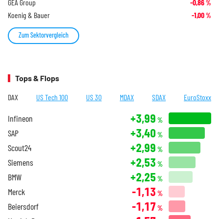
GEA Group
-0,86
%
Koenig & Bauer
-1,00
%
Zum Sektorvergleich
Tops & Flops
DAX
US Tech 100
US 30
MDAX
SDAX
EuroStoxx
+3,99
Infineon
%
+3,40
SAP
%
+2,99
Scout24
%
+2,53
Siemens
%
+2,25
BMW
%
-1,13
Merck
%
-1,17
Beiersdorf
%