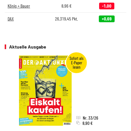
König + Bauer
8,96
€
-1,00
DAX
26.319,45
Pkt.
+0,69
Aktuelle Ausgabe
Nr. 33/26
8,90 €