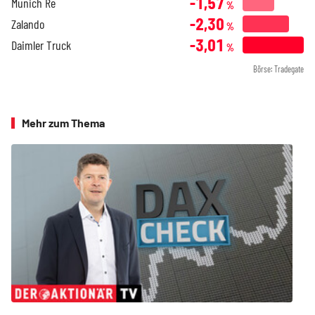
-1,57
Munich Re
%
-2,30
Zalando
%
-3,01
Daimler Truck
%
Börse: Tradegate
Mehr zum Thema