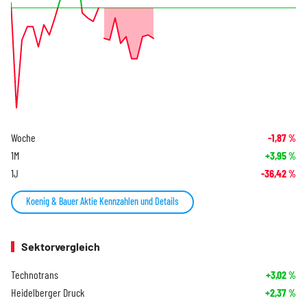
Woche
-1,87
%
1M
+3,95
%
1J
-36,42
%
Koenig & Bauer Aktie Kennzahlen und Details
Sektorvergleich
Technotrans
+3,02
%
Heidelberger Druck
+2,37
%