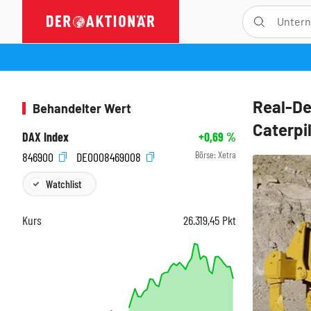
Real-D
Behandelter Wert
Caterpil
DAX Index
+0,69
%
Börse:
Xetra
846900
DE0008469008
Watchlist
Kurs
26.319,45
Pkt