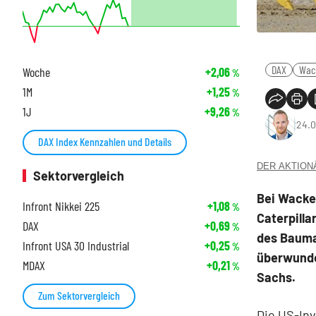
DAX
Wac
Woche
+2,06
%
1M
+1,25
%
1J
+9,26
%
24.0
DAX Index Kennzahlen und Details
DER AKTIONÄR
Sektorvergleich
Bei Wacke
Infront Nikkei 225
+1,08
%
Caterpilla
DAX
+0,69
%
des Bauma
Infront USA 30 Industrial
+0,25
%
überwunde
MDAX
+0,21
%
Sachs.
Zum Sektorvergleich
Die US-In