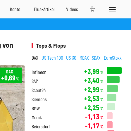
 von
Tops & Flops
DAX
US Tech 100
US 30
MDAX
SDAX
EuroStoxx
+3,99
DAX
Infineon
%
+0,69
+3,40
%
SAP
%
+2,99
Scout24
%
+2,53
Siemens
%
+2,25
BMW
%
-1,13
Merck
%
-1,17
Beiersdorf
%