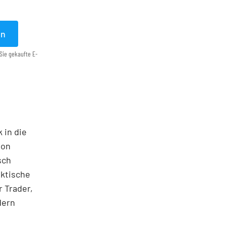
en
Sie gekaufte E-
 in die
ton
sch
aktische
 Trader,
dern