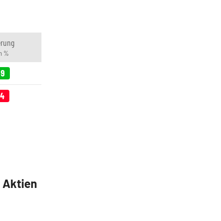
erung
in %
69
44
5 Aktien