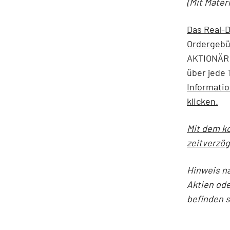
(Mit Mater
Das Real-D
Ordergebü
AKTIONÄR 
über jede 
Informati
klicken.
Mit dem ko
zeitverzög
Hinweis n
Aktien ode
befinden 