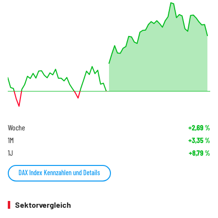
Woche
+2,69
%
1M
+3,35
%
1J
+8,79
%
DAX Index Kennzahlen und Details
Sektorvergleich