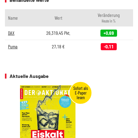
Veränderung
Name
Wert
Heute in %
DAX
26.319,45
Pkt.
+0,69
Puma
27,18
€
-0,11
Aktuelle Ausgabe