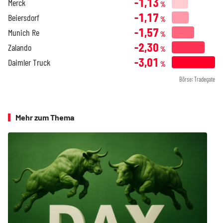
-1,13
Merck
%
-1,17
Beiersdorf
%
-1,57
Munich Re
%
-2,30
Zalando
%
-3,01
Daimler Truck
%
Börse: Tradegate
Mehr zum Thema