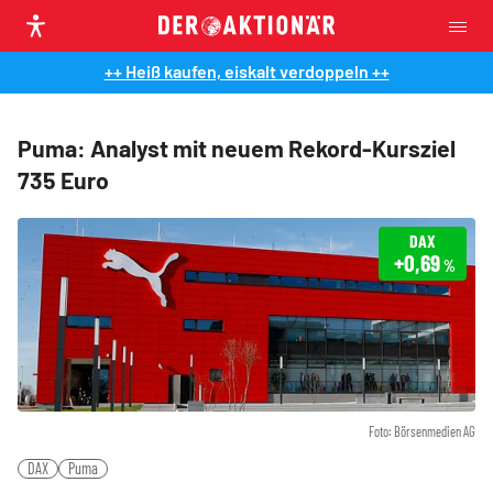
++ Heiß kaufen, eiskalt verdoppeln ++
Puma: Analyst mit neuem Rekord-Kursziel
735 Euro
DAX
+0,69
%
Foto: Börsenmedien AG
DAX
Puma