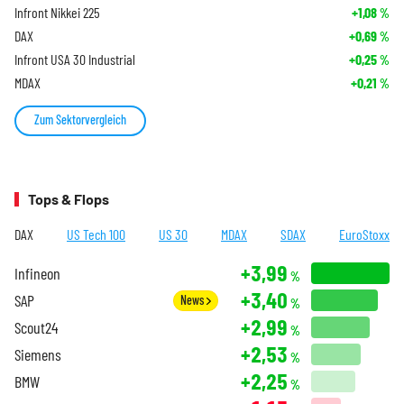
Infront Nikkei 225
+1,08
%
DAX
+0,69
%
Infront USA 30 Industrial
+0,25
%
MDAX
+0,21
%
Zum Sektorvergleich
Tops & Flops
DAX
US Tech 100
US 30
MDAX
SDAX
EuroStoxx
+3,99
Infineon
%
+3,40
SAP
News
%
+2,99
Scout24
%
+2,53
Siemens
%
+2,25
BMW
%