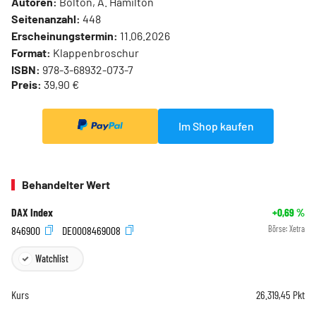
Autoren:
Bolton, A. Hamilton
Seitenanzahl:
448
Erscheinungstermin:
11.06.2026
Format:
Klappenbroschur
ISBN:
978-3-68932-073-7
Preis:
39,90 €
Im Shop kaufen
Behandelter Wert
DAX Index
+0,69
%
846900
DE0008469008
Börse:
Xetra
Watchlist
Kurs
26.319,45
Pkt