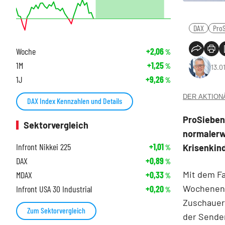
DAX
ProS
Woche
+2,06
%
1M
+1,25
%
13.0
1J
+9,26
%
DER AKTIONÄR
DAX Index Kennzahlen und Details
ProSieben 
Sektorvergleich
normalerw
Infront Nikkei 225
+1,01
Krisenkind
%
DAX
+0,89
%
Mit dem F
MDAX
+0,33
%
Wochenend
Infront USA 30 Industrial
+0,20
%
Zuschauer
Zum Sektorvergleich
der Sende