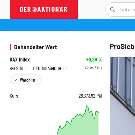
ProSieb
Behandelter Wert
DAX Index
+0,89
%
Börse:
Xetra
846900
DE0008469008
Watchlist
Kurs
26.373,92
Pkt