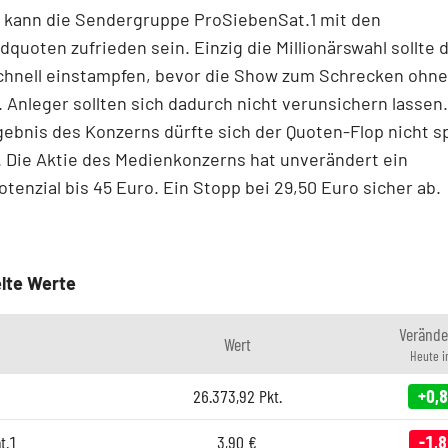
 kann die Sendergruppe ProSiebenSat.1 mit den
uoten zufrieden sein. Einzig die Millionärswahl sollte 
chnell einstampfen, bevor die Show zum Schrecken ohn
Anleger sollten sich dadurch nicht verunsichern lassen.
bnis des Konzerns dürfte sich der Quoten-Flop nicht s
 Die Aktie des Medienkonzerns hat unverändert ein
tenzial bis 45 Euro. Ein Stopp bei 29,50 Euro sicher ab.
lte Werte
Verände
Wert
Heute 
26.373,92
Pkt.
+0,
t.1
3,90
€
-1,