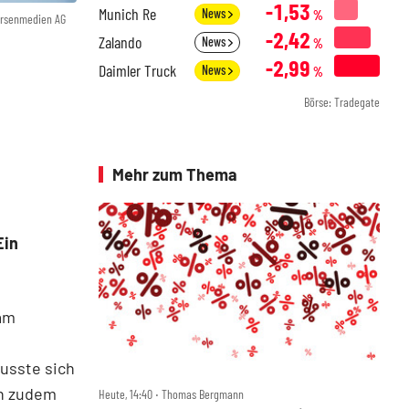
-1,53
Munich Re
News
%
örsenmedien AG
-2,42
Zalando
News
%
-2,99
Daimler Truck
News
%
Börse: Tradegate
Mehr zum Thema
Ein
 am
usste sich
en zudem
Heute, 14:40 ‧ Thomas Bergmann