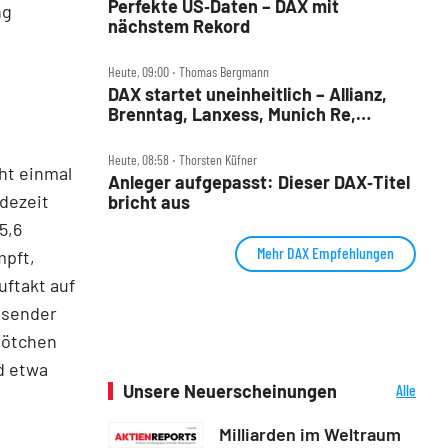
Perfekte US‑Daten – DAX mit
ng
nächstem Rekord
Heute, 09:00 ‧ Thomas Bergmann
DAX startet uneinheitlich – Allianz,
Brenntag, Lanxess, Munich Re,
Porsche SE, SUSS MicroTec im Check
Heute, 08:58 ‧ Thorsten Küfner
ht einmal
Anleger aufgepasst: Dieser DAX‑Titel
dezeit
bricht aus
5,6
Mehr DAX Empfehlungen
mpft,
uftakt auf
tsender
rötchen
d etwa
Unsere Neuerscheinungen
Alle
Neuerscheinungen
Milliarden im Weltraum