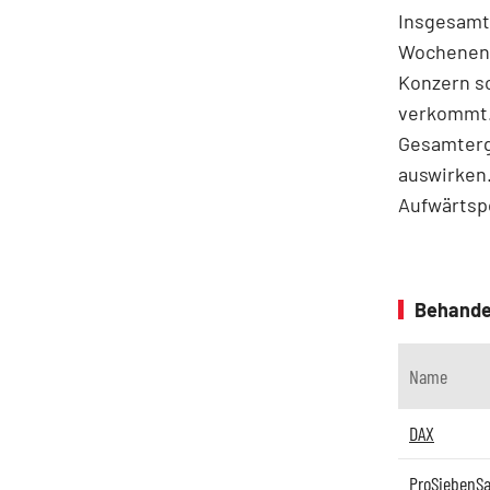
Insgesamt
Wochenendq
Konzern s
verkommt. 
Gesamterge
auswirken.
Aufwärtspo
Behande
Name
DAX
ProSiebenSa