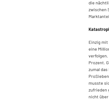
die nächtl
zwischen S
Marktantei
Katastrop
Einzig mit
eine Milli
verfolgen. 
Prozent. G
zumal das 
ProSieben 
musste si
zufrieden
nicht über