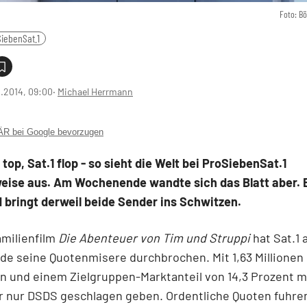
Foto: B
iebenSat.1
1.2014, 09:00
‧
Michael Herrmann
 bei Google bevorzugen
top, Sat.1 flop - so sieht die Welt bei ProSiebenSat.1
eise aus. Am Wochenende wandte sich das Blatt aber. 
 bringt derweil beide Sender ins Schwitzen.
amilienfilm
Die Abenteuer von Tim und Struppi
hat Sat.1
e seine Quotenmisere durchbrochen. Mit 1,63 Millionen
n und einem Zielgruppen-Marktanteil von 14,3 Prozent m
r nur DSDS geschlagen geben. Ordentliche Quoten fuhr