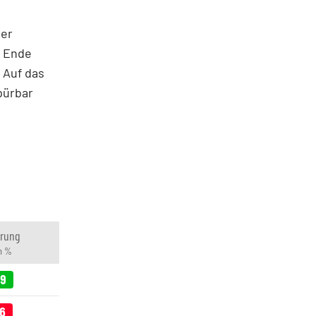
der
e Ende
 Auf das
pürbar
rung
in %
89
86