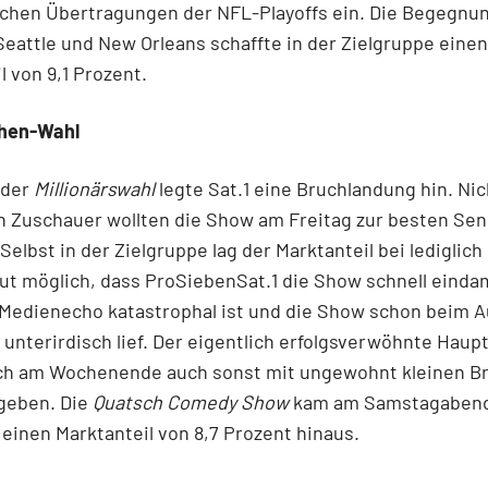
ichen Übertragungen der NFL-Playoffs ein. Die Begegnu
eattle und New Orleans schaffte in der Zielgruppe einen
l von 9,1 Prozent.
hen-Wahl
 der
Millionärswahl
legte Sat.1 eine Bruchlandung hin. Nic
on Zuschauer wollten die Show am Freitag zur besten Sen
Selbst in der Zielgruppe lag der Marktanteil bei lediglich 
ut möglich, dass ProSiebenSat.1 die Show schnell einda
Medienecho katastrophal ist und die Show schon beim A
unterirdisch lief. Der eigentlich erfolgsverwöhnte Haup
ch am Wochenende auch sonst mit ungewohnt kleinen B
 geben. Die
Quatsch Comedy Show
kam am Samstagaben
 einen Marktanteil von 8,7 Prozent hinaus.