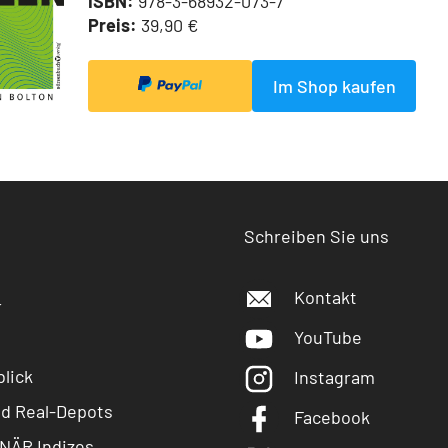
ISBN:
978-3-68932-073-7
Preis:
39,90 €
Im Shop kaufen
Schreiben Sie uns
Kontakt
r
YouTube
lick
Instagram
nd Real-Depots
Facebook
NÄR Indizes