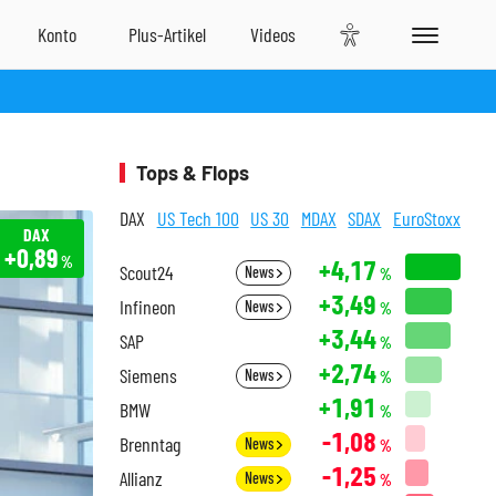
Tops & Flops
DAX
US Tech 100
US 30
MDAX
SDAX
EuroStoxx
DAX
+0,89
%
+4,17
Scout24
News
%
+3,49
Infineon
News
%
+3,44
SAP
%
+2,74
Siemens
News
%
+1,91
BMW
%
-1,08
Brenntag
News
%
-1,25
Allianz
News
%