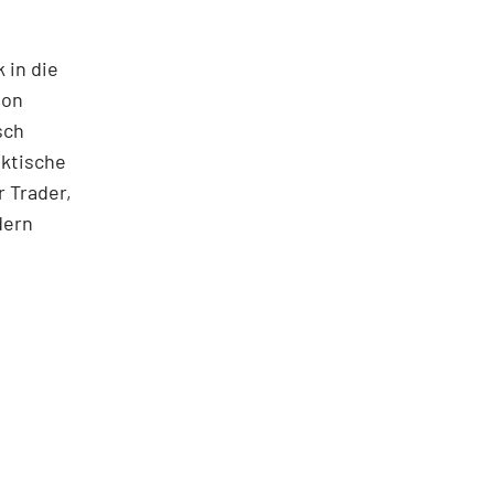
 in die
ton
sch
aktische
 Trader,
dern