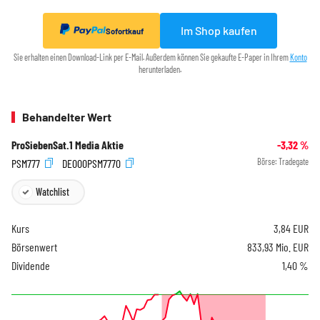
Im Shop kaufen
Sofortkauf
Sie erhalten einen Download-Link per E-Mail. Außerdem können Sie gekaufte E-Paper in Ihrem
Konto
herunterladen.
Behandelter Wert
ProSiebenSat.1 Media Aktie
-3,32
%
PSM777
DE000PSM7770
Börse:
Tradegate
Watchlist
Kurs
3,84
EUR
Börsenwert
833,93 Mio. EUR
Dividende
1,40 %