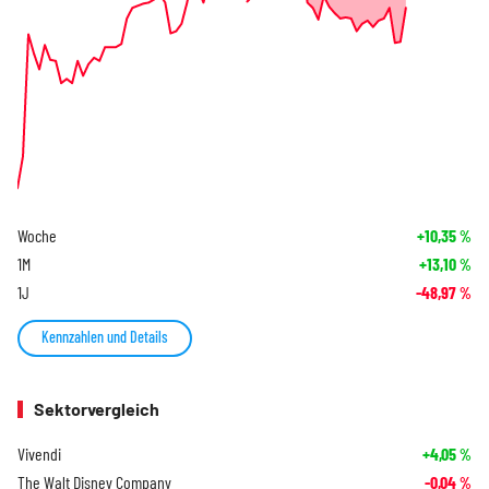
Woche
+10,35
%
1M
+13,10
%
1J
-48,97
%
Kennzahlen und Details
Sektorvergleich
Vivendi
+4,05
%
The Walt Disney Company
-0,04
%