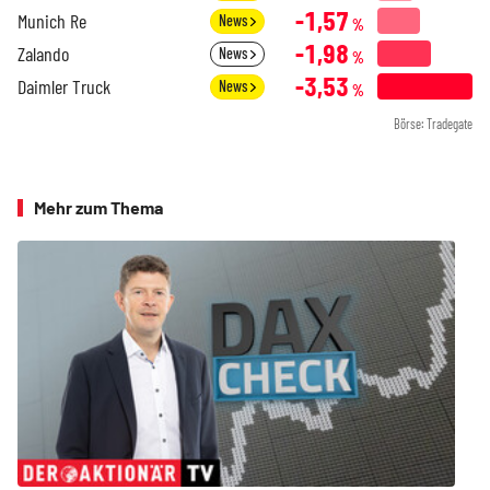
-1,57
Munich Re
News
%
-1,98
Zalando
News
%
-3,53
Daimler Truck
News
%
Börse: Tradegate
Mehr zum Thema