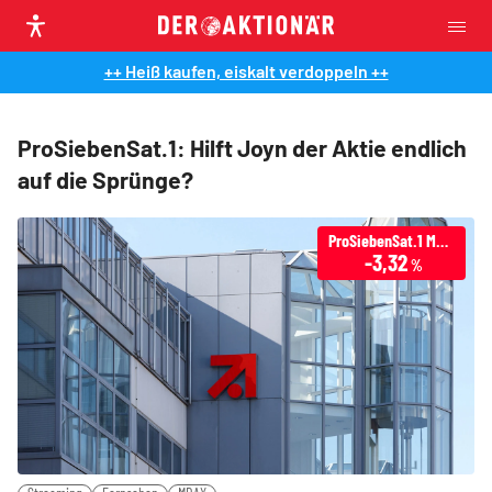
++ Heiß kaufen, eiskalt verdoppeln ++
ProSiebenSat.1: Hilft Joyn der Aktie endlich
auf die Sprünge?
ProSiebenSat.1 Media
-3,32
%