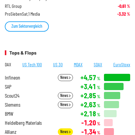
RTL Group
-0,61
%
ProSiebenSat.1 Media
-3,32
%
Zum Sektorvergleich
Tops & Flops
DAX
US Tech 100
US 30
MDAX
SDAX
EuroStoxx
+4,57
Infineon
News
%
+3,41
SAP
%
+2,85
Scout24
News
%
+2,63
Siemens
News
%
+2,18
BMW
%
-1,20
Heidelberg Materials
%
-1,34
Allianz
News
%