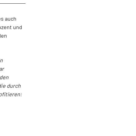
es auch
ozent und
den
in
ar
nden
die durch
fitieren: