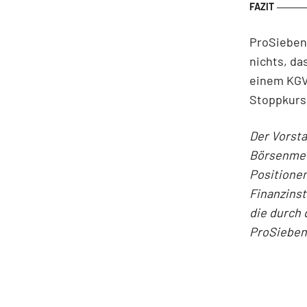
ProSiebenS
nichts, da
einem KGV 
Stoppkurs 
Der Vorst
Börsenmedi
Positionen
Finanzins
die durch 
ProSieben