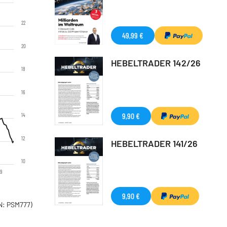
22
49,99 €
20
HEBELTRADER 142/26
18
16
9,90 €
14
12
HEBELTRADER 141/26
10
19
9,90 €
: PSM777)