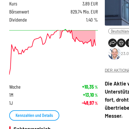
Kurs
3,89
EUR
Börsenwert
829,74 Mio. EUR
Dividende
1,40 %
Deutschlan
23.0
DER AKTIONÄR
Die Aktie 
Woche
+10,35
%
Unterstütz
1M
+13,10
%
fort, droh
1J
-48,97
%
übertriebe
Kennzahlen und Details
Messer.