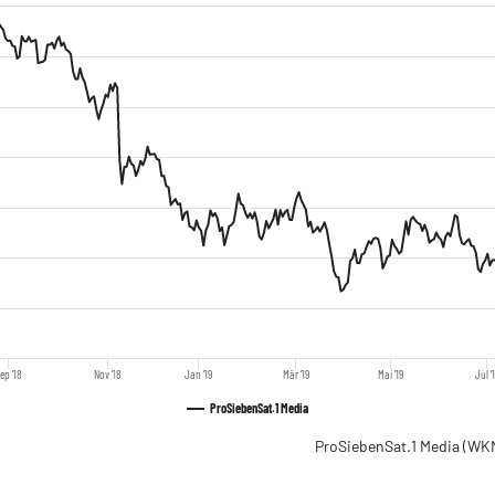
ep '18
Nov '18
Jan '19
Mär '19
Mai '19
Jul '
ProSiebenSat.1 Media
ProSiebenSat.1 Media
(WKN