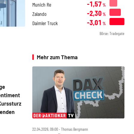
-1,57
Munich Re
%
-2,30
Zalando
%
-3,01
Daimler Truck
%
Börse: Tradegate
Mehr zum Thema
ige
Sentiment
 Kurssturz
lenden
22.04.2026, 09:00 ‧ Thomas Bergmann