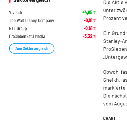
Sektorvergleich
Die Aktie 
unter zwöl
Vivendi
+4,05
%
Prozent ve
The Walt Disney Company
-0,01
%
RTL Group
-0,61
%
Ein Grund 
ProSiebenSat.1 Media
-3,32
%
Stanley-An
Zum Sektorvergleich
ProSiebenS
„Untergew
Obwohl fas
Sheikh, l
markierte 
Die nächst
vom Augus