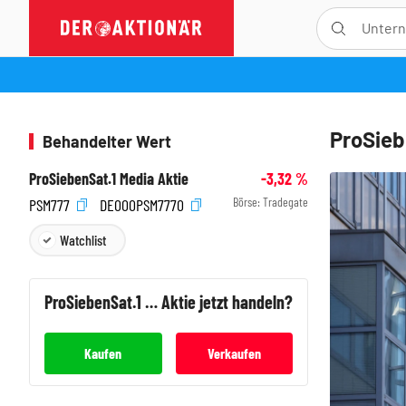
ProSieb
Behandelter Wert
ProSiebenSat.1 Media Aktie
-3,32
%
Börse:
Tradegate
PSM777
DE000PSM7770
Watchlist
ProSiebenSat.1 Media
Aktie jetzt handeln?
Kaufen
Verkaufen