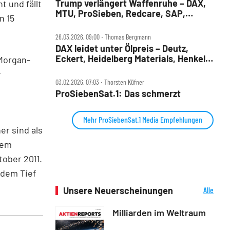
Trump verlängert Waffenruhe – DAX,
t und fällt
MTU, ProSieben, Redcare, SAP,
n 15
Siemens, Siemens Energy im Check
26.03.2026, 09:00 ‧ Thomas Bergmann
DAX leidet unter Ölpreis – Deutz,
Eckert, Heidelberg Materials, Henkel,
 Morgan-
Hensoldt, Kontron, Pro7 im Check
r
03.02.2026, 07:03 ‧ Thorsten Küfner
ProSiebenSat.1: Das schmerzt
Mehr ProSiebenSat.1 Media Empfehlungen
er sind als
zem
tober 2011.
 dem Tief
Unsere Neuerscheinungen
Alle
Neuerscheinungen
Milliarden im Weltraum