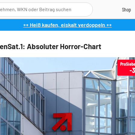
++ Heiß kaufen, eiskalt verdoppeln ++
enSat.1: Absoluter Horror-Chart
-3