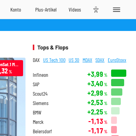
Tops & Flops
DAX
US Tech 100
US 30
MDAX
SDAX
EuroStoxx
ProSiebenSat.1 Media
,32
%
+3,99
Infineon
%
+3,40
SAP
%
+2,99
Scout24
%
+2,53
Siemens
%
+2,25
BMW
%
-1,13
Merck
%
-1,17
Beiersdorf
%