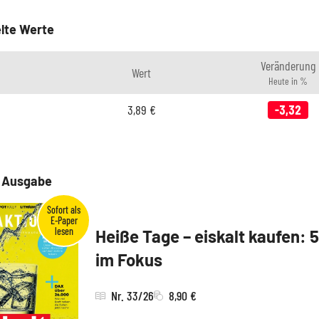
lte Werte
Veränderung
Wert
Heute in %
3,89
€
-3,32
e Ausgabe
Heiße Tage – eiskalt kaufen: 
im Fokus
Nr. 33/26
8,90 €