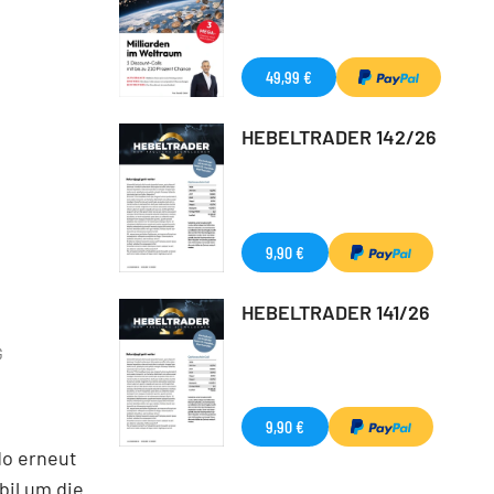
49,99 €
HEBELTRADER 142/26
9,90 €
HEBELTRADER 141/26
G
9,90 €
do erneut
bil um die