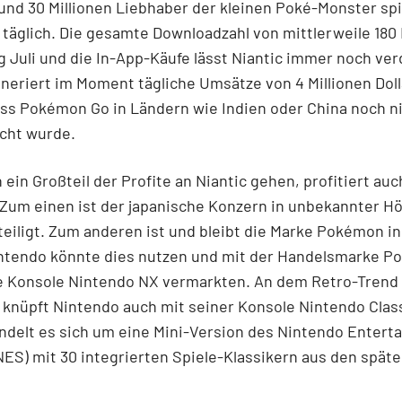
t und 30 Millionen Liebhaber der kleinen Poké-Monster sp
 täglich. Die gesamte Downloadzahl von mittlerweile 180 
g Juli und die In-App-Käufe lässt Niantic immer noch ver
neriert im Moment tägliche Umsätze von 4 Millionen Doll
ss Pokémon Go in Ländern wie Indien oder China noch n
icht wurde.
ein Großteil der Profite an Niantic gehen, profitiert auc
Zum einen ist der japanische Konzern in unbekannter H
teiligt. Zum anderen ist und bleibt die Marke Pokémon in 
ntendo könnte dies nutzen und mit der Handelsmarke 
e Konsole Nintendo NX vermarkten. An dem Retro-Trend 
l knüpft Nintendo auch mit seiner Konsole Nintendo Class
ndelt es sich um eine Mini-Version des Nintendo Entert
ES) mit 30 integrierten Spiele-Klassikern aus den späte