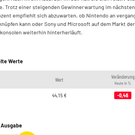
ke. Trotz einer steigenden Gewinnerwartung im nächsten
ozent empfiehlt sich abzuwarten, ob Nintendo an verga
knüpfen kann oder Sony und Microsoft auf dem Markt der
konsolen weiterhin hinterherläuft.
lte Werte
Veränderung
Wert
Heute in %
44,15
€
-0,46
e Ausgabe