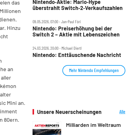
Nintendo‑Aktie: Mario‑Hype
ielen das
überstrahlt Switch‑2‑Verkaufszahlen
Millionen
dienen.
09.05.2026, 07:00 ‧ Jan-Paul Fóri
ar. Hinzu
Nintendo: Preiserhöhung bei der
Switch 2 – Aktie mit Lebenszeichen
icht
24.03.2026, 20:00 ‧ Michael Diertl
Nintendo: Enttäuschende Nachricht
h
öhe an
Mehr Nintendo Empfehlungen
aller
Pokémon
alter
ic Mini an.
ainment
Unsere Neuerscheinungen
Alle
Neuerscheinungen
n 80ern.
Milliarden im Weltraum