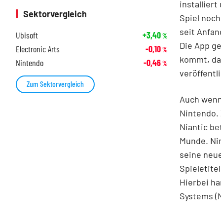
installier
Sektorvergleich
Spiel noch
seit Anfan
Ubisoft
+3,40
%
Die App ge
Electronic Arts
-0,10
%
kommt, da
Nintendo
-0,46
%
veröffentl
Zum Sektorvergleich
Auch wenn 
Nintendo. 
Niantic be
Munde. Ni
seine neu
Spieletite
Hierbei ha
Systems (N