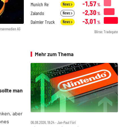
-1,57
Munich Re
News
%
-2,30
Zalando
News
%
-3,01
Daimler Truck
News
%
örsenmedien AG
Börse: Tradegate
Mehr zum Thema
sollte man
nken, aber
ones
06.08.2026, 18:24 ‧ Jan-Paul Fóri