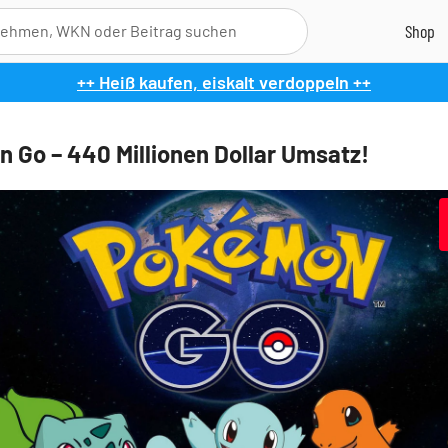
++ Heiß kaufen, eiskalt verdoppeln ++
 Go – 440 Millionen Dollar Umsatz!