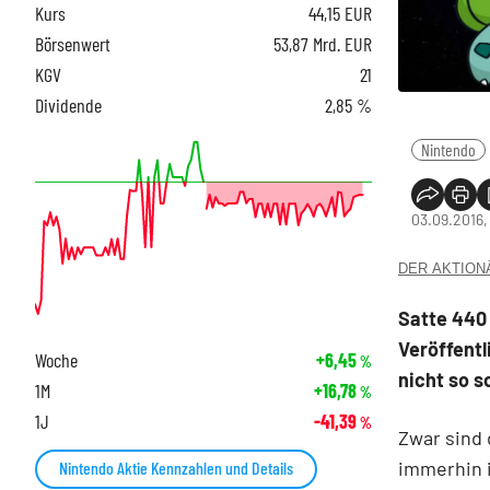
Kurs
44,15
EUR
Börsenwert
53,87 Mrd. EUR
KGV
21
Dividende
2,85 %
Nintendo
03.09.2016, 
DER AKTIONÄR
Satte 440 
Veröffentl
Woche
+6,45
%
nicht so s
1M
+16,78
%
1J
-41,39
%
Zwar sind 
immerhin i
Nintendo Aktie Kennzahlen und Details