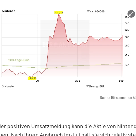
Quelle: Börsenmedien A
der positiven Umsatzmeldung kann die Aktie von Ninten
egen. Nach ihrem Ausbruch im Juli hält sie sich relativ sta