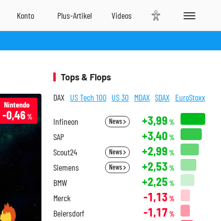
Tops & Flops
DAX
US Tech 100
US 30
MDAX
SDAX
EuroStoxx
Nintendo
-0,46
%
+3,99
Infineon
News
%
+3,40
SAP
%
+2,99
Scout24
News
%
+2,53
Siemens
News
%
+2,25
BMW
%
-1,13
Merck
%
-1,17
Beiersdorf
%