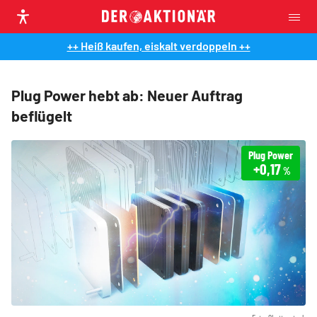
++ Heiß kaufen, eiskalt verdoppeln ++
Plug Power hebt ab: Neuer Auftrag
beflügelt
Plug Power
+0,17
%