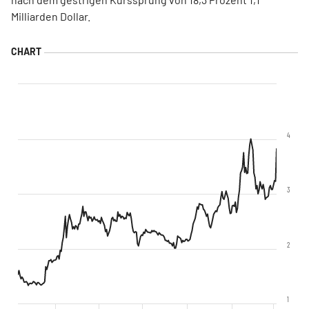
Milliarden Dollar.
4
3
2
1