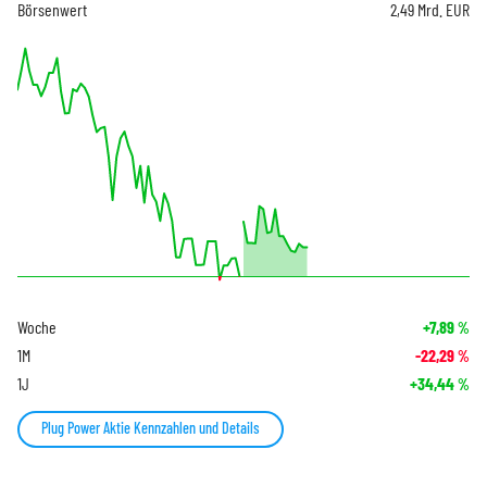
Börsenwert
2,49 Mrd. EUR
Woche
+7,89
%
1M
-22,29
%
1J
+34,44
%
Plug Power Aktie Kennzahlen und Details