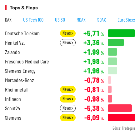
Tops & Flops
DAX
US Tech 100
US 30
MDAX
SDAX
EuroStoxx
+5,71
Deutsche Telekom
News
%
+3,36
Henkel Vz.
News
%
+1,99
Zalando
%
+1,98
Fresenius Medical Care
%
+1,96
Siemens Energy
%
-0,78
Mercedes-Benz
%
-0,81
Rheinmetall
News
%
-0,98
Infineon
News
%
-5,38
Scout24
News
%
-6,09
Siemens
News
%
Börse: Tradegate