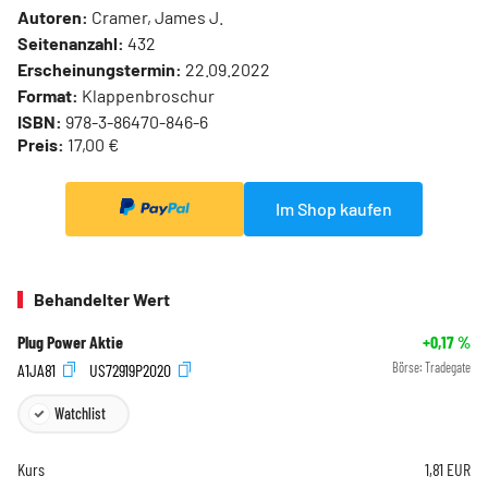
Autoren:
Cramer, James J.
Seitenanzahl:
432
Erscheinungstermin:
22.09.2022
Format:
Klappenbroschur
ISBN:
978-3-86470-846-6
Preis:
17,00 €
Im Shop kaufen
Behandelter Wert
Plug Power Aktie
+0,17
%
A1JA81
US72919P2020
Börse:
Tradegate
Watchlist
Kurs
1,81
EUR