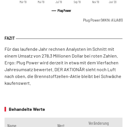
Mär '19
Mai '19
Jul '19
Sep '19
Nov '19
Jan '20
Plug Power
Plug Power
(WKN: A1JA81)
Für das laufende Jahr rechnen Analysten im Schnitt mit
einem Umsatz von 278,3 Millionen Dollar bei roten Zahlen.
Ergo: Plug Power wird derzeit in etwa mit dem Vierfachen
Jahresumsatz bewertet. DER AKTIONÄR sieht noch Luft
nach oben, die Brennstoffzellen-Aktie bleibt bei Schwäche
kaufenswert.
Behandelte Werte
Veränderung
Name
Wert