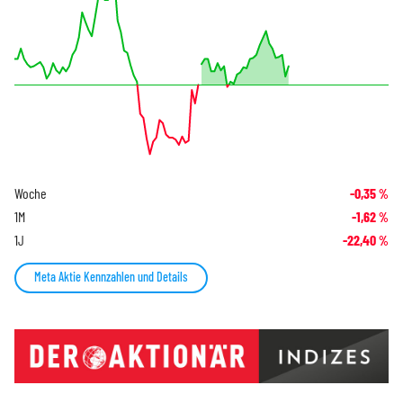
Woche
-0,35
%
1M
-1,62
%
1J
-22,40
%
Meta Aktie Kennzahlen und Details