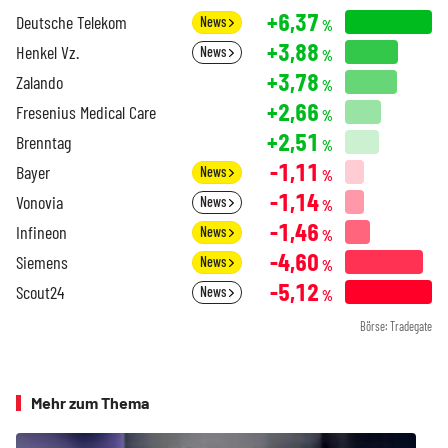
+6,37
Deutsche Telekom
News
%
+3,88
Henkel Vz.
News
%
+3,78
Zalando
%
+2,66
Fresenius Medical Care
%
+2,51
Brenntag
%
-1,11
Bayer
News
%
-1,14
Vonovia
News
%
-1,46
Infineon
News
%
-4,60
Siemens
News
%
-5,12
Scout24
News
%
Börse: Tradegate
Mehr zum Thema