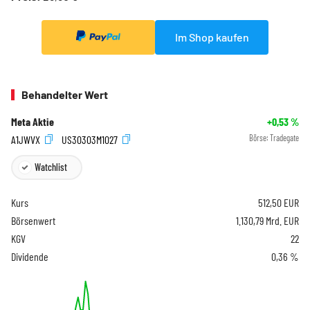
Im Shop kaufen
Behandelter Wert
Meta Aktie
+0,53
%
A1JWVX
US30303M1027
Börse:
Tradegate
Watchlist
Kurs
512,50
EUR
Börsenwert
1.130,79 Mrd. EUR
KGV
22
Dividende
0,36 %