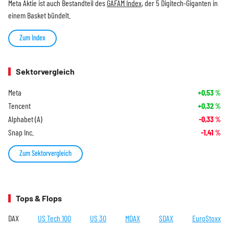
Meta Aktie ist auch Bestandteil des
GAFAM Index
, der 5 Digitech-Giganten in
einem Basket bündelt.
Zum Index
Sektorvergleich
Meta
+0,53
%
Tencent
+0,32
%
Alphabet (A)
-0,33
%
Snap Inc.
-1,41
%
Zum Sektorvergleich
Tops & Flops
DAX
US Tech 100
US 30
MDAX
SDAX
EuroStoxx