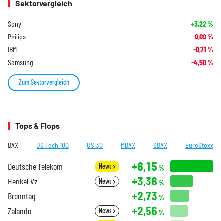
Sektorvergleich
Sony
+3,22
%
Philips
-0,09
%
IBM
-0,71
%
Samsung
-4,50
%
Zum Sektorvergleich
Tops & Flops
DAX
US Tech 100
US 30
MDAX
SDAX
EuroStoxx
+6,15
Deutsche Telekom
News
%
+3,36
Henkel Vz.
News
%
+2,73
Brenntag
%
+2,56
Zalando
News
%