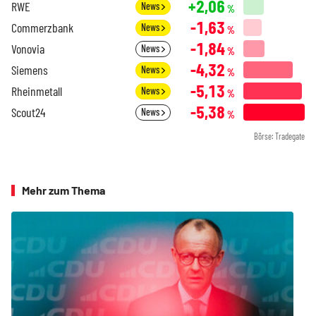
+2,06
RWE
News
%
-1,63
Commerzbank
News
%
-1,84
Vonovia
News
%
-4,32
Siemens
News
%
-5,13
Rheinmetall
News
%
-5,38
Scout24
News
%
Börse: Tradegate
Mehr zum Thema