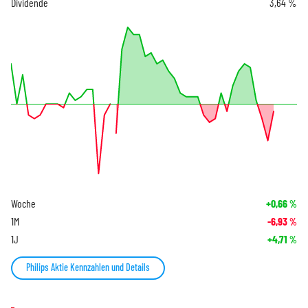
Dividende
3,64 %
Woche
+0,66
%
1M
-6,93
%
1J
+4,71
%
Philips Aktie Kennzahlen und Details