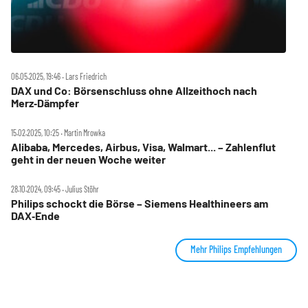
06.05.2025, 19:46 ‧ Lars Friedrich
DAX und Co: Börsenschluss ohne Allzeithoch nach
Merz‑Dämpfer
15.02.2025, 10:25 ‧ Martin Mrowka
Alibaba, Mercedes, Airbus, Visa, Walmart... – Zahlenflut
geht in der neuen Woche weiter
28.10.2024, 09:45 ‧ Julius Stöhr
Philips schockt die Börse – Siemens Healthineers am
DAX‑Ende
Mehr Philips Empfehlungen