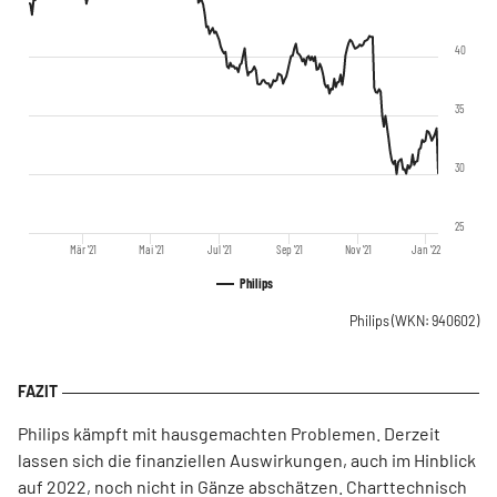
40
35
30
25
Mär '21
Mai '21
Jul '21
Sep '21
Nov '21
Jan '22
Philips
Philips
(WKN: 940602)
Philips kämpft mit hausgemachten Problemen. Derzeit
lassen sich die finanziellen Auswirkungen, auch im Hinblick
auf 2022, noch nicht in Gänze abschätzen. Charttechnisch