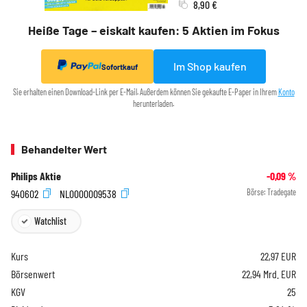
8,90 €
Heiße Tage – eiskalt kaufen: 5 Aktien im Fokus
Im Shop kaufen
Sofortkauf
Sie erhalten einen Download-Link per E-Mail. Außerdem können Sie gekaufte E-Paper in Ihrem
Konto
herunterladen.
Behandelter Wert
Philips Aktie
-0,09
%
940602
NL0000009538
Börse:
Tradegate
Watchlist
Kurs
22,97
EUR
Börsenwert
22,94 Mrd. EUR
KGV
25