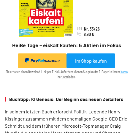
Nr. 33/26
8,90 €
Heiße Tage – eiskalt kaufen: 5 Aktien im Fokus
Im Shop kaufen
Sofortkauf
Sie erhalten einen Download-Link per E-Mail. Außerdem können Sie gekaufte E-Paper in Ihrem
Konto
herunterladen.
Buchtipp: KI Genesis: Der Beginn des neuen Zeitalters
In seinem letzten Buch erforscht Politik-Legende Henry
Kissinger zusammen mit dem ehemaligen Google-CEO Eric
Schmidt und dem früheren Microsoft-Topmanager Craig
Mundie die epochalen Herausforderungen und Chancen