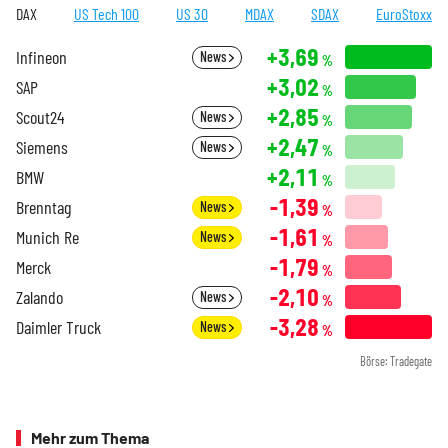
DAX
US Tech 100
US 30
MDAX
SDAX
EuroStoxx
+3,69
Infineon
News
%
+3,02
SAP
%
+2,85
Scout24
News
%
+2,47
Siemens
News
%
+2,11
BMW
%
-1,39
Brenntag
News
%
-1,61
Munich Re
News
%
-1,79
Merck
%
-2,10
Zalando
News
%
-3,28
Daimler Truck
News
%
Börse: Tradegate
Mehr zum Thema