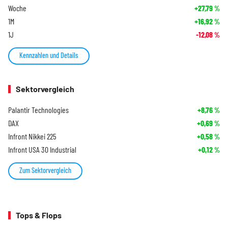
Woche
+27,79
%
1M
+16,92
%
1J
-12,08
%
Kennzahlen und Details
Sektorvergleich
Palantir Technologies
+8,76
%
DAX
+0,69
%
Infront Nikkei 225
+0,58
%
Infront USA 30 Industrial
+0,12
%
Zum Sektorvergleich
Tops & Flops