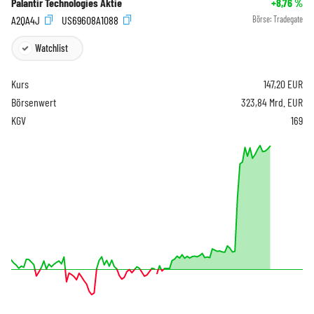
Palantir Technologies Aktie
+8,76
%
A2QA4J
US69608A1088
Börse:
Tradegate
Watchlist
Kurs
147,20
EUR
Börsenwert
323,84 Mrd. EUR
KGV
169