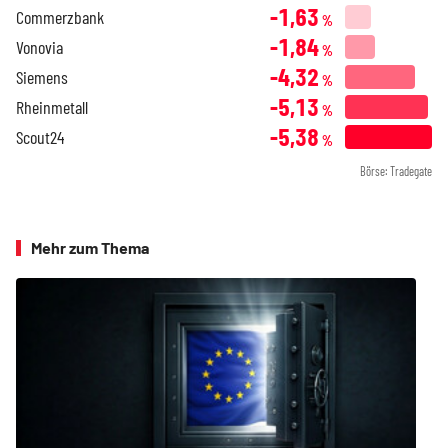
-1,63
Commerzbank
%
-1,84
Vonovia
%
-4,32
Siemens
%
-5,13
Rheinmetall
%
-5,38
Scout24
%
Börse: Tradegate
Mehr zum Thema