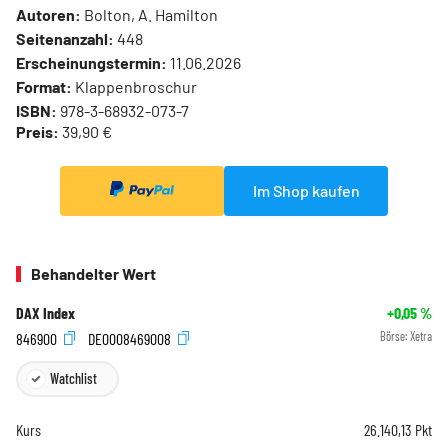
Autoren:
Bolton, A. Hamilton
Seitenanzahl:
448
Erscheinungstermin:
11.06.2026
Format:
Klappenbroschur
ISBN:
978-3-68932-073-7
Preis:
39,90 €
Im Shop kaufen
Behandelter Wert
DAX Index
+0,05
%
846900
DE0008469008
Börse:
Xetra
Watchlist
Kurs
26.140,13
Pkt