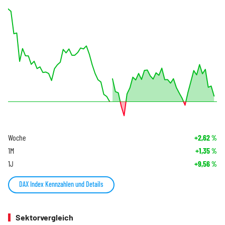
Woche
+2,62
%
1M
+1,35
%
1J
+9,56
%
DAX Index Kennzahlen und Details
Sektorvergleich