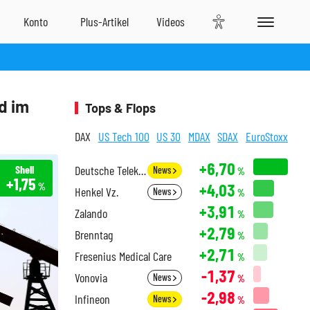
d im
Tops & Flops
DAX
US Tech 100
US 30
MDAX
SDAX
EuroStoxx
+6,70
Shell
Deutsche Telekom
News
%
+1,75
+4,03
%
Henkel Vz.
News
%
+3,91
Zalando
%
+2,79
Brenntag
%
+2,71
Fresenius Medical Care
%
-1,37
Vonovia
News
%
-2,98
Infineon
News
%