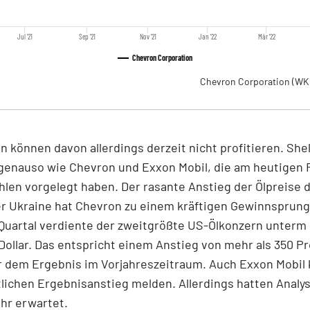
Jul '21
Sep '21
Nov '21
Jan '22
Mär '22
Chevron Corporation
Chevron Corporation
(WK
en können davon allerdings derzeit nicht profitieren. Shel
genauso wie Chevron und Exxon Mobil, die am heutigen 
hlen vorgelegt haben. Der rasante Anstieg der Ölpreise 
er Ukraine hat Chevron zu einem kräftigen Gewinnsprung
Quartal verdiente der zweitgrößte US-Ölkonzern unterm 
 Dollar. Das entspricht einem Anstieg von mehr als 350 P
 dem Ergebnis im Vorjahreszeitraum. Auch Exxon Mobil
lichen Ergebnisanstieg melden. Allerdings hatten Analy
hr erwartet.