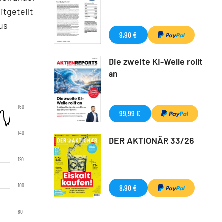
tgeteilt
us
9,90 €
Die zweite KI-Welle rollt
an
160
99,99 €
140
DER AKTIONÄR 33/26
120
100
8,90 €
80