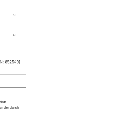
50
40
N: 852549)
tion
on der durch