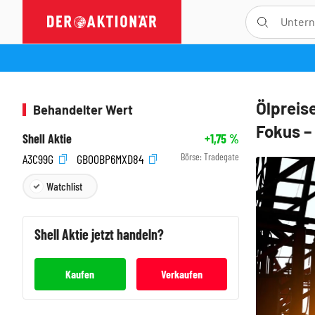
Ölpreis
Behandelter Wert
Fokus –
Shell Aktie
+1,75
%
Börse:
Tradegate
A3C99G
GB00BP6MXD84
Watchlist
Shell
Aktie jetzt handeln?
Kaufen
Verkaufen