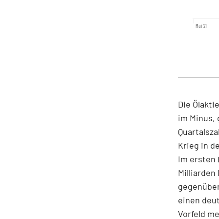
Mai '21
Die Ölakti
im Minus, 
Quartalsza
Krieg in d
Im ersten 
Milliarden
gegenüber
einen deut
Vorfeld me