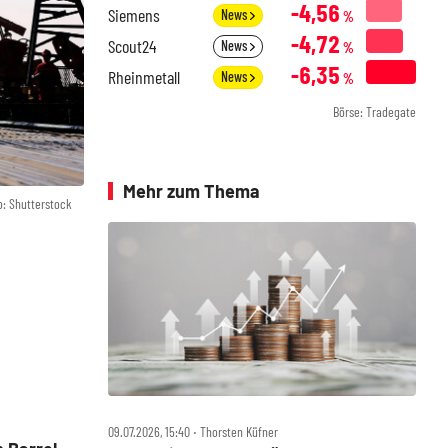
-4,56
Siemens
News
%
-4,72
Scout24
News
%
-6,35
Rheinmetall
News
%
Börse: Tradegate
Mehr zum Thema
o: Shutterstock
09.07.2026, 15:40 ‧ Thorsten Küfner