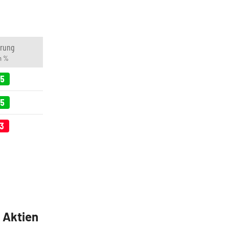
rung
in %
75
25
03
5 Aktien