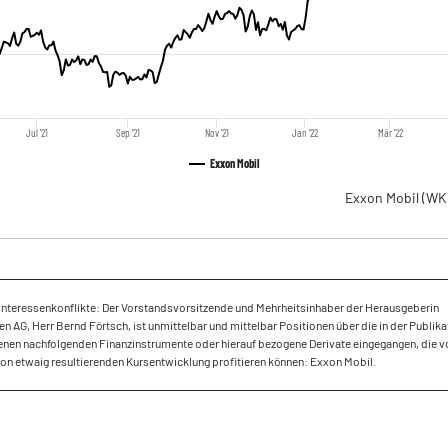
Jul '21
Sep '21
Nov '21
Jan '22
Mär '22
Exxon Mobil
Exxon Mobil
(WK
Interessenkonflikte: Der Vorstandsvorsitzende und Mehrheitsinhaber der Herausgeberin
 AG, Herr Bernd Förtsch, ist unmittelbar und mittelbar Positionen über die in der Publika
nen nachfolgenden Finanzinstrumente oder hierauf bezogene Derivate eingegangen, die v
ion etwaig resultierenden Kursentwicklung profitieren können: Exxon Mobil.