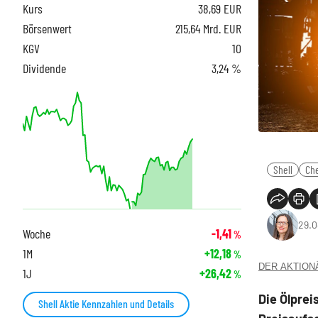
Kurs
38,69
EUR
Börsenwert
215,64 Mrd. EUR
KGV
10
Dividende
3,24 %
Shell
Ch
29.0
Woche
-1,41
%
1M
+12,18
%
DER AKTIONÄR
1J
+26,42
%
Die Ölprei
Shell Aktie Kennzahlen und Details