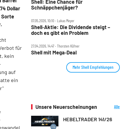
 Barrel
Shell: Eine Chance für
Schnäppchenjäger?
74 Dollar
 Sorte
07.05.2026, 10:10 ‧ Lukas Meyer
.
Shell‑Aktie: Die Dividende steigt –
doch es gibt ein Problem
cht
27.04.2026, 14:47 ‧ Thorsten Küfner
erbot für
Shell mit Mega‑Deal
, kein
-
Mehr Shell Empfehlungen
ung auf
atte ein
r"
Unsere Neuerscheinungen
Alle
e
Neuerscheinungen
HEBELTRADER 141/26
e
eswandel