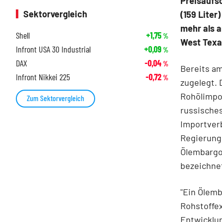
Preisaufs
Sektorvergleich
(159 Liter
mehr als a
Shell
+1,75
%
West Texas
Infront USA 30 Industrial
+0,09
%
DAX
-0,04
%
Bereits am
Infront Nikkei 225
-0,72
%
zugelegt.
Rohölimpor
Zum Sektorvergleich
russisches
Importverb
Regierungs
Ölembargo 
bezeichne
"Ein Ölem
Rohstoffe
Entwicklu