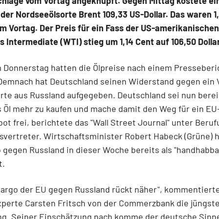
chläge vom Vortag angeknüpft. Gegen Mittag kostete ein
) der Nordseeölsorte Brent 109,33 US-Dollar. Das waren 1,
m Vortag. Der Preis für ein Fass der US-amerikanischen
 Intermediate (WTI) stieg um 1,14 Cent auf 106,50 Dollar
 Donnerstag hatten die Ölpreise nach einem Presseberi
 Demnach hat Deutschland seinen Widerstand gegen ein V
te aus Russland aufgegeben. Deutschland sei nun bereit
 Öl mehr zu kaufen und mache damit den Weg für ein EU
ot frei, berichtete das "Wall Street Journal" unter Beruf
vertreter. Wirtschaftsminister Robert Habeck (Grüne) h
gegen Russland in dieser Woche bereits als "handhabba
t.
bargo der EU gegen Russland rückt näher", kommentiert
xperte Carsten Fritsch von der Commerzbank die jüngst
ng. Seiner Einschätzung nach komme der deutsche Sinn