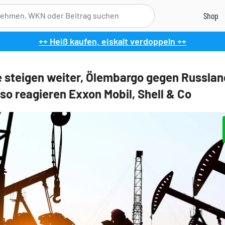
++ Heiß kaufen, eiskalt verdoppeln ++
e steigen weiter, Ölembargo gegen Russlan
 so reagieren Exxon Mobil, Shell & Co