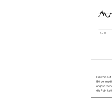
Mai '21
Hinweis auf 
Börsenmedien
angesproche
die Publikat