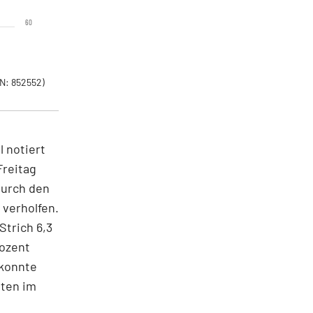
60
N: 852552)
l notiert
Freitag
durch den
 verholfen.
Strich 6,3
rozent
 konnte
sten im