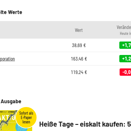
lte Werte
Verände
Wert
Heute 
38,69
€
+1,
poration
163,46
€
+1,
119,24
€
-0,
e Ausgabe
Heiße Tage – eiskalt kaufen: 