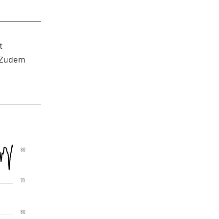
t
. Zudem
80
70
60