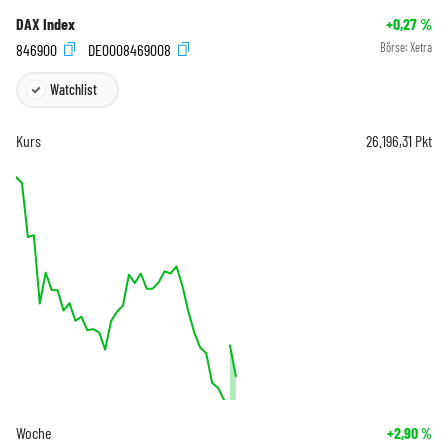
DAX Index
+0,27
%
846900
DE0008469008
Börse:
Xetra
Watchlist
Kurs
26.196,31
Pkt
Woche
+2,90
%