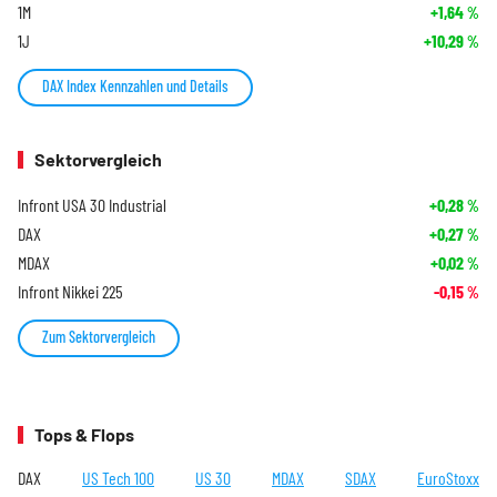
1M
+1,64
%
1J
+10,29
%
DAX Index Kennzahlen und Details
Sektorvergleich
Infront USA 30 Industrial
+0,28
%
DAX
+0,27
%
MDAX
+0,02
%
Infront Nikkei 225
-0,15
%
Zum Sektorvergleich
Tops & Flops
DAX
US Tech 100
US 30
MDAX
SDAX
EuroStoxx