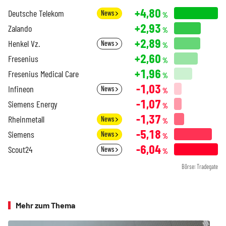
+4,80
Deutsche Telekom
News
%
+2,93
Zalando
%
+2,89
Henkel Vz.
News
%
+2,60
Fresenius
%
+1,96
Fresenius Medical Care
%
-1,03
Infineon
News
%
-1,07
Siemens Energy
%
-1,37
Rheinmetall
News
%
-5,18
Siemens
News
%
-6,04
Scout24
News
%
Börse: Tradegate
Mehr zum Thema