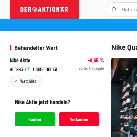
Nike Qu
Behandelter Wert
Nike Aktie
-0,65
%
Börse:
Tradegate
866993
US6541061031
Watchlist
Nike
Aktie jetzt handeln?
Kaufen
Verkaufen