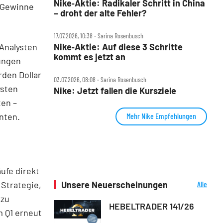
Nike‑Aktie: Radikaler Schritt in China
e Gewinne
– droht der alte Fehler?
17.07.2026, 10:38 ‧ Sarina Rosenbusch
 Analysten
Nike‑Aktie: Auf diese 3 Schritte
kommt es jetzt an
ungen
rden Dollar
03.07.2026, 08:08 ‧ Sarina Rosenbusch
ysten
Nike: Jetzt fallen die Kursziele
ten –
nten.
Mehr Nike Empfehlungen
ufe direkt
 Strategie,
Unsere Neuerscheinungen
Alle
Neuerscheinungen
 zu
HEBELTRADER 141/26
m Q1 erneut