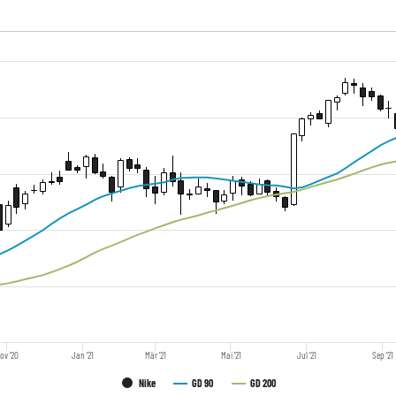
ov '20
Jan '21
Mär '21
Mai '21
Jul '21
Sep '21
Nike
GD 90
GD 200