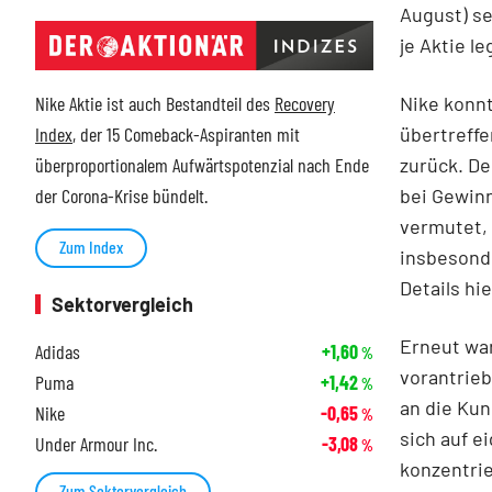
August) se
je Aktie l
Nike konnt
Nike Aktie ist auch Bestandteil des
Recovery
übertreff
Index
, der 15 Comeback-Aspiranten mit
zurück. De
überproportionalem Aufwärtspotenzial nach Ende
bei Gewinn
der Corona-Krise bündelt.
vermutet, 
Zum Index
insbesond
Details hi
Sektorvergleich
Erneut wa
Adidas
+1,60
%
vorantrieb
Puma
+1,42
%
an die Kun
Nike
-0,65
%
sich auf e
Under Armour Inc.
-3,08
%
konzentrie
Zum Sektorvergleich