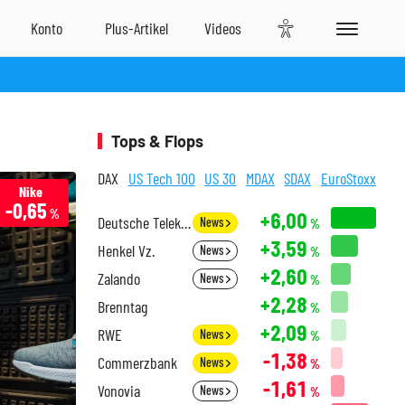
Tops & Flops
DAX
US Tech 100
US 30
MDAX
SDAX
EuroStoxx
Nike
-0,65
%
+6,00
Deutsche Telekom
News
%
+3,59
Henkel Vz.
News
%
+2,60
Zalando
News
%
+2,28
Brenntag
%
+2,09
RWE
News
%
-1,38
Commerzbank
News
%
-1,61
Vonovia
News
%