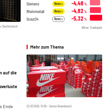
-4,48
Siemens
News
%
-4,82
Rheinmetall
News
%
-5,32
Scout24
News
%
o: Shutterstock
Börse: Tradegate
Mehr zum Thema
n auf die
sverluste
is Ende
22.07.2026, 13:36 ‧ Sarina Rosenbusch