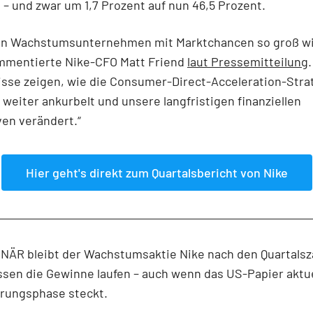
 – und zwar um 1,7 Prozent auf nun 46,5 Prozent.
 ein Wachstumsunternehmen mit Marktchancen so groß wi
ommentierte Nike-CFO Matt Friend
laut Pressemitteilung
sse zeigen, wie die Consumer-Direct-Acceleration-Stra
eiter ankurbelt und unsere langfristigen finanziellen
en verändert.“
Hier geht's direkt zum Quartalsbericht von Nike
NÄR bleibt der Wachstumsaktie Nike nach den Quartalsza
ssen die Gewinne laufen – auch wenn das US-Papier aktuel
erungsphase steckt.