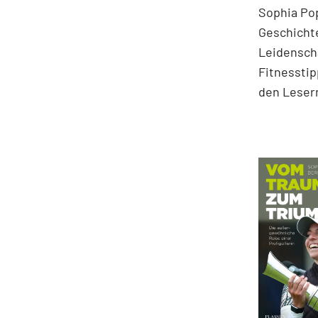
Sophia Pop
Geschichte
Leidenscha
Fitnesstip
den Lesern