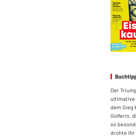
Buchtip
Der Triump
ultimative
dem Sieg b
Golferin, 
so besond
drohte ihr