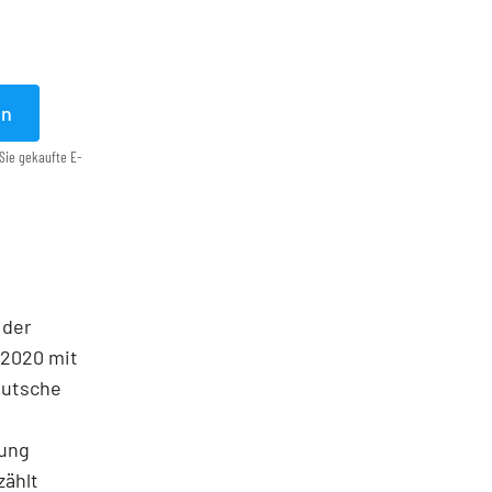
en
Sie gekaufte E-
 der
 2020 mit
eutsche
kung
zählt