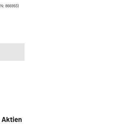
N: 866993)
5 Aktien