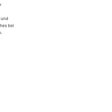
e
- und
hes bei
n.