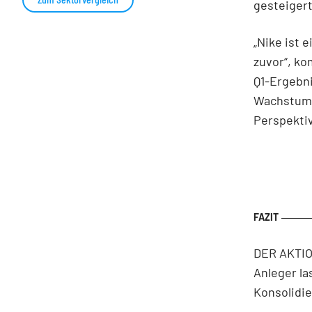
gesteigert
„Nike ist
zuvor“, k
Q1-Ergebni
Wachstum w
Perspektiv
DER AKTIO
Anleger la
Konsolidi