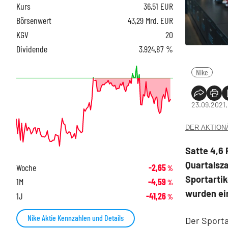
Kurs
36,51
EUR
Börsenwert
43,29 Mrd. EUR
KGV
20
Dividende
3.924,87 %
Nike
23.09.2021,
DER AKTIONÄR
Satte 4,6 
Quartalsza
Woche
-2,65
%
Sportartik
1M
-4,59
%
wurden ei
1J
-41,26
%
Nike Aktie Kennzahlen und Details
Der Sporta