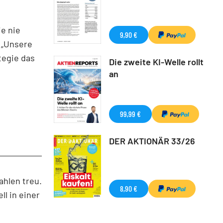
e nie
9,90 €
. „Unsere
tegie das
Die zweite KI-Welle rollt
an
99,99 €
DER AKTIONÄR 33/26
hlen treu.
8,90 €
l in einer