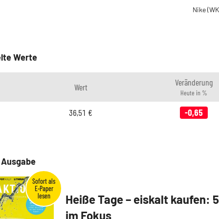
Nike
(WK
lte Werte
Veränderung
Wert
Heute in %
36,51
€
-0,65
e Ausgabe
Heiße Tage – eiskalt kaufen: 
im Fokus