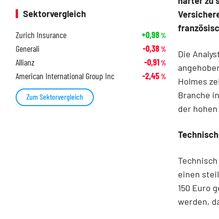
härter zu 
Sektorvergleich
Versicher
französisc
Zurich Insurance
+0,98
%
Generali
-0,38
%
Die Analys
Allianz
-0,91
%
angehoben.
American International Group Inc
-2,45
%
Holmes zei
Branche in
Zum Sektorvergleich
der hohen
Technische
Technisch 
einen stei
150 Euro g
werden, da