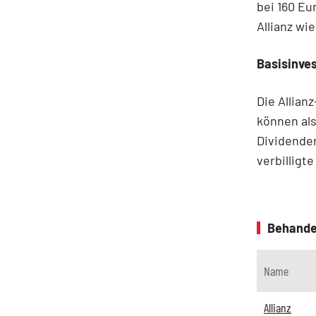
bei 160 E
Allianz wi
Basisinve
Die Allian
können als
Dividenden
verbilligt
Behande
Name
Allianz