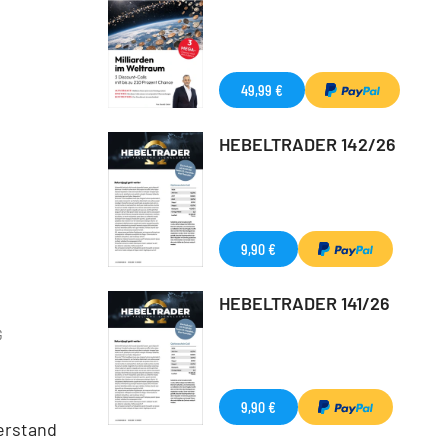
49,99 €
HEBELTRADER 142/26
9,90 €
HEBELTRADER 141/26
G
9,90 €
erstand