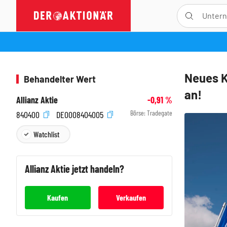
Neues K
Behandelter Wert
an!
Allianz Aktie
-0,91
%
Börse:
Tradegate
840400
DE0008404005
Watchlist
Allianz
Aktie jetzt handeln?
Kaufen
Verkaufen