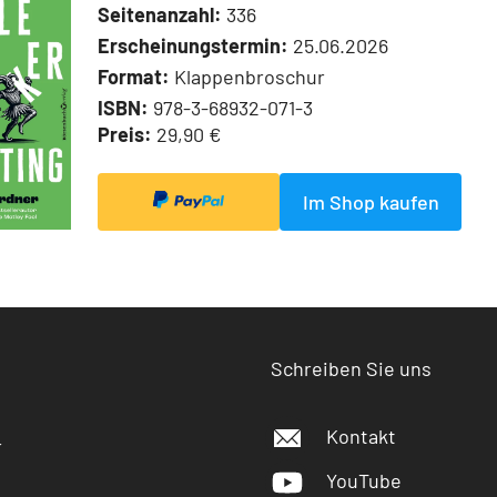
Seitenanzahl:
336
Erscheinungstermin:
25.06.2026
Format:
Klappenbroschur
ISBN:
978-3-68932-071-3
Preis:
29,90 €
Im Shop kaufen
Schreiben Sie uns
Kontakt
r
YouTube