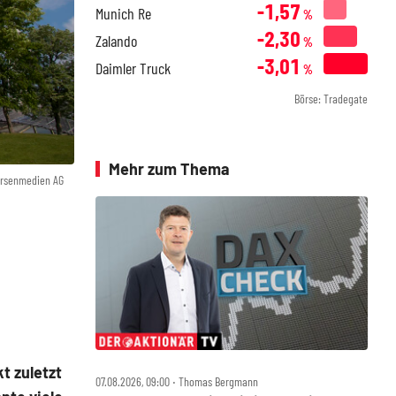
-1,57
Munich Re
%
-2,30
Zalando
%
-3,01
Daimler Truck
%
Börse: Tradegate
Mehr zum Thema
örsenmedien AG
t zuletzt
07.08.2026, 09:00 ‧ Thomas Bergmann