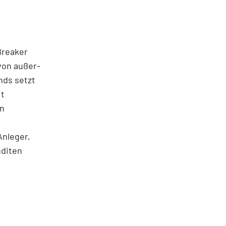
 Breaker
von außer­
nds setzt
it
en
Anleger,
nditen