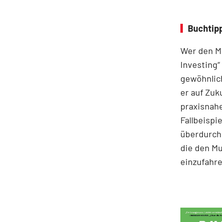
Buchtipp
Wer den Ma
Investing“
gewöhnlich
er auf Zuk
praxisnahe
Fallbeispie
überdurchs
die den M
einzufahre