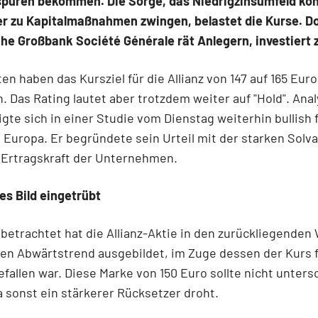
spüren bekommen. Die Sorge, das Niedrigzinsumfeld kön
er zu Kapitalmaßnahmen zwingen, belastet die Kurse. D
he Großbank Société Générale rät Anlegern, investiert z
ten haben das Kursziel für die Allianz von 147 auf 165 Euro
 Das Rating lautet aber trotzdem weiter auf "Hold". Anal
gte sich in einer Studie vom Dienstag weiterhin bullish f
 Europa. Er begründete sein Urteil mit der starken Solva
 Ertragskraft der Unternehmen.
s Bild eingetrübt
betrachtet hat die Allianz-Aktie in den zurückliegende
len Abwärtstrend ausgebildet, im Zuge dessen der Kurs f
efallen war. Diese Marke von 150 Euro sollte nicht unters
 sonst ein stärkerer Rücksetzer droht.