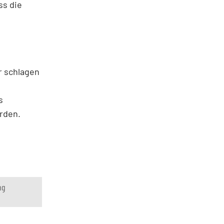
ss die
r schlagen
s
erden.
ng