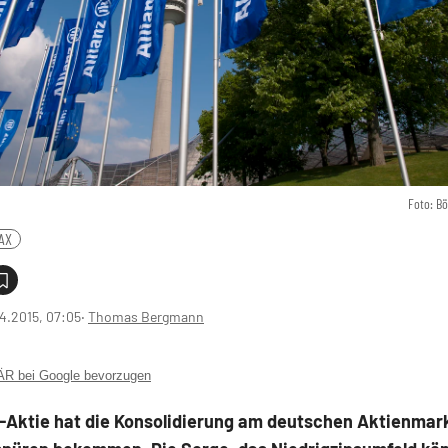
Foto: B
AX
4.2015, 07:05
‧
Thomas Bergmann
 bei Google bevorzugen
z-Aktie hat die Konsolidierung am deutschen Aktienmark