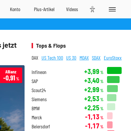
 jetzt
Tops & Flops
DAX
US Tech 100
US 30
MDAX
SDAX
EuroStoxx
+3,99
Allianz
Infineon
%
-0,91
+3,40
%
SAP
%
+2,99
Scout24
%
+2,53
Siemens
%
+2,25
BMW
%
-1,13
Merck
%
-1,17
Beiersdorf
%