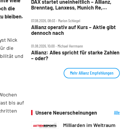
nte viele
DAX startet uneinheitlich – Allianz,
Brenntag, Lanxess, Munich Re,
och die
Porsche SE, SUSS MicroTec im Check
u bleiben.
07.08.2026, 08:03 ‧ Marion Schlegel
Allianz operativ auf Kurs – Aktie gibt
dennoch nach
yst Nick
01.08.2026, 10:00 ‧ Michael Herrmann
ür die
Allianz: Alles spricht für starke Zahlen
bilität und
– oder?
Mehr Allianz Empfehlungen
n Wochen
ast bis auf
chritten
Unsere Neuerscheinungen
Alle
Neuerscheinungen
Milliarden im Weltraum