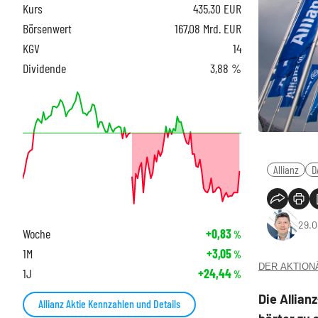
Kurs
435,30
EUR
Börsenwert
167,08 Mrd. EUR
KGV
14
Dividende
3,88 %
Allianz
D
29.0
Woche
+0,83
%
1M
+3,05
%
DER AKTIONÄR
1J
+24,44
%
Die Allian
Allianz Aktie Kennzahlen und Details