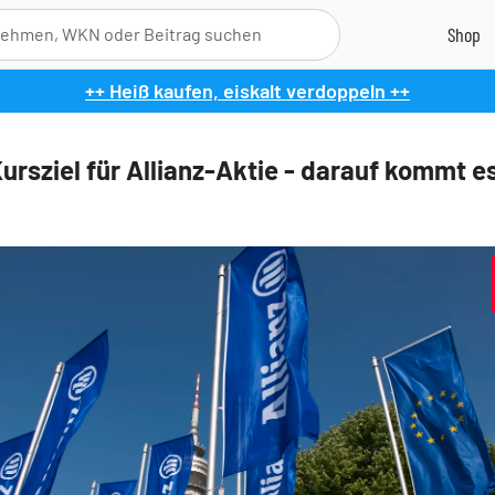
++ Heiß kaufen, eiskalt verdoppeln ++
ursziel für Allianz-Aktie - darauf kommt es