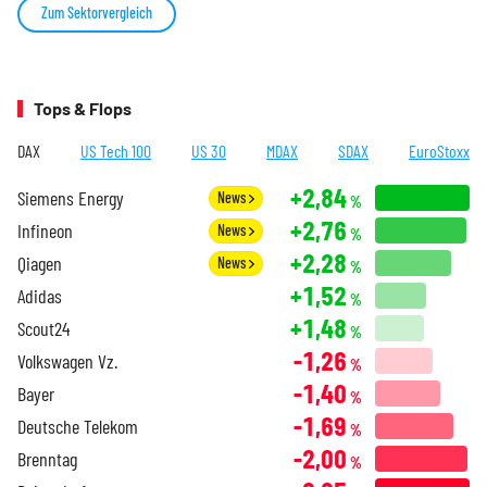
Zum Sektorvergleich
Tops & Flops
DAX
US Tech 100
US 30
MDAX
SDAX
EuroStoxx
+2,84
Siemens Energy
News
%
+2,76
Infineon
News
%
+2,28
Qiagen
News
%
+1,52
Adidas
%
+1,48
Scout24
%
-1,26
Volkswagen Vz.
%
-1,40
Bayer
%
-1,69
Deutsche Telekom
%
-2,00
Brenntag
%