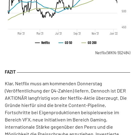
500
450
Mär '21
Mai '21
Jul '21
Sep '21
Nov '21
Jan '22
Netflix
GD 50
GD 200
Netflix
(WKN: 552484)
Klar, Netflix muss am kommenden Donnerstag
(Veröffentlichung der Q4-Zahlen) liefern. Dennoch ist DER
AKTIONÄR langfristig von der Netflix-Aktie überzeugt. Die
Gründe hierfür sind die breite Content-Pipeline,
Fortschritte bei Eigenproduktionen beispielsweise im
Bereich VFX, neue Initiativen im Bereich Gaming,
internationale Stärke gegenüber den Peers und die
Möglichkeit die Preisschraube anzuziehen. Investierte