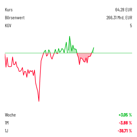
Kurs
64,28
EUR
Börsenwert
266,31 Mrd. EUR
KGV
5
Woche
+3,05
%
1M
-3,88
%
1J
-36,71
%