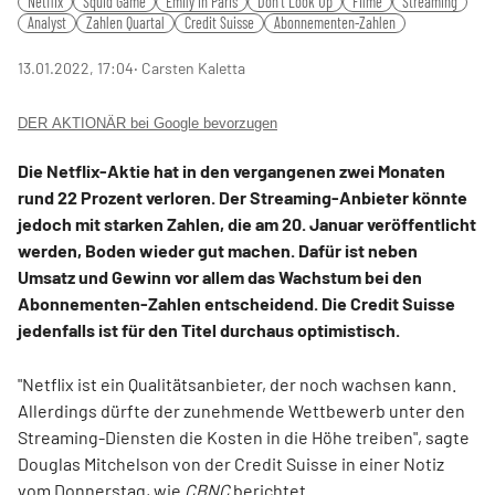
Netflix
Squid Game
Emily in Paris
Don't Look Up
Filme
Streaming
Analyst
Zahlen Quartal
Credit Suisse
Abonnementen-Zahlen
13.01.2022, 17:04
‧ Carsten Kaletta
DER AKTIONÄR bei Google bevorzugen
Die Netflix-Aktie hat in den vergangenen zwei Monaten
rund 22 Prozent verloren. Der Streaming-Anbieter könnte
jedoch mit starken Zahlen, die am 20. Januar veröffentlicht
werden, Boden wieder gut machen. Dafür ist neben
Umsatz und Gewinn vor allem das Wachstum bei den
Abonnementen-Zahlen entscheidend. Die Credit Suisse
jedenfalls ist für den Titel durchaus optimistisch.
"Netflix ist ein Qualitätsanbieter, der noch wachsen kann.
Allerdings dürfte der zunehmende Wettbewerb unter den
Streaming-Diensten die Kosten in die Höhe treiben", sagte
Douglas Mitchelson von der Credit Suisse in einer Notiz
vom Donnerstag, wie
CBNC
berichtet.