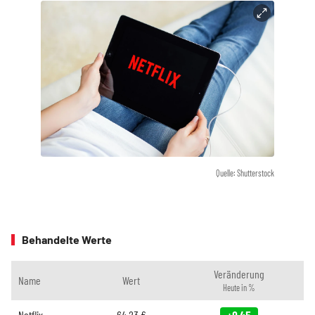
Quelle: Shutterstock
Behandelte Werte
Veränderung
Name
Wert
Heute in %
Netflix
64,23
€
+0,45