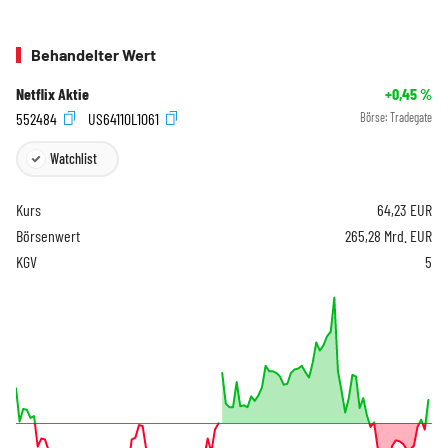
Behandelter Wert
Netflix Aktie
+0,45
%
552484
US64110L1061
Börse:
Tradegate
Watchlist
Kurs
64,23
EUR
Börsenwert
265,28 Mrd. EUR
KGV
5