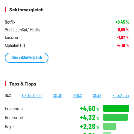
Sektorvergleich
Netflix
+0,45
%
ProSiebenSat.1 Media
-0,89
%
Amazon
-1,97
%
Alphabet (C)
-4,16
%
Zum Sektorvergleich
Tops & Flops
DAX
US Tech 100
US 30
MDAX
SDAX
EuroStoxx
+4,60
Fresenius
%
+4,32
Beiersdorf
%
+2,28
Bayer
%