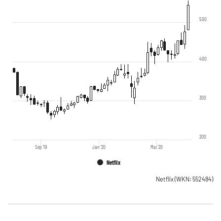
500
400
300
200
Sep '19
Jan '20
Mai '20
Netflix
Netflix
(WKN: 552484)