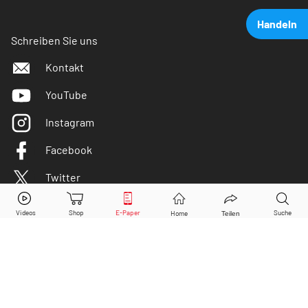
Handeln
Schreiben Sie uns
Kontakt
YouTube
Instagram
Facebook
Twitter
Netflix
Aktie jetzt handeln?
Kaufen
Verkaufen
DER AKTIONÄR ist IVW-geprüft