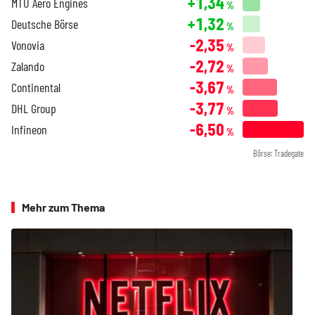
+1,34
MTU Aero Engines
%
+1,32
Deutsche Börse
%
-2,35
Vonovia
%
-2,72
Zalando
%
-3,67
Continental
%
-3,77
DHL Group
%
-6,50
Infineon
%
Börse: Tradegate
Mehr zum Thema