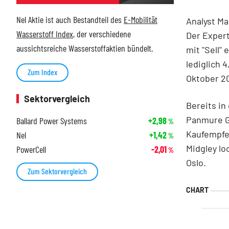
Nel Aktie ist auch Bestandteil des
E-Mobilität
Analyst Ma
Wasserstoff Index
, der verschiedene
Der Expert
aussichtsreiche Wasserstoffaktien bündelt.
mit "Sell"
lediglich 
Zum Index
Oktober 20
Sektorvergleich
Bereits in
Panmure Go
Ballard Power Systems
+2,98
%
Kaufempfeh
Nel
+1,42
%
Midgley lo
PowerCell
-2,01
%
Oslo.
Zum Sektorvergleich