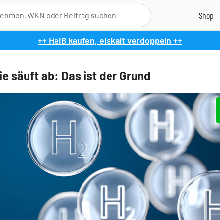
++ Heiß kaufen, eiskalt verdoppeln ++
ie säuft ab: Das ist der Grund