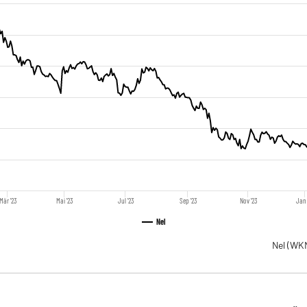
Mär '23
Mai '23
Jul '23
Sep '23
Nov '23
Jan 
Nel
Nel
(WKN