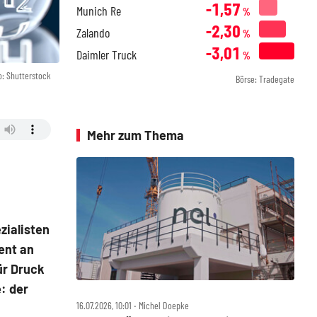
-1,57
Munich Re
%
-2,30
Zalando
%
-3,01
Daimler Truck
%
o: Shutterstock
Börse: Tradegate
Mehr zum Thema
zialisten
ent an
ür Druck
: der
16.07.2026, 10:01 ‧ Michel Doepke