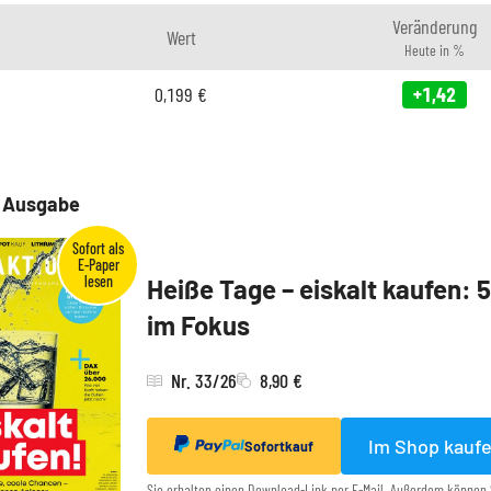
Veränderung
Wert
Heute in %
0,199
€
+1,42
e Ausgabe
Heiße Tage – eiskalt kaufen: 
im Fokus
Nr. 33/26
8,90 €
Im Shop kauf
Sofortkauf
Sie erhalten einen Download-Link per E-Mail. Außerdem können 