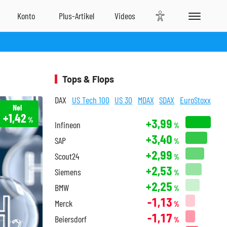
Tops & Flops
DAX
US Tech 100
US 30
MDAX
SDAX
EuroStoxx
Nel
+1,42
%
+3,99
Infineon
%
+3,40
SAP
%
+2,99
Scout24
%
+2,53
Siemens
%
+2,25
BMW
%
-1,13
Merck
%
-1,17
Beiersdorf
%