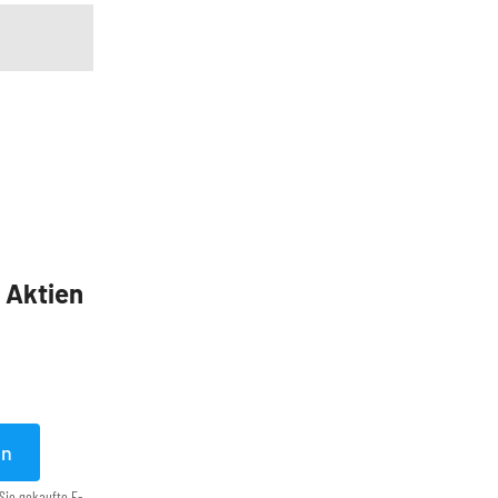
5 Aktien
en
Sie gekaufte E-