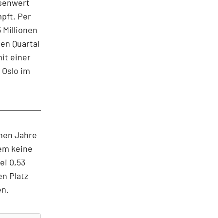
rsenwert
pft. Per
 Millionen
en Quartal
it einer
 Oslo im
nen Jahre
dem keine
ei 0,53
en Platz
en.