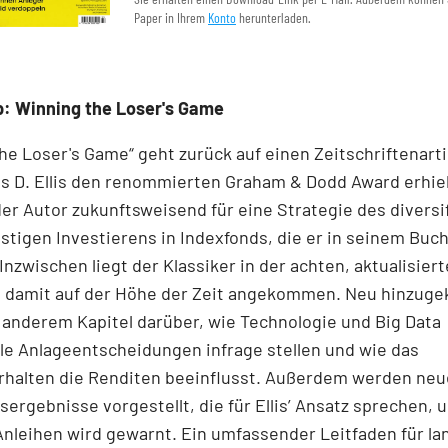
Paper in Ihrem
Konto
herunterladen.
: Winning the Loser's Game
he Loser's Game“ geht zurück auf einen Zeitschriftenartik
s D. Ellis den renommierten Graham & Dodd Award erhiel
der Autor zukunftsweisend für eine Strategie des diversif
tigen Investierens in Indexfonds, die er in seinem Buch
Inzwischen liegt der Klassiker in der achten, aktualisier
st damit auf der Höhe der Zeit angekommen. Neu hinzu
 anderem Kapitel darüber, wie Technologie und Big Data
lle Anlageentscheidungen infrage stellen und wie das
rhalten die Renditen beeinflusst. Außerdem werden neu
ergebnisse vorgestellt, die für Ellis’ Ansatz sprechen, 
Anleihen wird gewarnt. Ein umfassender Leitfaden für lan