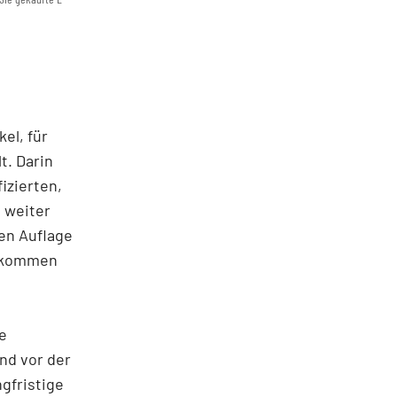
el, für
t. Darin
izierten,
 weiter
ten Auflage
gekommen
e
und vor der
gfristige