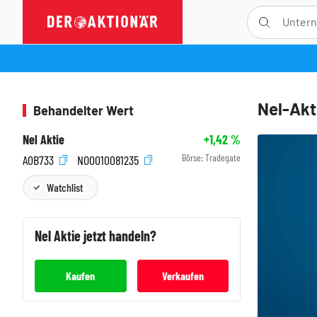
Nel-Akt
Behandelter Wert
Nel Aktie
+1,42
%
Börse:
Tradegate
A0B733
NO0010081235
Watchlist
Nel
Aktie jetzt handeln?
Kaufen
Verkaufen