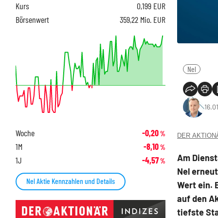
Kurs
0,199
EUR
Börsenwert
359,22 Mio. EUR
Nel
16.0
Woche
-0,20
%
DER AKTIONÄR
1M
-8,10
%
Am Diensta
1J
-4,57
%
Nel erneu
Nel Aktie Kennzahlen und Details
Wert ein. 
auf den A
tiefste S