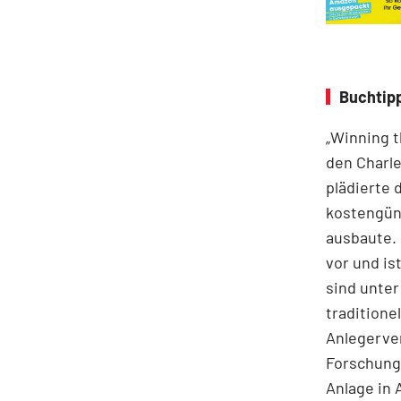
Buchtipp
„Winning t
den Charle
plädierte 
kostengüns
ausbaute. 
vor und i
sind unter
traditione
Anlegerve
Forschungs
Anlage in 