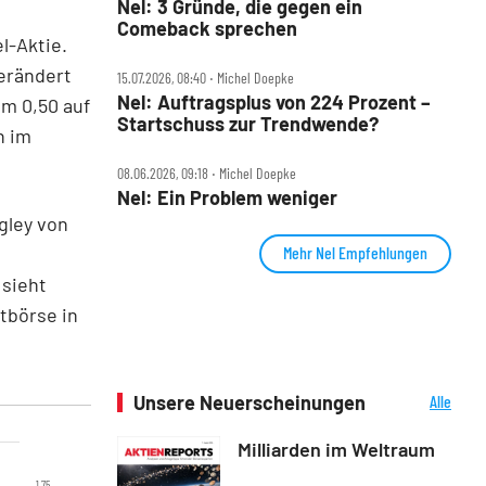
Nel: 3 Gründe, die gegen ein
Comeback sprechen
l-Aktie.
erändert
15.07.2026, 08:40 ‧ Michel Doepke
Nel: Auftragsplus von 224 Prozent –
um 0,50 auf
Startschuss zur Trendwende?
n im
08.06.2026, 09:18 ‧ Michel Doepke
Nel: Ein Problem weniger
gley von
Mehr Nel Empfehlungen
 sieht
tbörse in
Unsere Neuerscheinungen
Alle
Neuerscheinungen
Milliarden im Weltraum
1,75