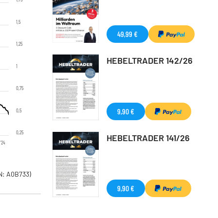
1,5
49,99 €
1,25
HEBELTRADER 142/26
1
0,75
9,90 €
0,5
0,25
HEBELTRADER 141/26
'24
: A0B733)
9,90 €