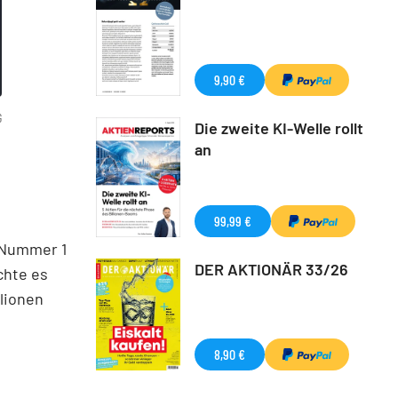
9,90 €
G
Die zweite KI-Welle rollt
an
99,99 €
 Nummer 1
DER AKTIONÄR 33/26
chte es
lionen
8,90 €