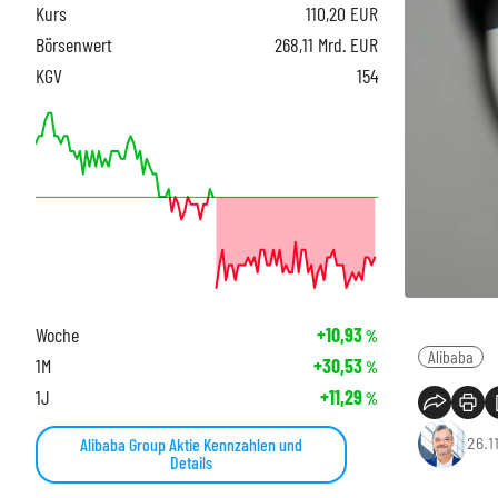
Kurs
110,20
EUR
Börsenwert
268,11 Mrd. EUR
KGV
154
Woche
+10,93
%
Alibaba
1M
+30,53
%
1J
+11,29
%
26.1
Alibaba Group Aktie Kennzahlen und
Details