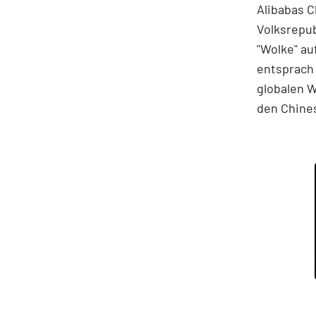
Alibabas C
Volksrepub
"Wolke" au
entsprach
globalen W
den Chine