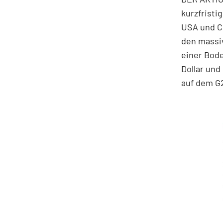
kurzfristi
USA und Ch
den massi
einer Bode
Dollar un
auf dem G