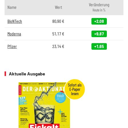
Veränderung
Name
Wert
Heute in %
BioNTech
80,90
€
+2,08
Moderna
51,17
€
+9,87
Pfizer
23,14
€
+1,65
Aktuelle Ausgabe