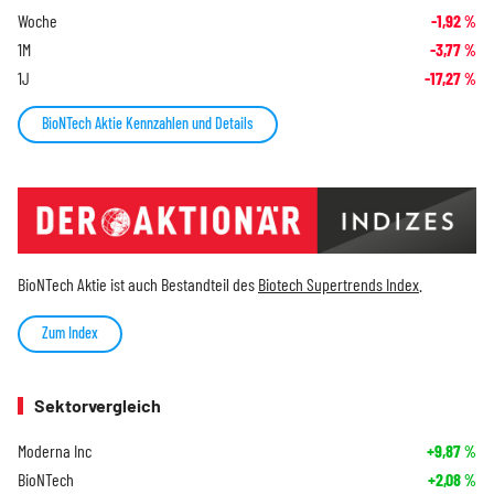
Woche
-1,92
%
1M
-3,77
%
1J
-17,27
%
BioNTech Aktie Kennzahlen und Details
BioNTech Aktie ist auch Bestandteil des
Biotech Supertrends Index
.
Zum Index
Sektorvergleich
Moderna Inc
+9,87
%
BioNTech
+2,08
%