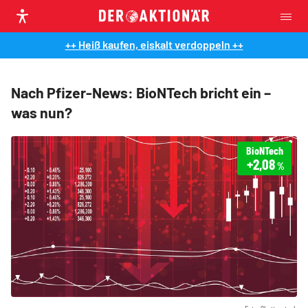
++ Heiß kaufen, eiskalt verdoppeln ++
Nach Pfizer-News: BioNTech bricht ein –
was nun?
BioNTech
+2,08
%