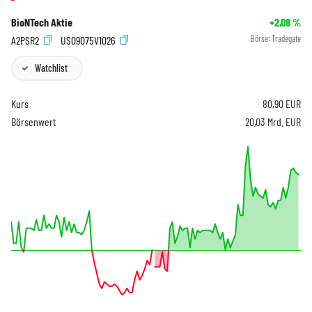
BioNTech Aktie
+2,08
%
A2PSR2
US09075V1026
Börse:
Tradegate
Watchlist
Kurs
80,90
EUR
Börsenwert
20,03 Mrd. EUR