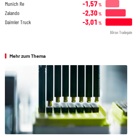
-1,57
Munich Re
%
-2,30
Zalando
%
-3,01
Daimler Truck
%
Börse: Tradegate
Mehr zum Thema