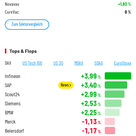
Novavax
+1,93
%
CureVac
0
%
Zum Sektorvergleich
Tops & Flops
DAX
US Tech 100
US 30
MDAX
SDAX
EuroStoxx
+3,99
Infineon
%
+3,40
SAP
News
%
+2,99
Scout24
%
+2,53
Siemens
%
+2,25
BMW
%
-1,13
Merck
%
-1,17
Beiersdorf
%