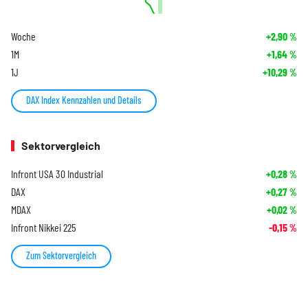
Woche
+2,90
%
1M
+1,64
%
1J
+10,29
%
DAX Index Kennzahlen und Details
Sektorvergleich
Infront USA 30 Industrial
+0,28
%
DAX
+0,27
%
MDAX
+0,02
%
Infront Nikkei 225
-0,15
%
Zum Sektorvergleich