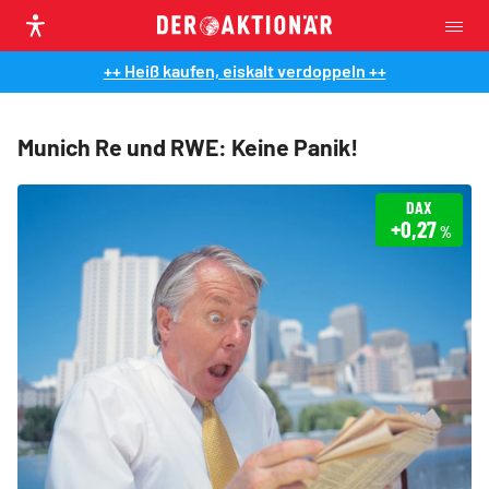
++ Heiß kaufen, eiskalt verdoppeln ++
Munich Re und RWE: Keine Panik!
DAX
+0,27
%