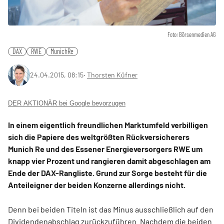
Foto: Börsenmedien AG
DAX
RWE
MunichRe
24.04.2015, 08:15
‧
Thorsten Küfner
DER AKTIONÄR bei Google bevorzugen
In einem eigentlich freundlichen Marktumfeld verbilligen
sich die Papiere des weltgrößten Rückversicherers
Munich Re und des Essener Energieversorgers RWE um
knapp vier Prozent und rangieren damit abgeschlagen am
Ende der DAX-Rangliste. Grund zur Sorge besteht für die
Anteileigner der beiden Konzerne allerdings nicht.
Denn bei beiden Titeln ist das Minus ausschließlich auf den
Dividendenabschlag zurückzuführen. Nachdem die beiden