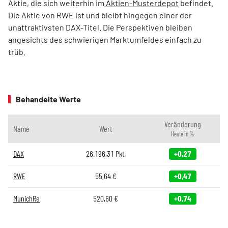
Aktie, die sich weiterhin im
Aktien-Musterdepot
befindet.
Die Aktie von RWE ist und bleibt hingegen einer der
unattraktivsten DAX-Titel. Die Perspektiven bleiben
angesichts des schwierigen Marktumfeldes einfach zu
trüb.
Behandelte Werte
Veränderung
Name
Wert
Heute in %
DAX
26.196,31
Pkt.
+0,27
RWE
55,64
€
+0,47
MunichRe
520,60
€
+0,74