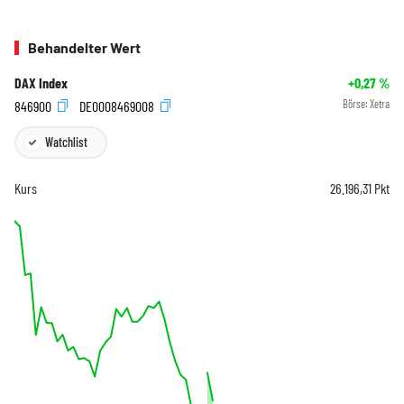
Behandelter Wert
DAX Index
+0,27
%
846900
DE0008469008
Börse:
Xetra
Watchlist
Kurs
26.196,31
Pkt