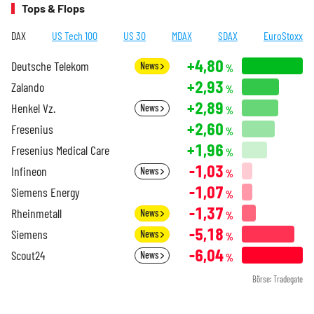
Tops & Flops
DAX
US Tech 100
US 30
MDAX
SDAX
EuroStoxx
+4,80
Deutsche Telekom
News
%
+2,93
Zalando
%
+2,89
Henkel Vz.
News
%
+2,60
Fresenius
%
+1,96
Fresenius Medical Care
%
-1,03
Infineon
News
%
-1,07
Siemens Energy
%
-1,37
Rheinmetall
News
%
-5,18
Siemens
News
%
-6,04
Scout24
News
%
Börse: Tradegate