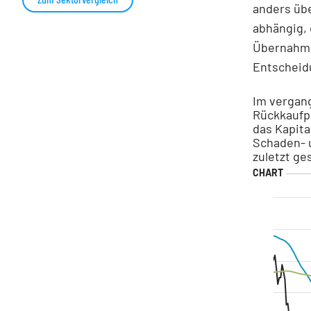
anders üb
abhängig, 
Übernahme
Entscheid
Im vergan
Rückkaufp
das Kapita
Schaden- 
zuletzt ge