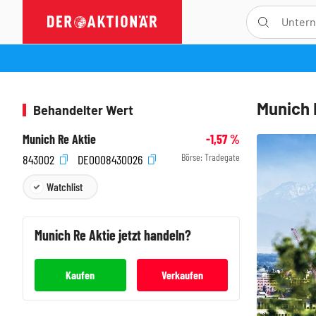
Munich 
Behandelter Wert
Munich Re Aktie
-1,57
%
Börse:
Tradegate
843002
DE0008430026
Watchlist
Munich Re
Aktie jetzt handeln?
Kaufen
Verkaufen