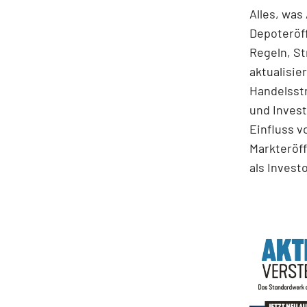
Alles, was
Depoteröff
Regeln, St
aktualisie
Handelsstr
und Invest
Einfluss v
Markteröff
als Invest