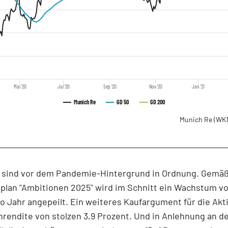
Mai '20
Jul '20
Sep '20
Nov '20
Jan '21
Munich Re
GD 50
GD 200
Munich Re
(WK
n sind vor dem Pandemie-Hintergrund in Ordnung. Gemä
plan "Ambitionen 2025" wird im Schnitt ein Wachstum v
o Jahr angepeilt. Ein weiteres Kaufargument für die Akti
rendite von stolzen 3,9 Prozent. Und in Anlehnung an 