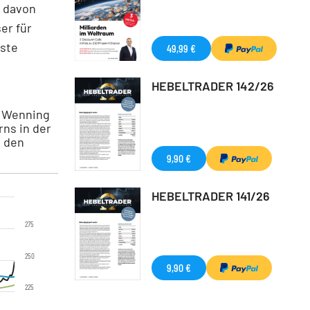
 davon
er für
ste
49,99 €
HEBELTRADER 142/26
l Wenning
rns in der
n den
9,90 €
HEBELTRADER 141/26
275
250
9,90 €
225