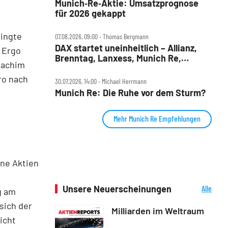
Munich‑Re‑Aktie: Umsatzprognose
für 2026 gekappt
ingte
07.08.2026, 09:00 ‧ Thomas Bergmann
DAX startet uneinheitlich – Allianz,
r Ergo
Brenntag, Lanxess, Munich Re,
Joachim
Porsche SE, SUSS MicroTec im Check
ro nach
30.07.2026, 14:00 ‧ Michael Herrmann
Munich Re: Die Ruhe vor dem Sturm?
Mehr Munich Re Empfehlungen
ne Aktien
Unsere Neuerscheinungen
Alle
g am
Neuerscheinungen
sich der
Milliarden im Weltraum
icht