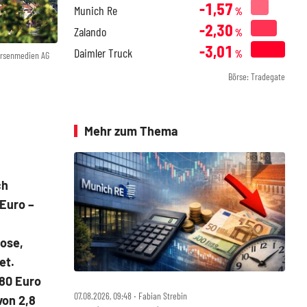
-1,57
Munich Re
%
-2,30
Zalando
%
-3,01
Daimler Truck
%
örsenmedien AG
Börse: Tradegate
Mehr zum Thema
ch
 Euro –
ose,
et.
,80 Euro
07.08.2026, 09:48 ‧ Fabian Strebin
von 2,8