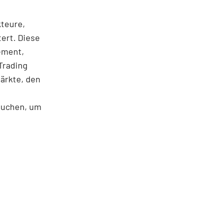
kteure,
ert. Diese
ement,
Trading
märkte, den
rauchen, um