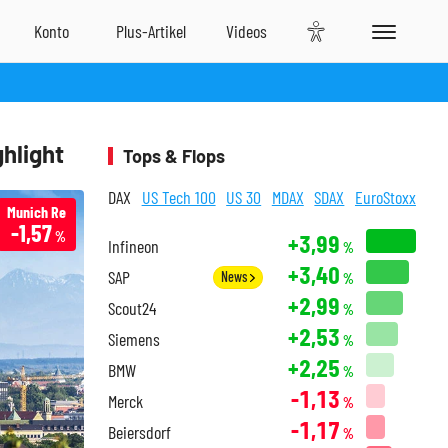
hlight
Tops & Flops
DAX
US Tech 100
US 30
MDAX
SDAX
EuroStoxx
Munich Re
-1,57
%
+3,99
Infineon
%
+3,40
SAP
News
%
+2,99
Scout24
%
+2,53
Siemens
%
+2,25
BMW
%
-1,13
Merck
%
-1,17
Beiersdorf
%