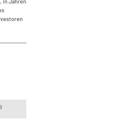
, in Jahren
es
Investoren
g