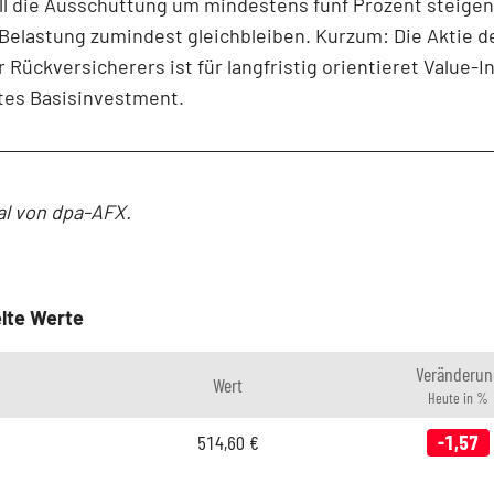
oll die Ausschüttung um mindestens fünf Prozent steigen
Belastung zumindest gleichbleiben. Kurzum: Die Aktie d
Rückversicherers ist für langfristig orientieret Value-
tes Basisinvestment.
al von dpa-AFX.
lte Werte
Veränderun
Wert
Heute in %
514,60
€
-1,57