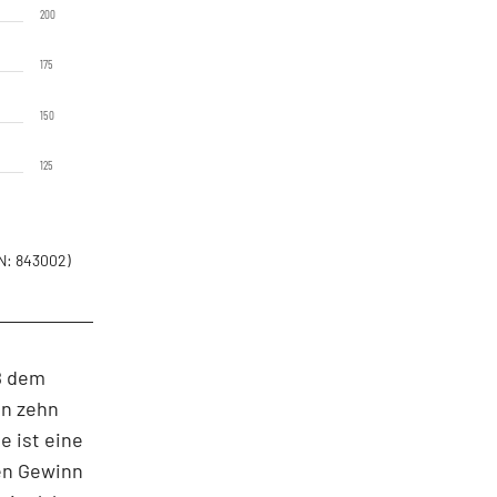
200
175
150
125
N: 843002)
ß dem
on zehn
e ist eine
den Gewinn