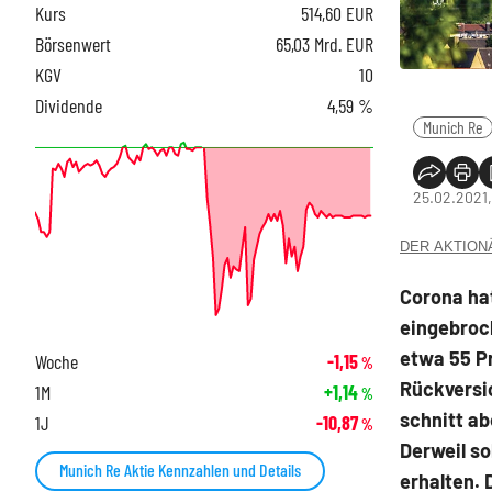
Kurs
514,60
EUR
Börsenwert
65,03 Mrd. EUR
KGV
10
Dividende
4,59 %
Munich Re
25.02.2021,
DER AKTIONÄR
Corona ha
eingebrock
etwa 55 Pr
Woche
-1,15
%
Rückversi
1M
+1,14
%
schnitt ab
1J
-10,87
%
Derweil so
Munich Re Aktie Kennzahlen und Details
erhalten. 