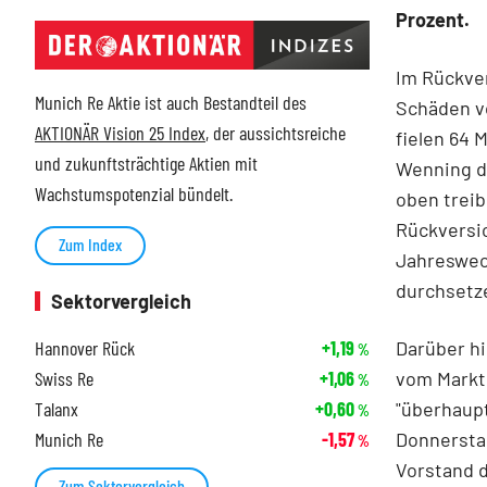
Prozent.
Im Rückve
Munich Re Aktie ist auch Bestandteil des
Schäden vo
AKTIONÄR Vision 25 Index
, der aussichtsreiche
fielen 64 
und zukunftsträchtige Aktien mit
Wenning de
Wachstumspotenzial bündelt.
oben treib
Rückversi
Zum Index
Jahreswec
durchsetze
Sektorvergleich
Darüber h
Hannover Rück
+1,19
%
vom Markt 
Swiss Re
+1,06
%
"überhaup
Talanx
+0,60
%
Donnerstag
Munich Re
-1,57
%
Vorstand 
Zum Sektorvergleich