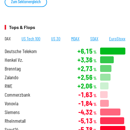
Zum Sektorvergleich
Tops & Flops
DAX
US Tech 100
US 30
MDAX
SDAX
EuroStoxx
+6,15
Deutsche Telekom
%
+3,36
Henkel Vz.
%
+2,73
Brenntag
%
+2,56
Zalando
%
+2,06
RWE
%
-1,63
Commerzbank
%
-1,84
Vonovia
%
-4,32
Siemens
%
-5,13
Rheinmetall
%
-5,38
Scout24