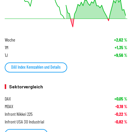
Woche
+2,62
%
1M
+1,35
%
1J
+9,56
%
DAX Index Kennzahlen und Details
Sektorvergleich
DAX
+0,05
%
MDAX
-0,18
%
Infront Nikkei 225
-0,22
%
Infront USA 30 Industrial
-0,82
%