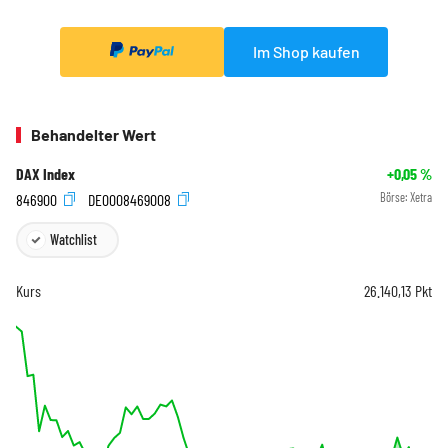
Im Shop kaufen
Behandelter Wert
DAX Index
+0,05
%
846900
DE0008469008
Börse:
Xetra
Watchlist
Kurs
26.140,13
Pkt