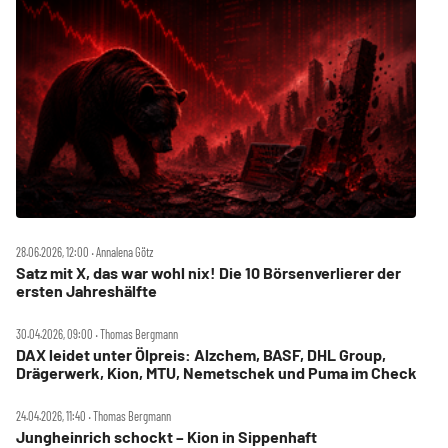
28.06.2026, 12:00 ‧ Annalena Götz
Satz mit X, das war wohl nix! Die 10 Börsenverlierer der
ersten Jahreshälfte
30.04.2026, 09:00 ‧ Thomas Bergmann
DAX leidet unter Ölpreis: Alzchem, BASF, DHL Group,
Drägerwerk, Kion, MTU, Nemetschek und Puma im Check
24.04.2026, 11:40 ‧ Thomas Bergmann
Jungheinrich schockt – Kion in Sippenhaft