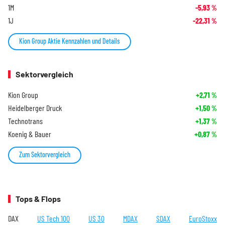
1M
-5,93
%
1J
-22,31
%
Kion Group Aktie Kennzahlen und Details
Sektorvergleich
Kion Group
+2,71
%
Heidelberger Druck
+1,50
%
Technotrans
+1,37
%
Koenig & Bauer
+0,87
%
Zum Sektorvergleich
Tops & Flops
DAX
US Tech 100
US 30
MDAX
SDAX
EuroStoxx