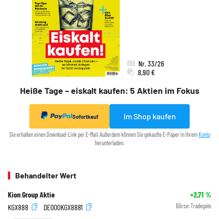
Nr. 33/26
8,90 €
Heiße Tage – eiskalt kaufen: 5 Aktien im Fokus
Im Shop kaufen
Sofortkauf
Sie erhalten einen Download-Link per E-Mail. Außerdem können Sie gekaufte E-Paper in Ihrem
Konto
herunterladen.
Behandelter Wert
Kion Group Aktie
+2,71
%
KGX888
DE000KGX8881
Börse:
Tradegate