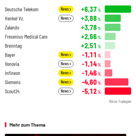
+6,37
Deutsche Telekom
News
%
+3,88
Henkel Vz.
News
%
+3,78
Zalando
%
+2,66
Fresenius Medical Care
%
+2,51
Brenntag
%
-1,11
Bayer
News
%
-1,14
Vonovia
News
%
-1,46
Infineon
News
%
-4,60
Siemens
News
%
-5,12
Scout24
News
%
Börse: Tradegate
Mehr zum Thema