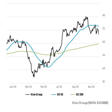
80
70
60
50
40
30
Jan '20
Mär '20
Mai '20
Jul '20
Sep '20
Nov '20
Kion Group
GD 50
GD 200
Kion Group
(WKN: KGX888)