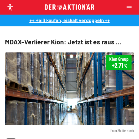
++ Heiß kaufen, eiskalt verdoppeln ++
MDAX-Verlierer Kion: Jetzt ist es raus ...
Kion Group
+2,71
%
Foto: Shutterstock