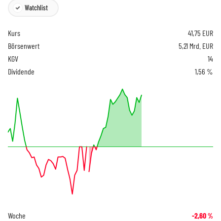
Watchlist
Kurs
41,75
EUR
Börsenwert
5,21 Mrd. EUR
KGV
14
Dividende
1,56 %
Woche
-2,60
%