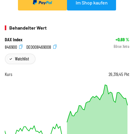
Im Shop kaufen
Behandelter Wert
DAX Index
+0,69
%
846900
DE0008469008
Börse:
Xetra
Watchlist
Kurs
26.319,45
Pkt