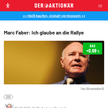
++ Heiß kaufen, eiskalt verdoppeln ++
Marc Faber: Ich glaube an die Rallye
DAX
+0,69
%
Foto: Börsenmedien AG
DAX