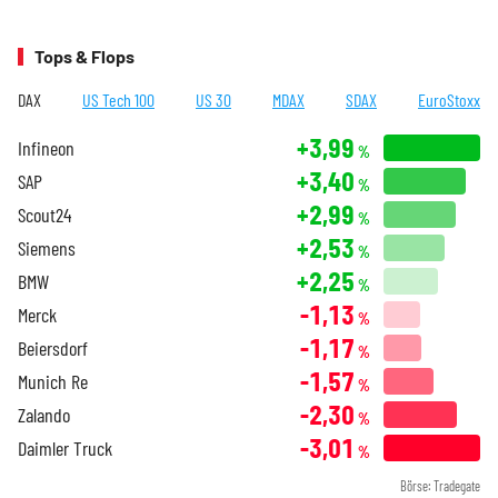
Tops & Flops
DAX
US Tech 100
US 30
MDAX
SDAX
EuroStoxx
+3,99
Infineon
%
+3,40
SAP
%
+2,99
Scout24
%
+2,53
Siemens
%
+2,25
BMW
%
-1,13
Merck
%
-1,17
Beiersdorf
%
-1,57
Munich Re
%
-2,30
Zalando
%
-3,01
Daimler Truck
%
Börse: Tradegate