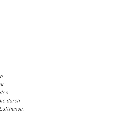
k
in
ar
nden
die durch
 Lufthansa.