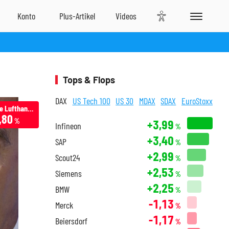
Tops & Flops
DAX
US Tech 100
US 30
MDAX
SDAX
EuroStoxx
Deutsche Lufthansa
,80
%
+3,99
Infineon
%
+3,40
SAP
%
+2,99
Scout24
%
+2,53
Siemens
%
+2,25
BMW
%
-1,13
Merck
%
-1,17
Beiersdorf
%