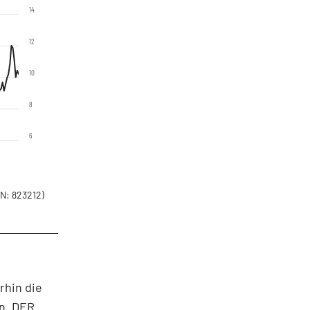
14
12
10
8
6
N: 823212)
rhin die
n. DER