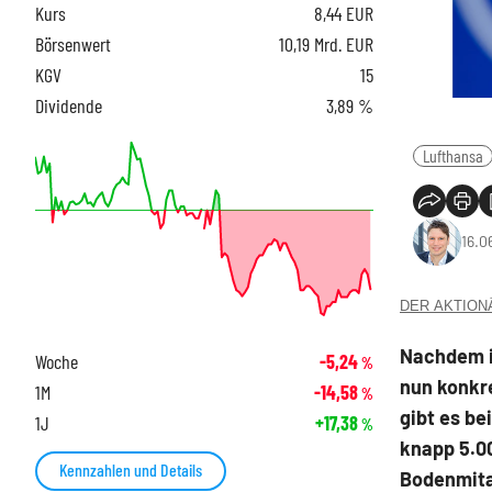
Kurs
8,44
EUR
Börsenwert
10,19 Mrd. EUR
KGV
15
Dividende
3,89 %
Lufthansa
16.0
DER AKTIONÄR
Nachdem im
Woche
-5,24
%
nun konkre
1M
-14,58
%
gibt es b
1J
+17,38
%
knapp 5.00
Kennzahlen und Details
Bodenmita