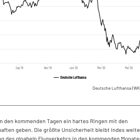
Sep '19
Nov '19
Jan '20
Mär '20
Mai '20
Deutsche Lufthansa
Deutsche Lufthansa
(WK
 in den kommenden Tagen ein hartes Ringen mit den
ften geben. Die größte Unsicherheit bleibt indes weite
ng des gloabeln Flugverkehrs in den kommenden Monate