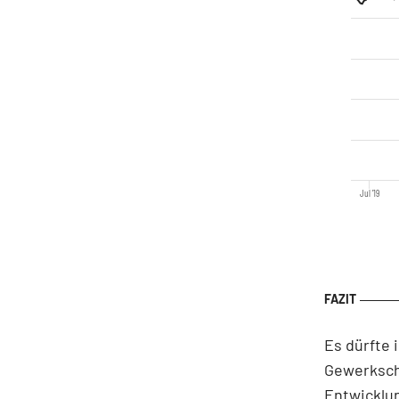
Jul '19
Es dürfte
Gewerkscha
Entwicklu