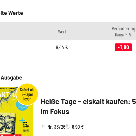
lte Werte
Veränderung
Wert
Heute in %
8,44
€
-1,80
e Ausgabe
Heiße Tage – eiskalt kaufen: 
im Fokus
Nr. 33/26
8,90 €