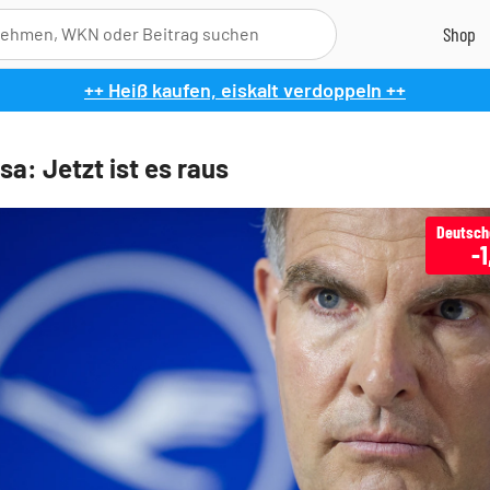
++ Heiß kaufen, eiskalt verdoppeln ++
a: Jetzt ist es raus
-1