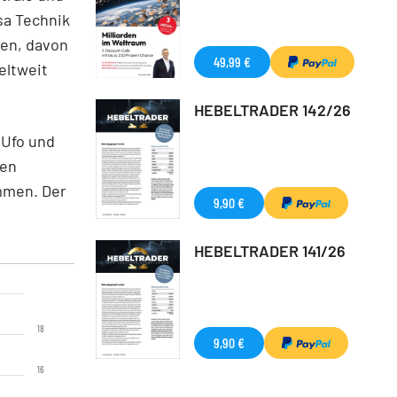
sa Technik
len, davon
49,99 €
eltweit
HEBELTRADER 142/26
 Ufo und
den
mmen. Der
9,90 €
HEBELTRADER 141/26
18
9,90 €
16