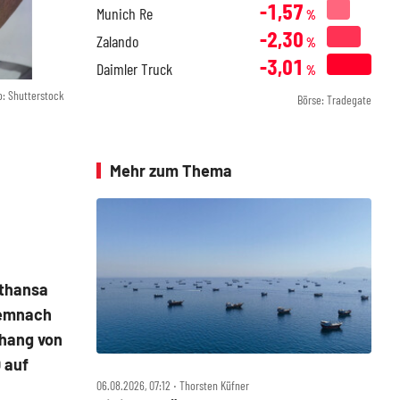
-1,57
Munich Re
%
-2,30
Zalando
%
-3,01
Daimler Truck
%
o: Shutterstock
Börse: Tradegate
Mehr zum Thema
fthansa
 Demnach
rhang von
0 auf
06.08.2026, 07:12 ‧ Thorsten Küfner