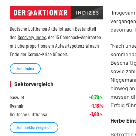
Insgesamt
vergangene
Deutsche Lufthansa Aktie ist auch Bestandteil
davon auf 
des
Recovery Index
, der 15 Comeback-Aspiranten
"Nach uns
mit überproportionalem Aufwärtspotenzial nach
kommenden 
Ende der Corona-Krise bündelt.
Beschäftig
Zum Index
sowie zahl
Niggemann.
Sektorvergleich
hinweg an
müssen di
easyJet
+0,78
%
Erfolg füh
Ryanair
-1,18
%
Deutsche Lufthansa
-1,80
%
Herbe Ein
Zum Sektorvergleich
Betroffen 