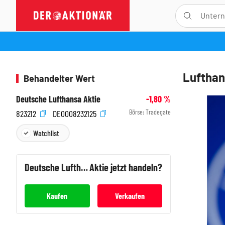
Lufthans
Behandelter Wert
Deutsche Lufthansa Aktie
-1,80
%
Börse:
Tradegate
823212
DE0008232125
Watchlist
Deutsche Lufthansa
Aktie jetzt handeln?
Kaufen
Verkaufen