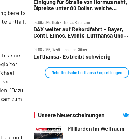
Einigung für Straße von Hormus naht,
Ölpreise unter 80 Dollar, welche
ng bereits
Aktien profitieren jetzt?
te entfällt
04.08.2026, 11:35 ‧ Thomas Bergmann
DAX weiter auf Rekordfahrt – Bayer,
Conti, Elmos, Evonik, Lufthansa und
Nordex im Check
04.08.2026, 07:49 ‧ Thorsten Küfner
ch keine
Lufthansa: Es bleibt schwierig
gleiter
ichael
Mehr Deutsche Lufthansa Empfehlungen
rise
en. "Dazu
insam zum
Unsere Neuerscheinungen
Alle
Neuerscheinungen
Milliarden im Weltraum
trale und