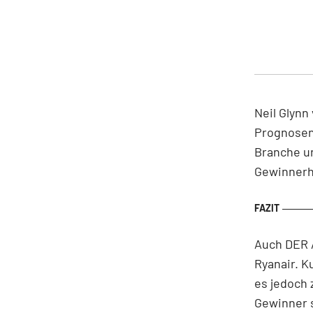
Neil Glynn
Prognosen 
Branche un
Gewinnerho
Auch DER A
Ryanair. K
es jedoch 
Gewinner 