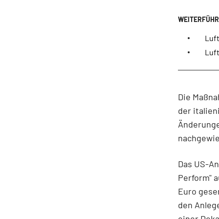
Luft
Luf
Die Maßna
der italie
Änderungen
nachgewie
Das US-Ana
Perform" a
Euro gesen
den Anlege
einer Deka