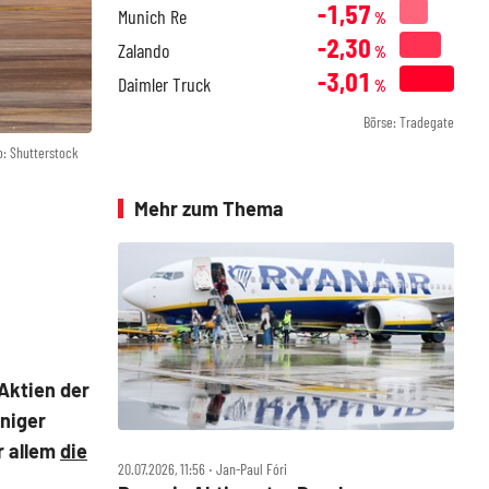
-1,57
Munich Re
%
-2,30
Zalando
%
-3,01
Daimler Truck
%
Börse: Tradegate
o: Shutterstock
Mehr zum Thema
Aktien der
niger
r allem
die
20.07.2026, 11:56 ‧ Jan-Paul Fóri