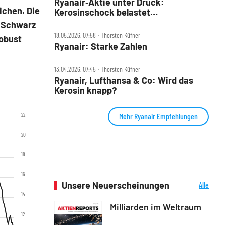
Ryanair‑Aktie unter Druck:
ichen. Die
Kerosinschock belastet
Lufthansa‑Rivalen
& Schwarz
18.05.2026, 07:58 ‧ Thorsten Küfner
robust
Ryanair: Starke Zahlen
13.04.2026, 07:45 ‧ Thorsten Küfner
Ryanair, Lufthansa & Co: Wird das
Kerosin knapp?
22
Mehr Ryanair Empfehlungen
20
18
16
Unsere Neuerscheinungen
Alle
Neuerscheinungen
14
Milliarden im Weltraum
12