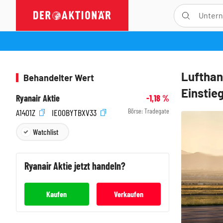
Lufthan
Behandelter Wert
Einstie
Ryanair Aktie
-1,18
%
Börse:
Tradegate
A1401Z
IE00BYTBXV33
Watchlist
Ryanair
Aktie jetzt handeln?
Kaufen
Verkaufen