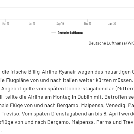
Mai '19
Jul '19
Sep '19
Nov '19
Jan '20
Deutsche Lufthansa
Deutsche Lufthansa
(WK
t die irische Billig-Airline Ryanair wegen des neuartigen
ie Flugpläne von und nach Italien weiter kürzen müssen.
 Angebot gelte vom späten Donnerstagabend an (Mittern
l, teilte die Airline am Montag in Dublin mit. Betroffen s
nale Flüge von und nach Bergamo, Malpensa, Venedig, P
 Treviso. Vom späten Dienstagabend an bis 8. April wer
dsflüge von und nach Bergamo, Malpensa, Parma und Trev
.