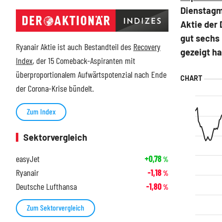
Dienstagm
Aktie der
gut sechs 
Ryanair Aktie ist auch Bestandteil des
Recovery
gezeigt ha
Index
, der 15 Comeback-Aspiranten mit
überproportionalem Aufwärtspotenzial nach Ende
der Corona-Krise bündelt.
Zum Index
Sektorvergleich
easyJet
+0,78
%
Ryanair
-1,18
%
Deutsche Lufthansa
-1,80
%
Zum Sektorvergleich