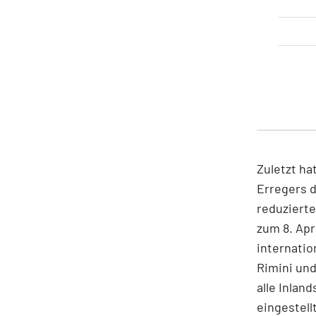
Zuletzt ha
Erregers d
reduzierte
zum 8. Apri
internatio
Rimini und
alle Inlan
eingestellt