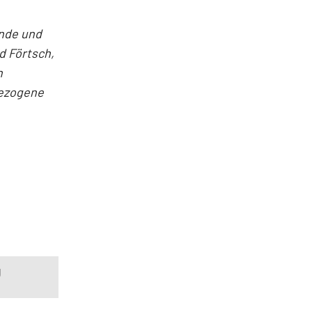
ende und
d Förtsch,
n
bezogene
g