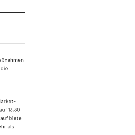
smaßnahmen
 die
Market-
auf 13,30
auf biete
hr als