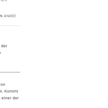
Mär '20
N: A1401Z)
 der
e
von
ein. Kommt
 einer der