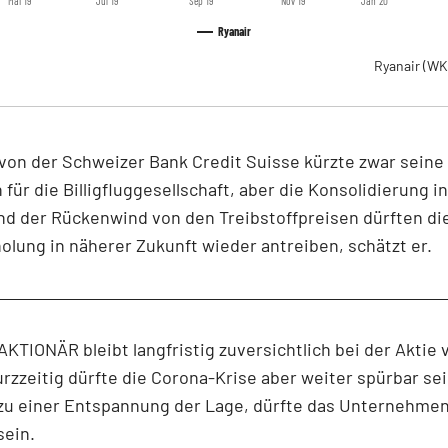
Mai '19
Jul '19
Sep '19
Nov '19
Jan '20
Ryanair
Ryanair
(WK
 von der Schweizer Bank Credit Suisse kürzte zwar seine
für die Billigfluggesellschaft, aber die Konsolidierung in
d der Rückenwind von den Treibstoffpreisen dürften di
lung in näherer Zukunft wieder antreiben, schätzt er.
KTIONÄR bleibt langfristig zuversichtlich bei der Aktie 
urzzeitig dürfte die Corona-Krise aber weiter spürbar s
zu einer Entspannung der Lage, dürfte das Unternehmen
sein.