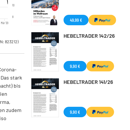
10
8
49,99 €
Mär '20
HEBELTRADER 142/26
N: 823212)
9,90 €
 Corona-
 Das stark
HEBELTRADER 141/26
acht) bis
eien
arma,
den zudem
9,90 €
iso