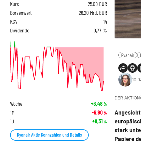
Kurs
25,08
EUR
Börsenwert
26,20 Mrd. EUR
KGV
14
Dividende
0,77 %
Ryanair
10.0
DER AKTIONÄR
Woche
+3,48
%
Angesicht
1M
-6,90
%
europäisc
1J
+0,31
%
stark unt
Ryanair Aktie Kennzahlen und Details
Papiere de