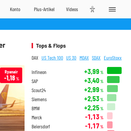
er
Tops & Flops
DAX
US Tech 100
US 30
MDAX
SDAX
EuroStoxx
+3,99
Ryanair
Infineon
%
-1,18
+3,40
%
SAP
%
+2,99
Scout24
%
+2,53
Siemens
%
+2,25
BMW
%
-1,13
Merck
%
-1,17
Beiersdorf
%