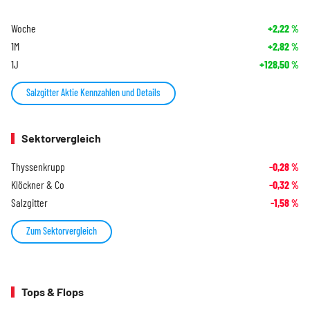
Woche
+2,22
%
1M
+2,82
%
1J
+128,50
%
Salzgitter Aktie Kennzahlen und Details
Sektorvergleich
Thyssenkrupp
-0,28
%
Klöckner & Co
-0,32
%
Salzgitter
-1,58
%
Zum Sektorvergleich
Tops & Flops