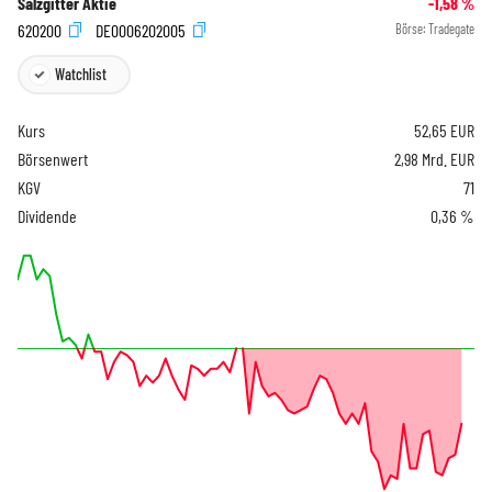
Salzgitter Aktie
-1,58
%
620200
DE0006202005
Börse:
Tradegate
Watchlist
Kurs
52,65
EUR
Börsenwert
2,98 Mrd. EUR
KGV
71
Dividende
0,36 %