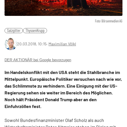
Foto: Börsenmedien AG
Salzgitter
ThyssenKrupp
20.03.2018, 10:15
‧
Maximilian Völkl
DER AKTIONÄR bei Google bevorzugen
Im Handelskonflikt mit den USA steht die Stahlbranche im
Mittelpunkt. Europäische Politiker versuchen nach wie vor,
das Schlimmste zu verhindern. Eine Einigung mit der US-
Regierung sehen sie weiter im Bereich des Möglichen.
Noch hält Präsident Donald Trump aber an den
Einfuhrzöllen fest.
Sowohl Bundesfinanzminister Olaf Scholz als auch
Wirtschaftsminister Peter Altmaier stehen im Dialog mit