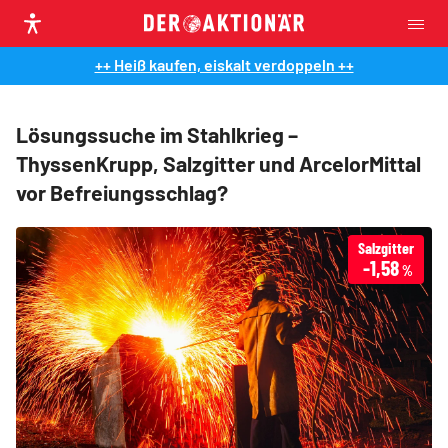
++ Heiß kaufen, eiskalt verdoppeln ++
Lösungssuche im Stahlkrieg –
ThyssenKrupp, Salzgitter und ArcelorMittal
vor Befreiungsschlag?
Salzgitter
-1,58
%