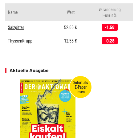
Veränderung
Name
Wert
Heute in %
Salzgitter
52,65
€
-1,58
ThyssenKrupp
12,55
€
-0,28
Aktuelle Ausgabe