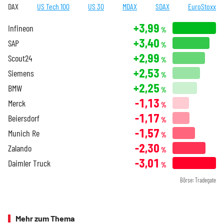
DAX
US Tech 100
US 30
MDAX
SDAX
EuroStoxx
+3,99
Infineon
%
+3,40
SAP
%
+2,99
Scout24
%
+2,53
Siemens
%
+2,25
BMW
%
-1,13
Merck
%
-1,17
Beiersdorf
%
-1,57
Munich Re
%
-2,30
Zalando
%
-3,01
Daimler Truck
%
Börse: Tradegate
Mehr zum Thema