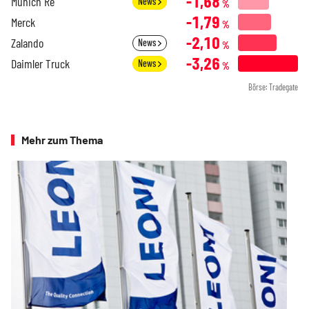
-1,68
Munich Re
News
%
-1,79
Merck
%
-2,10
Zalando
News
%
-3,26
Daimler Truck
News
%
Börse: Tradegate
Mehr zum Thema