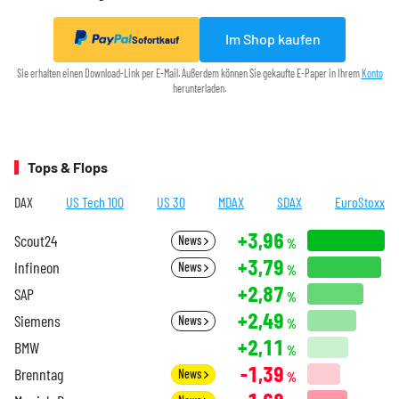
Im Shop kaufen
Sofortkauf
Sie erhalten einen Download-Link per E-Mail. Außerdem können Sie gekaufte E-Paper in Ihrem
Konto
herunterladen.
Tops & Flops
DAX
US Tech 100
US 30
MDAX
SDAX
EuroStoxx
+3,96
Scout24
News
%
+3,79
Infineon
News
%
+2,87
SAP
%
+2,49
Siemens
News
%
+2,11
BMW
%
-1,39
Brenntag
News
%